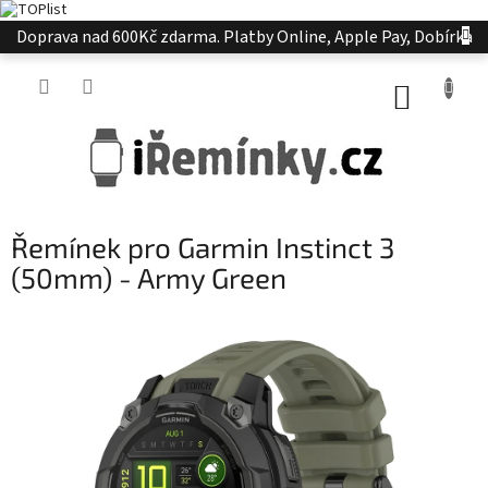
Přejít
Doprava nad 600Kč zdarma. Platby Online, Apple Pay, Dobírka
na
obsah
NÁKUP
KOŠÍK
Řemínek pro Garmin Instinct 3
(50mm) - Army Green