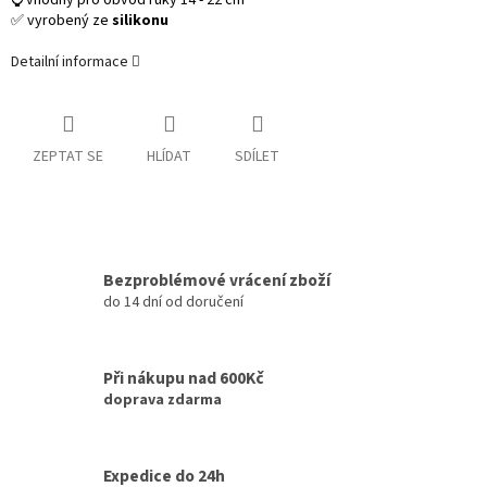
⌚ vhodný pro obvod ruky 14 - 22 cm
✅ vyrobený ze
silikonu
Detailní informace
ZEPTAT SE
HLÍDAT
SDÍLET
Bezproblémové vrácení zboží
do 14 dní od doručení
Při nákupu nad 600Kč
doprava zdarma
Expedice do 24h