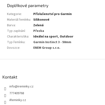
Doplňkové parametry
Kategorie
:
Příslušenství pro Garmin
Materiál řemínku
:
Silikonové
Barva
:
Zelená
Typ zapínání
:
Přezka
Charakteristika
:
Ideální na sport
,
Outdoor
Typ řemínku
:
Garmin Instinct 3 - 50mm
Dovozce
:
ENEM Group s.r.o.
Z
á
p
a
Kontakt
t
info
@
ireminky.cz
í
777409768
iReminky.cz