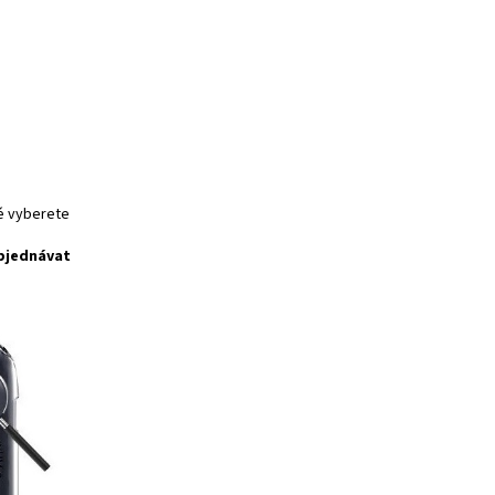
ré vyberete
bjednávat