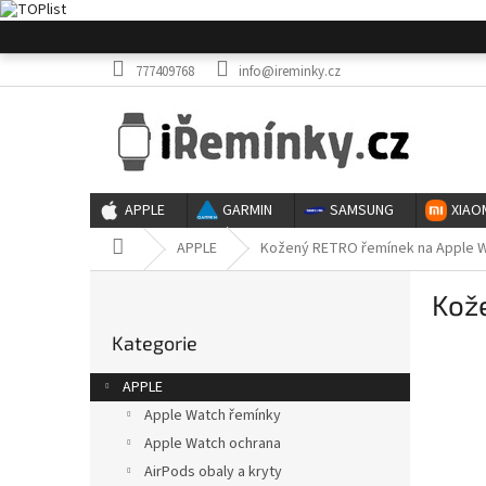
Přejít
na
obsah
777409768
info@ireminky.cz
APPLE
GARMIN
SAMSUNG
XIAO
Domů
APPLE
Kožený RETRO řemínek na Apple W
P
Kož
o
Přeskočit
s
Kategorie
kategorie
t
r
APPLE
a
Apple Watch řemínky
n
Apple Watch ochrana
n
í
AirPods obaly a kryty