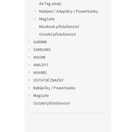
p
AirTag obaly
a
Nabíjení / Adaptéry / Powerbanky
n
MagSafe
e
MacBook příslušenství
l
Ostatní příslušenství
GARMIN
SAMSUNG
XIAOMI
AMAZFIT
HUAWEI
OSTATNÍ ZNAČKY
Nabíječky / Powerbanky
MagSafe
Ostatní příslušenství