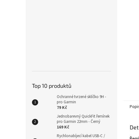
Top 10 produktů
Ochranné tvrzené sklíčko 9H -
pro Garmin
Popi
79 Kč
Jednobarevný QuickFit řemínek
pro Garmin 22mm - Černý
Det
169 Kč
Rychlonabíjecí kabel USB-C /
Řemín