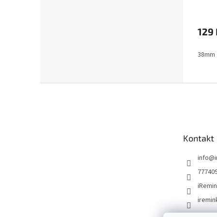
129 
38mm
Z
á
p
a
t
Kontakt
í
info
@
77740
iRemin
iremin