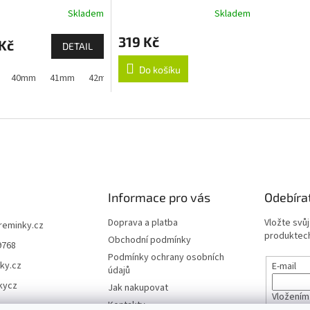
Apple Watch
Skladem
Skladem
319 Kč
Kč
DETAIL
Do košíku
40mm
41mm
42mm (Apple Watch 1,2,3)
42mm (Apple Watch 10 a
Informace pro vás
Odebíra
Doprava a platba
Vložte svů
ireminky.cz
produktech
Obchodní podmínky
9768
Podmínky ochrany osobních
ky.cz
E-mail
údajů
kycz
Jak nakupovat
Vložením
Kontakty
údajů