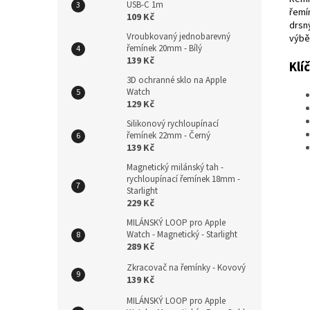
USB-C 1m
řemí
109 Kč
drsn
Vroubkovaný jednobarevný
výbě
řemínek 20mm - Bílý
139 Kč
Klí
3D ochranné sklo na Apple
Watch
129 Kč
Silikonový rychloupínací
řemínek 22mm - Černý
139 Kč
Magnetický milánský tah -
rychloupínací řemínek 18mm -
Starlight
229 Kč
MILÁNSKÝ LOOP pro Apple
Watch - Magnetický - Starlight
289 Kč
Zkracovač na řemínky - Kovový
139 Kč
MILÁNSKÝ LOOP pro Apple