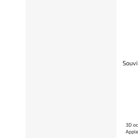
Souvi
3D oc
Appl