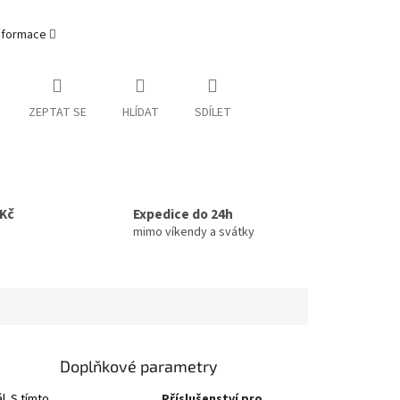
informace
ZEPTAT SE
HLÍDAT
SDÍLET
0Kč
Expedice do 24h
mimo víkendy a svátky
Doplňkové parametry
l. S tímto
Příslušenství pro