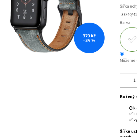
Šířka uch
Barva
379 Kč
–34 %
Můžeme d
Kožený 
⌚ k 
✅ lu
✅ v
Šířku uc