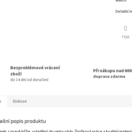
Watch
Detailní 
TISK
Bezproblémové vrácení
Při nákupu nad 60
zboží
doprava zdarma
do 14 dní od doručení
s
Diskuze
ailní popis produktu
ek z pravé kůže, vyladěný do retro stylu. Špičková práce a kvalitní materiá