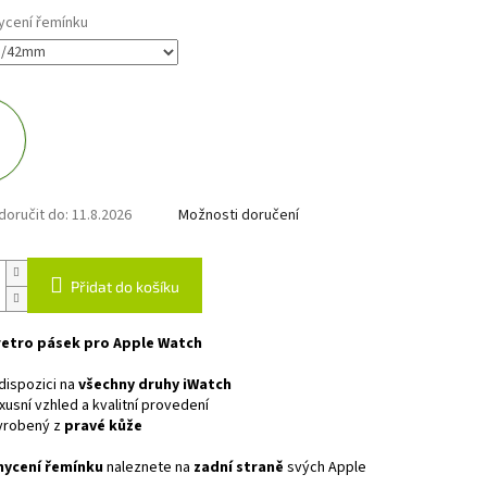
ycení řemínku
oručit do:
11.8.2026
Možnosti doručení
Přidat do košíku
retro pásek pro Apple Watch
dispozici na
všechny druhy iWatch
xusní vzhled a kvalitní provedení
yrobený z
pravé kůže
hycení řemínku
naleznete na
zadní straně
svých Apple