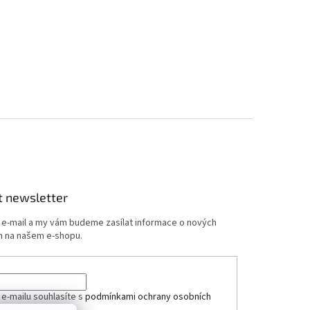
 11)
44mm
45mm
46mm
49mm
t newsletter
j e-mail a my vám budeme zasílat informace o nových
 na našem e-shopu.
 e-mailu souhlasíte s
podmínkami ochrany osobních