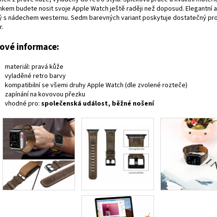
nkem budete nosit svoje Apple Watch ještě raději než doposud. Elegantní 
ý s nádechem westernu. Sedm barevných variant poskytuje dostatečný pro
r.
čové informace:
materiál: pravá kůže
vyladěné retro barvy
kompatibilní se všemi druhy Apple Watch (dle zvolené rozteče)
zapínání na kovovou přezku
vhodné pro:
společenská událost, běžné nošení