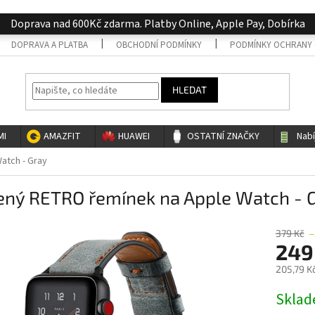
Doprava nad 600Kč zdarma. Platby Online, Apple Pay, Dobírka
DOPRAVA A PLATBA
OBCHODNÍ PODMÍNKY
PODMÍNKY OCHRANY 
HLEDAT
MI
AMAZFIT
HUAWEI
OSTATNÍ ZNAČKY
Nab
atch - Gray
ený RETRO řemínek na Apple Watch - 
379 Kč
–
249
205,79 K
Měrná
Skla
cena: