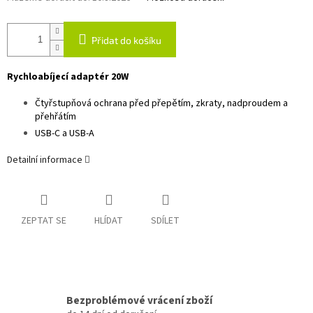
Přidat do košíku
Rychloabíjecí adaptér 20W
Čtyřstupňová ochrana před přepětím, zkraty, nadproudem a
přehřátím
USB-C a USB-A
Detailní informace
ZEPTAT SE
HLÍDAT
SDÍLET
Bezproblémové vrácení zboží