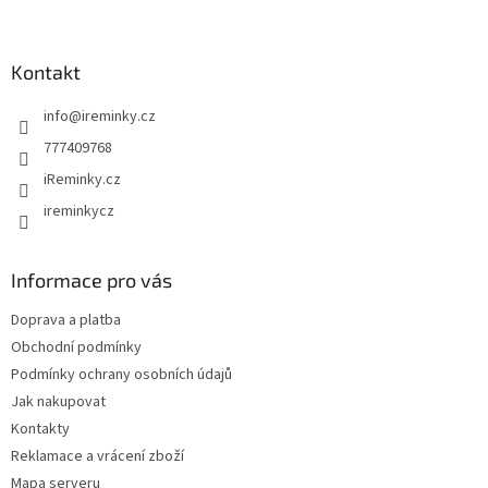
á
p
a
Kontakt
t
info
@
ireminky.cz
í
777409768
iReminky.cz
ireminkycz
Informace pro vás
Doprava a platba
Obchodní podmínky
Podmínky ochrany osobních údajů
Jak nakupovat
Kontakty
Reklamace a vrácení zboží
Mapa serveru