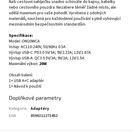
Naši cestovní nabíječku snadno schováte do kapsy, kabelky
nebo cestovního pouzdra. Nezabere téměř žádné místo, ale
udělá maximum pro vaše pohodlí. Vyrobena z odolných
materiálů, navržená pro každodenní používání a plně vyhovující
mezinárodním bezpečnostním standardům.
Specifikace:
Model: OM20WCA
Vstup: AC110-240V, 50/60Hz 0.5A
Výstup USB-C: PD3.0 5V/3A; 9V/2.22A; 12V/1.67A
Výstup USB-A: QC3.0 5V/3A; 9V/2A; 12V/1.5A
Maximální výkon:
20W
Obsah balení:
1× USB A+C adaptér
1× Návod k použití
Doplňkové parametry
Kategorie
:
Adaptéry
EAN
:
8596311273452
Z