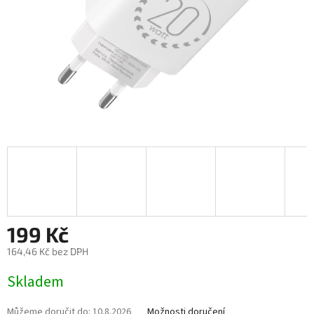
199 Kč
164,46 Kč bez DPH
Měrná
Skladem
cena:
Můžeme doručit do:
10.8.2026
Možnosti doručení