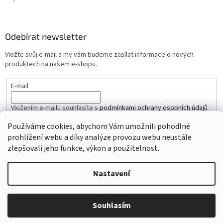
Odebírat newsletter
Vložte svůj e-mail a my vám budeme zasílat informace o nových
produktech na našem e-shopu.
E-mail
Vložením e-mailu souhlasíte s
podmínkami ochrany osobních údajů
Používáme cookies, abychom Vám umožnili pohodlné
PŘIHLÁSIT SE
prohlížení webu a díky analýze provozu webu neustále
zlepšovali jeho funkce, výkon a použitelnost.
Nastavení
Vytvořil Shoptet
Souhlasím
Copyright 2026
iŘemínky.cz
. Všechna práva vyhrazena.