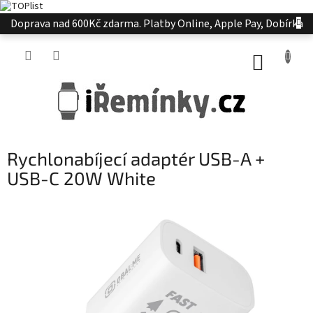
Přejít
Doprava nad 600Kč zdarma. Platby Online, Apple Pay, Dobírka
na
obsah
NÁKUP
KOŠÍK
Rychlonabíjecí adaptér USB-A +
USB-C 20W White