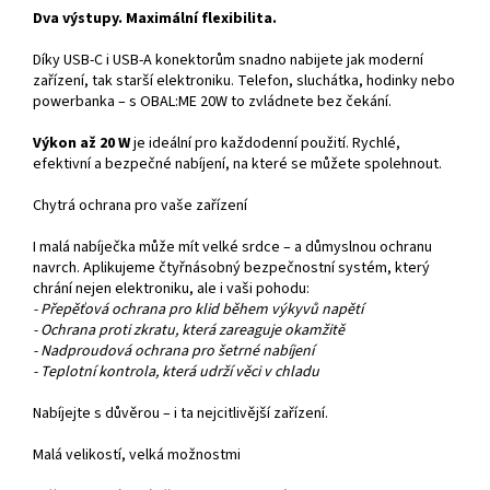
Dva výstupy. Maximální flexibilita.
Díky USB-C i USB-A konektorům snadno nabijete jak moderní
zařízení, tak starší elektroniku. Telefon, sluchátka, hodinky nebo
powerbanka – s OBAL:ME 20W to zvládnete bez čekání.
Výkon až 20 W
je ideální pro každodenní použití. Rychlé,
efektivní a bezpečné nabíjení, na které se můžete spolehnout.
Chytrá ochrana pro vaše zařízení
I malá nabíječka může mít velké srdce – a důmyslnou ochranu
navrch. Aplikujeme čtyřnásobný bezpečnostní systém, který
chrání nejen elektroniku, ale i vaši pohodu:
- Přepěťová ochrana pro klid během výkyvů napětí
- Ochrana proti zkratu, která zareaguje okamžitě
- Nadproudová ochrana pro šetrné nabíjení
- Teplotní kontrola, která udrží věci v chladu
Nabíjejte s důvěrou – i ta nejcitlivější zařízení.
Malá velikostí, velká možnostmi