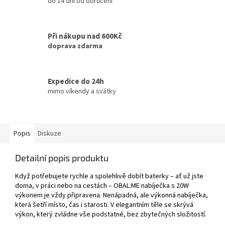
do 14 dní od doručení
Při nákupu nad 600Kč
doprava zdarma
Expedice do 24h
mimo víkendy a svátky
Popis
Diskuze
Detailní popis produktu
Když potřebujete rychle a spolehlivě dobít baterky – ať už jste
doma, v práci nebo na cestách – OBAL:ME nabíječka s 20W
výkonem je vždy připravena. Nenápadná, ale výkonná nabíječka,
která šetří místo, čas i starosti. V elegantním těle se skrývá
výkon, který zvládne vše podstatné, bez zbytečných složitostí.