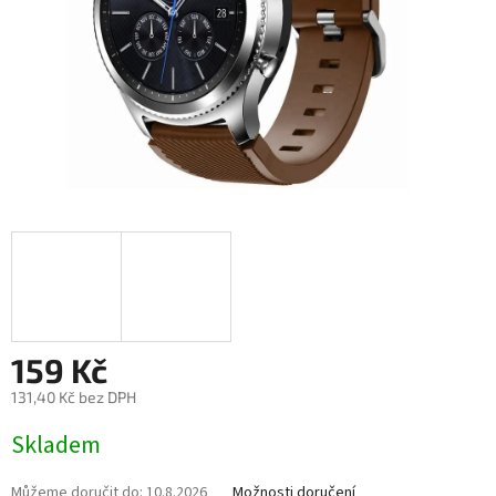
159 Kč
131,40 Kč bez DPH
Měrná
Skladem
cena:
Můžeme doručit do:
10.8.2026
Možnosti doručení