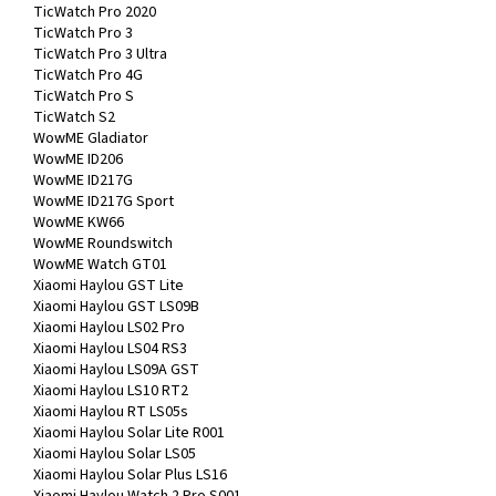
TicWatch Pro 2020
TicWatch Pro 3
TicWatch Pro 3 Ultra
TicWatch Pro 4G
TicWatch Pro S
TicWatch S2
WowME Gladiator
WowME ID206
WowME ID217G
WowME ID217G Sport
WowME KW66
WowME Roundswitch
WowME Watch GT01
Xiaomi Haylou GST Lite
Xiaomi Haylou GST LS09B
Xiaomi Haylou LS02 Pro
Xiaomi Haylou LS04 RS3
Xiaomi Haylou LS09A GST
Xiaomi Haylou LS10 RT2
Xiaomi Haylou RT LS05s
Xiaomi Haylou Solar Lite R001
Xiaomi Haylou Solar LS05
Xiaomi Haylou Solar Plus LS16