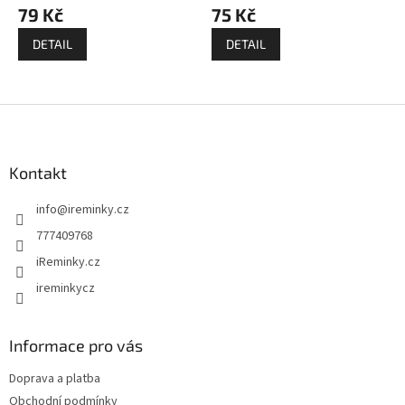
79 Kč
75 Kč
DETAIL
DETAIL
Z
á
p
a
Kontakt
t
info
@
ireminky.cz
í
777409768
iReminky.cz
ireminkycz
Informace pro vás
Doprava a platba
Obchodní podmínky