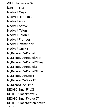
iGET Blackview GX1
iGet FIT F85
Madvell Onyx
Madvell Horizon 2
Madvell Aura
Madvell Active
Madvell Talon
Madvell Talon 2
Madvell Frontier
Madvell Pathfinder
Madvell Onyx 3
MyKronoz ZeRound
MyKronoz ZeRound2 HR
MyKronoz ZeRound2 Ping
MyKronoz ZeRound3
MyKronoz ZeRound3 Lite
MyKronoz ZeSport
MyKronoz ZeSport2
MyKronoz ZeTime
NEOGO SmartFit X3
NEOGO SmartMove 2
NEOGO SmartMove 5T
NEOGO SmartWatch Active 6