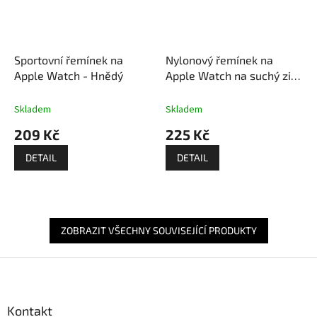
Sportovní řemínek na
Nylonový řemínek na
Apple Watch - Hnědý
Apple Watch na suchý zip
- Tmavě bílý
Skladem
Skladem
209 Kč
225 Kč
DETAIL
DETAIL
ZOBRAZIT VŠECHNY SOUVISEJÍCÍ PRODUKTY
Z
á
p
a
Kontakt