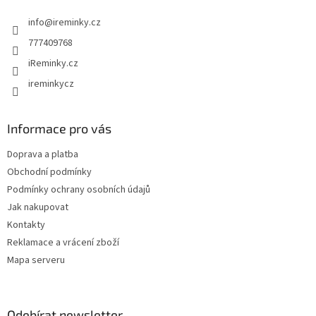
t
info
@
ireminky.cz
í
777409768
iReminky.cz
ireminkycz
Informace pro vás
Doprava a platba
Obchodní podmínky
Podmínky ochrany osobních údajů
Jak nakupovat
Kontakty
Reklamace a vrácení zboží
Mapa serveru
Odebírat newsletter