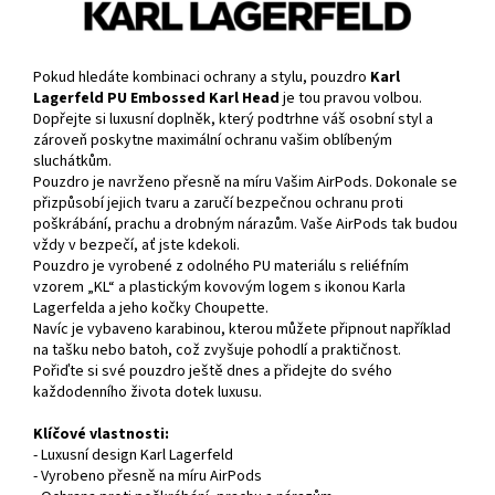
Pokud hledáte kombinaci ochrany a stylu, pouzdro
Karl
Lagerfeld PU Embossed Karl Head
je tou pravou volbou.
Dopřejte si luxusní doplněk, který podtrhne váš osobní styl a
zároveň poskytne maximální ochranu vašim oblíbeným
sluchátkům.
Pouzdro je navrženo přesně na míru Vašim AirPods. Dokonale se
přizpůsobí jejich tvaru a zaručí bezpečnou ochranu proti
poškrábání, prachu a drobným nárazům. Vaše AirPods tak budou
vždy v bezpečí, ať jste kdekoli.
Pouzdro je vyrobené z odolného PU materiálu s reliéfním
vzorem „KL“ a plastickým kovovým logem s ikonou Karla
Lagerfelda a jeho kočky Choupette.
Navíc je vybaveno karabinou, kterou můžete připnout například
na tašku nebo batoh, což zvyšuje pohodlí a praktičnost.
Pořiďte si své pouzdro ještě dnes a přidejte do svého
každodenního života dotek luxusu.
Klíčové vlastnosti:
- Luxusní design Karl Lagerfeld
- Vyrobeno přesně na míru AirPods