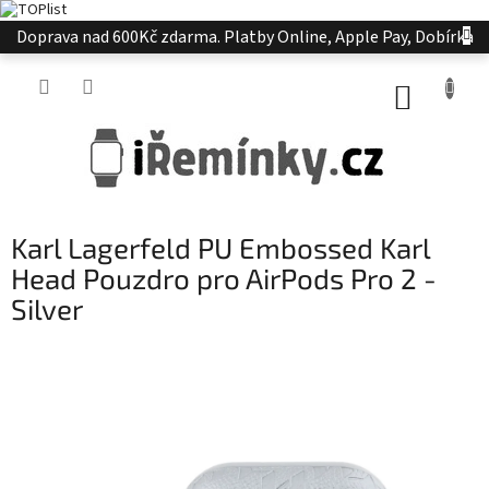
Přejít
Doprava nad 600Kč zdarma. Platby Online, Apple Pay, Dobírka
na
obsah
NÁKUP
KOŠÍK
Karl Lagerfeld PU Embossed Karl
Head Pouzdro pro AirPods Pro 2 -
Silver