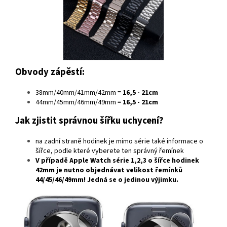
Obvody zápěstí:
38mm/40mm/41mm/42mm =
16,5 - 21cm
44mm/45mm/46mm/49mm =
16,5 - 21cm
Jak zjistit správnou šířku uchycení?
na zadní straně hodinek je mimo série také informace o
šířce, podle které vyberete ten správný řemínek
V případě
Apple Watch série 1,2,3
o šířce hodinek
42mm
je nutno objednávat velikost řemínků
44/45/46/49mm
! Jedná se o jedinou výjimku.