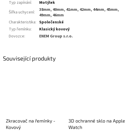
Typ zapínání
:
Motýlek
38mm, 40mm, 41mm, 42mm, 44mm, 45mm,
Šířka uchycení
:
49mm, 46mm
Charakteristika
:
Společenské
Typ řemínku
:
Klasický kovový
Dovozce
:
ENEM Group s.r.o.
Související produkty
Zkracovač na řemínky -
3D ochranné sklo na Apple
Kovový
Watch