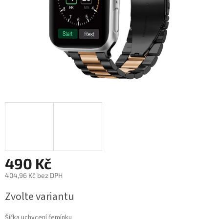
490 Kč
404,96 Kč bez DPH
Měrná
Zvolte variantu
cena:
Šířka uchycení řemínku