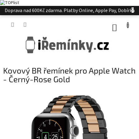
Přejít
Doprava nad 600Kč zdarma. Platby Online, Apple Pay, Dobírka
na
obsah
NÁKUP
KOŠÍK
Kovový BR řemínek pro Apple Watch
- Černý-Rose Gold