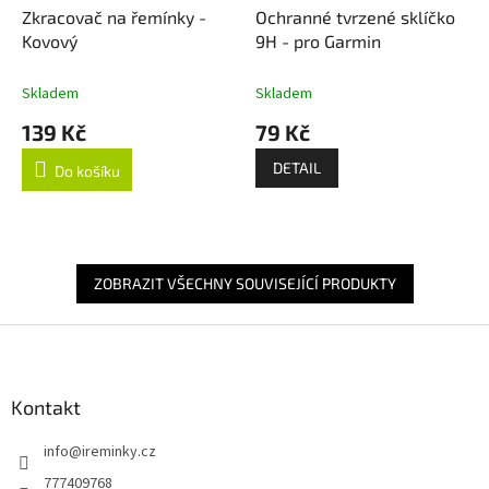
Zkracovač na řemínky -
Ochranné tvrzené sklíčko
Kovový
9H - pro Garmin
Skladem
Skladem
139 Kč
79 Kč
DETAIL
Do košíku
ZOBRAZIT VŠECHNY SOUVISEJÍCÍ PRODUKTY
Z
á
p
a
Kontakt
t
info
@
ireminky.cz
í
777409768