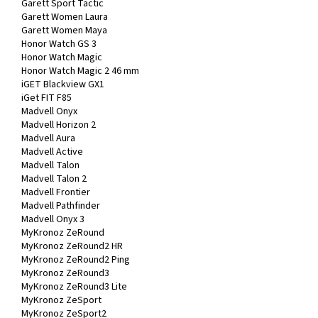
Garett Sport Tactic
Garett Women Laura
Garett Women Maya
Honor Watch GS 3
Honor Watch Magic
Honor Watch Magic 2 46 mm
iGET Blackview GX1
iGet FIT F85
Madvell Onyx
Madvell Horizon 2
Madvell Aura
Madvell Active
Madvell Talon
Madvell Talon 2
Madvell Frontier
Madvell Pathfinder
Madvell Onyx 3
MyKronoz ZeRound
MyKronoz ZeRound2 HR
MyKronoz ZeRound2 Ping
MyKronoz ZeRound3
MyKronoz ZeRound3 Lite
MyKronoz ZeSport
MyKronoz ZeSport2