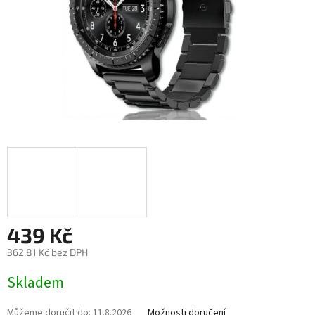
439 Kč
362,81 Kč bez DPH
Měrná
Skladem
cena:
Můžeme doručit do:
11.8.2026
Možnosti doručení