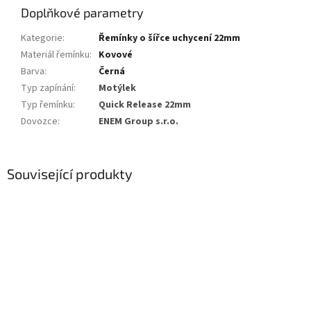
Doplňkové parametry
Kategorie
:
Řemínky o šířce uchycení 22mm
Materiál řemínku
:
Kovové
Barva
:
Černá
Typ zapínání
:
Motýlek
Typ řemínku
:
Quick Release 22mm
Dovozce
:
ENEM Group s.r.o.
Související produkty