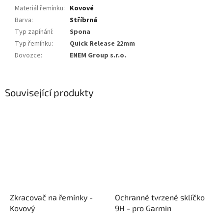
Materiál řemínku
:
Kovové
Barva
:
Stříbrná
Typ zapínání
:
Spona
Typ řemínku
:
Quick Release 22mm
Dovozce
:
ENEM Group s.r.o.
Související produkty
Zkracovač na řemínky -
Ochranné tvrzené sklíčko
Kovový
9H - pro Garmin