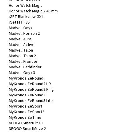
Honor Watch Magic
Honor Watch Magic 2 46 mm
iGET Blackview GX1
iGet FIT F85
Madvell Onyx
Madvell Horizon 2
Madvell Aura
Madvell Active
Madvell Talon
Madvell Talon 2
Madvell Frontier
Madvell Pathfinder
Madvell Onyx 3
MyKronoz ZeRound
MyKronoz ZeRound2 HR
MyKronoz ZeRound2 Ping
MyKronoz ZeRound3
MyKronoz ZeRound3 Lite
MyKronoz ZeSport
MyKronoz ZeSport2
MyKronoz ZeTime
NEOGO SmartFit X3
NEOGO SmartMove 2