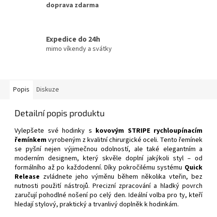
doprava zdarma
Expedice do 24h
mimo víkendy a svátky
Popis
Diskuze
Detailní popis produktu
Vylepšete své hodinky s
kovovým STRIPE rychloupínacím
řemínkem
vyrobeným z kvalitní chirurgické oceli. Tento řemínek
se pyšní nejen výjimečnou odolností, ale také elegantním a
moderním designem, který skvěle doplní jakýkoli styl – od
formálního až po každodenní. Díky pokročilému systému
Quick
Release
zvládnete jeho výměnu během několika vteřin, bez
nutnosti použití nástrojů. Precizní zpracování a hladký povrch
zaručují pohodlné nošení po celý den. Ideální volba pro ty, kteří
hledají stylový, praktický a trvanlivý doplněk k hodinkám.