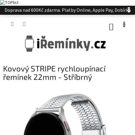
Přejít
Doprava nad 600Kč zdarma. Platby Online, Apple Pay, Dobírka
na
obsah
NÁKUP
KOŠÍK
Kovový STRIPE rychloupínací
řemínek 22mm - Stříbrný