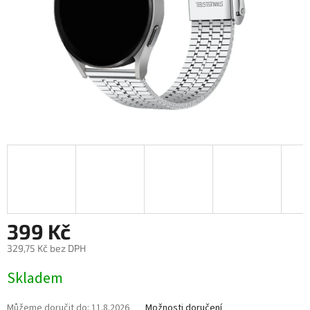
399 Kč
329,75 Kč bez DPH
Měrná
Skladem
cena:
Můžeme doručit do:
11.8.2026
Možnosti doručení