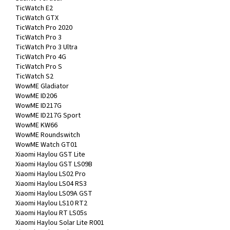
TicWatch E2
TicWatch GTX
TicWatch Pro 2020
TicWatch Pro 3
TicWatch Pro 3 Ultra
TicWatch Pro 4G
TicWatch Pro S
TicWatch S2
WowME Gladiator
WowME ID206
WowME ID217G
WowME ID217G Sport
WowME KW66
WowME Roundswitch
WowME Watch GT01
Xiaomi Haylou GST Lite
Xiaomi Haylou GST LS09B
Xiaomi Haylou LS02 Pro
Xiaomi Haylou LS04 RS3
Xiaomi Haylou LS09A GST
Xiaomi Haylou LS10 RT2
Xiaomi Haylou RT LS05s
Xiaomi Haylou Solar Lite R001