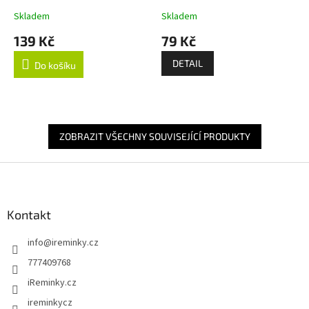
Skladem
Skladem
139 Kč
79 Kč
DETAIL
Do košíku
ZOBRAZIT VŠECHNY SOUVISEJÍCÍ PRODUKTY
Z
á
p
a
Kontakt
t
info
@
ireminky.cz
í
777409768
iReminky.cz
ireminkycz