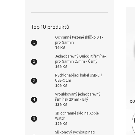
Top 10 produktů
Ochranné tvrzené sklíčko 9H -
pro Garmin
79 Kč
Jednobarevný QuickFit řemínek
pro Garmin 22mm - Černý
169 Kč
Rychlonabíjecí kabel USB-C /
USB-C 1m
109 Kč
Vroubkovaný jednobarevný
řemínek 20mm - Bílý
139 Kč
3D ochranné sklo na Apple
Watch
129 Kč
Silikonový rychloupínací