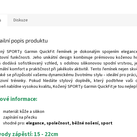
s
Diskuze
ailní popis produktu
ný SPORTy Garmin QuickFit řemínek je dokonalým spojením elegance
tovní funkčnosti. Jeho unikátní design kombinuje prémiovou koženou ho
á dodává sofistikovaný vzhled, s odolnou silikonovou spodní vrstvou, j
mální komfort a praktičnost při jakékoliv aktivitě. Tento řemínek nejen sk
také se přizpůsobí vašemu dynamickému životnímu stylu – ideální pro práci,
nzivní tréninky. Pokud hledáte stylový doplněk, který podtrhne vaši
veň nabídne vysokou kvalitu, Kožený SPORTy Garmin QuickFit je tou nejlepš
čové informace:
materiál: kůže a silikon
zapínání na přezku
vhodné pro:
elegance, společnost, běžné nošení, sport
ody zápěstí: 15 - 22cm