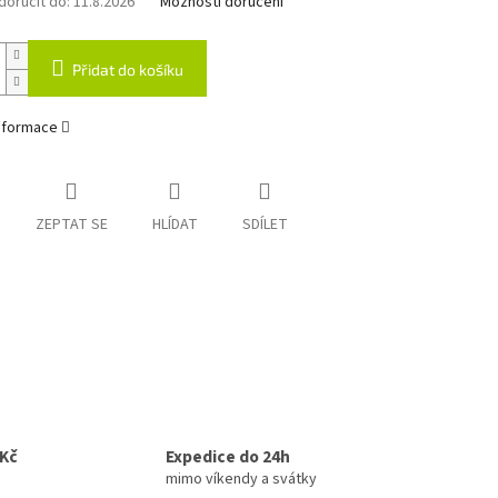
oručit do:
11.8.2026
Možnosti doručení
Přidat do košíku
informace
ZEPTAT SE
HLÍDAT
SDÍLET
0Kč
Expedice do 24h
mimo víkendy a svátky