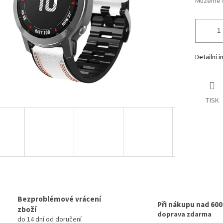
Můžeme d
Detailní 
TISK
Bezproblémové vrácení
Při nákupu nad 60
zboží
doprava zdarma
do 14 dní od doručení