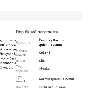
Doplňkové parametry
, luxusu a
Řemínky Garmin
Kategorie
:
rní vrstvu,
QuickFit 22mm
ež zaručuje
Materiál
Kožené
věle vypadá,
řemínku
:
 volný čas i
Barva
:
Bílá
 osobnost a
Typ
í volbou.
Přezka
zapínání
:
Typ
Garmin QuickFit 22mm
řemínku
:
Dovozce
:
ENEM Group s.r.o.