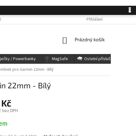
OSOBNÍCH ÚDAJŮ
JAK NAKUPOVAT
KONTAKTY
Přihlášení
REKLAMACE A 
NÁKUPNÍ
Prázdný košík
KOŠÍK
íječky / Powerbanky
MagSafe
Ostatní příslušenství
mínek pro Garmin 22mm - Bílý
in 22mm - Bílý
 Kč
č bez DPH
dem