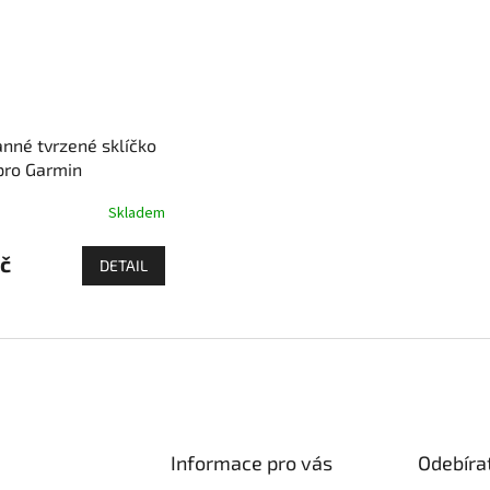
nné tvrzené sklíčko
pro Garmin
Skladem
č
DETAIL
Informace pro vás
Odebíra