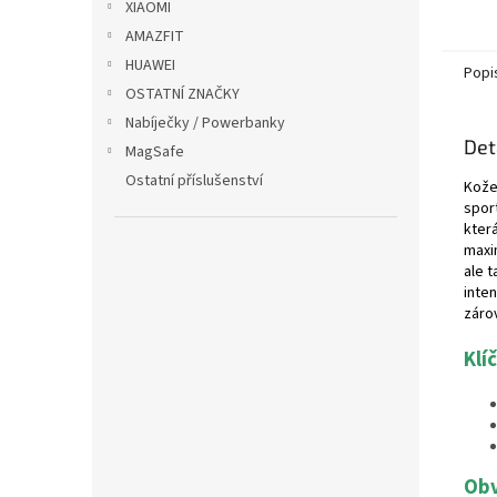
XIAOMI
AMAZFIT
HUAWEI
Popi
OSTATNÍ ZNAČKY
Nabíječky / Powerbanky
Det
MagSafe
Ostatní příslušenství
Kože
spor
kter
maxi
ale 
inte
záro
Klí
Obv