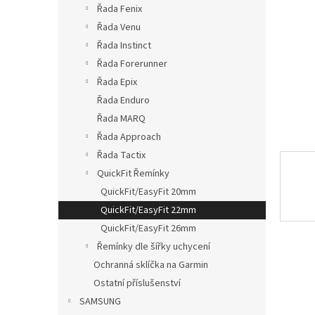
p
Řada Fenix
a
Řada Venu
n
Řada Instinct
e
Řada Forerunner
l
Řada Epix
Řada Enduro
Řada MARQ
Řada Approach
Řada Tactix
QuickFit Řemínky
QuickFit/EasyFit 20mm
QuickFit/EasyFit 22mm
QuickFit/EasyFit 26mm
Řemínky dle šířky uchycení
Ochranná sklíčka na Garmin
Ostatní příslušenství
SAMSUNG