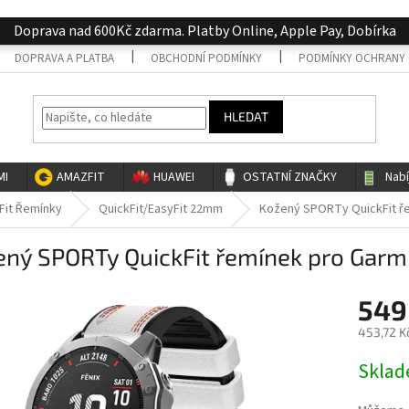
Doprava nad 600Kč zdarma. Platby Online, Apple Pay, Dobírka
DOPRAVA A PLATBA
OBCHODNÍ PODMÍNKY
PODMÍNKY OCHRANY 
HLEDAT
MI
AMAZFIT
HUAWEI
OSTATNÍ ZNAČKY
Nab
Fit Řemínky
QuickFit/EasyFit 22mm
Kožený SPORTy QuickFit ře
ený SPORTy QuickFit řemínek pro Garm
549
453,72 K
Měrná
Skla
cena: