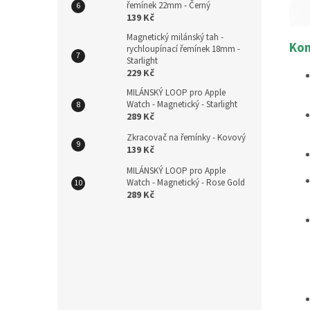
řemínek 22mm - Černý
139 Kč
Magnetický milánský tah -
Kom
rychloupínací řemínek 18mm -
Starlight
229 Kč
MILÁNSKÝ LOOP pro Apple
Watch - Magnetický - Starlight
289 Kč
Zkracovač na řemínky - Kovový
139 Kč
MILÁNSKÝ LOOP pro Apple
Watch - Magnetický - Rose Gold
289 Kč