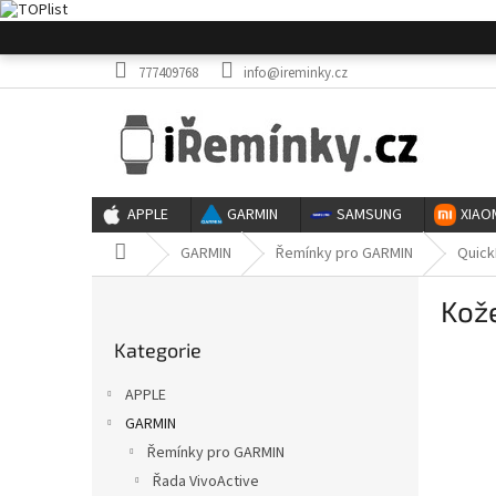
Přejít
na
obsah
777409768
info@ireminky.cz
APPLE
GARMIN
SAMSUNG
XIAO
Domů
GARMIN
Řemínky pro GARMIN
Quick
P
Kož
o
Přeskočit
s
Kategorie
kategorie
t
r
APPLE
a
GARMIN
n
Řemínky pro GARMIN
n
í
Řada VivoActive