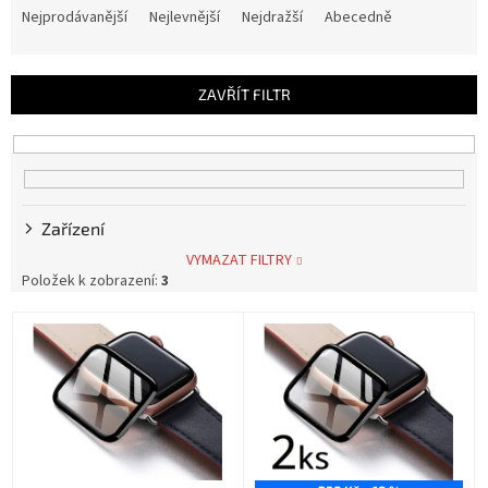
a
Nejprodávanější
Nejlevnější
Nejdražší
Abecedně
z
e
n
ZAVŘÍT FILTR
í
p
r
o
d
u
Zařízení
k
VYMAZAT FILTRY
t
Položek k zobrazení:
3
ů
V
ý
p
i
s
p
r