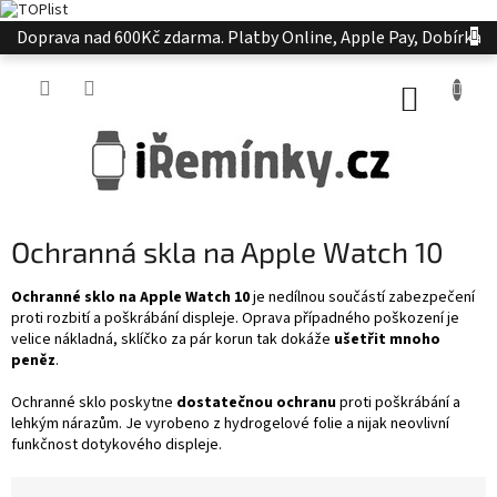
Přejít
Doprava nad 600Kč zdarma. Platby Online, Apple Pay, Dobírka
na
obsah
NÁKUP
KOŠÍK
Ochranná skla na Apple Watch 10
Ochranné sklo na Apple Watch 10
je nedílnou součástí zabezpečení
proti rozbití a poškrábání displeje. Oprava případného poškození je
velice nákladná, sklíčko za pár korun tak dokáže
ušetřit mnoho
peněz
.
Ochranné sklo poskytne
dostatečnou ochranu
proti poškrábání a
lehkým nárazům. Je vyrobeno z hydrogelové folie a nijak neovlivní
funkčnost dotykového displeje.
Ř