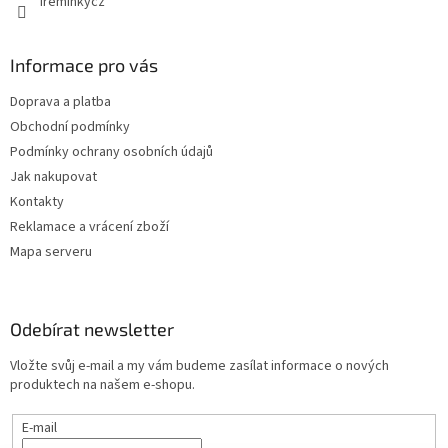
ireminkycz
v
ý
p
Informace pro vás
i
s
Doprava a platba
u
Obchodní podmínky
Podmínky ochrany osobních údajů
Jak nakupovat
Kontakty
Reklamace a vrácení zboží
Mapa serveru
Odebírat newsletter
Vložte svůj e-mail a my vám budeme zasílat informace o nových
produktech na našem e-shopu.
E-mail