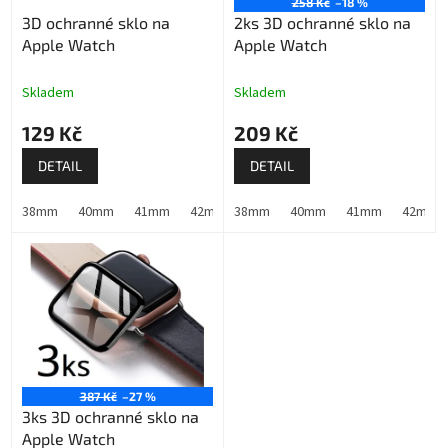
o
258 Kč
–18 %
3D ochranné sklo na
2ks 3D ochranné sklo na
d
Apple Watch
Apple Watch
u
k
t
Skladem
Skladem
ů
129 Kč
209 Kč
DETAIL
DETAIL
38mm
40mm
41mm
42mm (Apple Watch 1,2,3)
38mm
40mm
41mm
42mm (Apple W
42mm (A
387 Kč
–27 %
3ks 3D ochranné sklo na
Apple Watch