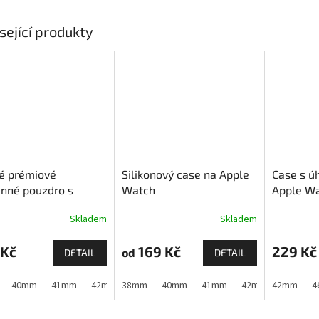
sející produkty
é prémiové
Silikonový case na Apple
Case s ú
nné pouzdro s
Watch
Apple Wat
ným sklem pro
46mm)
Skladem
Skladem
e Watch
 Kč
169 Kč
229 Kč
od
DETAIL
DETAIL
40mm
41mm
42mm (Apple Watch 1,2,3)
38mm
40mm
41mm
44mm
42mm (Apple Watch
45mm
42mm
4