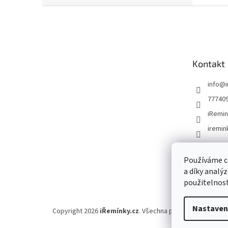
Z
á
p
a
t
Kontakt
í
info
@
77740
iRemin
iremin
Používáme c
a díky analý
použitelnost
Nastaven
Copyright 2026
iŘemínky.cz
. Všechna práva vyhrazena.