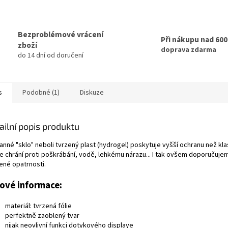
Bezproblémové vrácení
Při nákupu nad 60
zboží
doprava zdarma
do 14 dní od doručení
s
Podobné (1)
Diskuze
ailní popis produktu
nné "sklo" neboli tvrzený plast (hydrogel) poskytuje vyšší ochranu než klas
e chrání proti poškrábání, vodě, lehkému nárazu... I tak ovšem doporučuje
ené opatrnosti.
čové informace:
materiál: tvrzená fólie
perfektně zaoblený tvar
nijak neovlivní funkci dotykového displaye