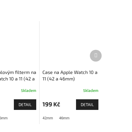
Další
produkt
hlovým filterm na
Case na Apple Watch 10 a
ch 10 a 11 (42 a
11 (42 a 46mm)
Skladem
Skladem
199 Kč
DETAIL
DETAIL
 1,2,3)
6mm
44mm
45mm
42mm
46mm