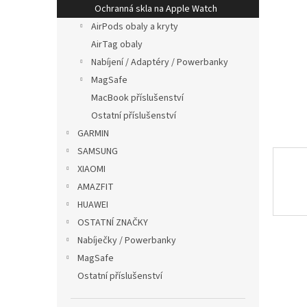
p
Ochranná skla na Apple Watch
a
AirPods obaly a kryty
n
AirTag obaly
e
Nabíjení / Adaptéry / Powerbanky
l
MagSafe
MacBook příslušenství
Ostatní příslušenství
GARMIN
SAMSUNG
XIAOMI
AMAZFIT
HUAWEI
OSTATNÍ ZNAČKY
Nabíječky / Powerbanky
MagSafe
Ostatní příslušenství