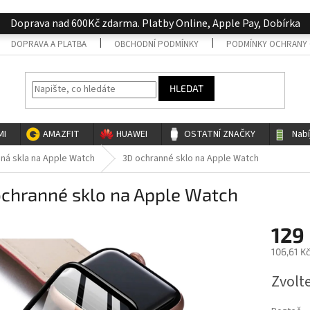
Doprava nad 600Kč zdarma. Platby Online, Apple Pay, Dobírka
DOPRAVA A PLATBA
OBCHODNÍ PODMÍNKY
PODMÍNKY OCHRANY 
HLEDAT
MI
AMAZFIT
HUAWEI
OSTATNÍ ZNAČKY
Nab
ná skla na Apple Watch
3D ochranné sklo na Apple Watch
ochranné sklo na Apple Watch
129
106,61 K
Měrná
Zvolt
cena: