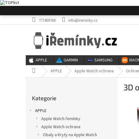
Přejít
na
obsah
777409768
info@ireminky.cz
APPLE
GARMIN
SAMSUNG
XIAO
Domů
APPLE
Apple Watch ochrana
Ochran
P
3D 
o
Přeskočit
s
Kategorie
kategorie
t
r
APPLE
a
Apple Watch řemínky
n
Apple Watch ochrana
n
í
Obaly a Kryty na Apple Watch