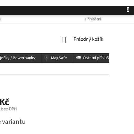
OSOBNÍCH ÚDAJŮ
JAK NAKUPOVAT
KONTAKTY
Přihlášení
REKLAMACE A 
NÁKUPNÍ
Prázdný košík
KOŠÍK
íječky / Powerbanky
MagSafe
Ostatní příslušenství
 Kč
č bez DPH
e variantu