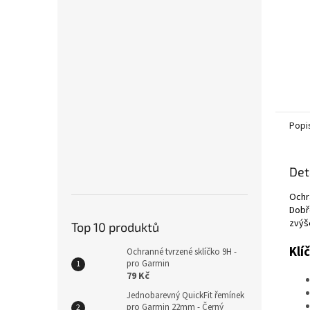
Popi
Det
Ochra
Dobř
zvýš
Top 10 produktů
Klí
Ochranné tvrzené sklíčko 9H -
pro Garmin
79 Kč
Jednobarevný QuickFit řemínek
pro Garmin 22mm - Černý