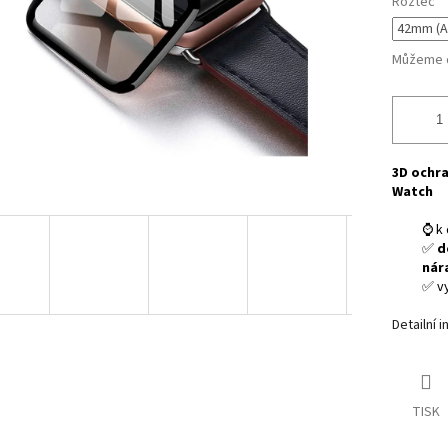
Rozteč
Můžeme d
3D ochra
Watch
⌚ k 
✅
d
nár
✅ v
Detailní 
TISK