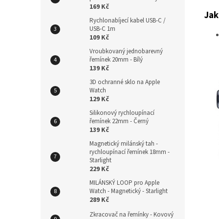
169 Kč
Jak
Rychlonabíjecí kabel USB-C /
USB-C 1m
109 Kč
Vroubkovaný jednobarevný
řemínek 20mm - Bílý
139 Kč
3D ochranné sklo na Apple
Watch
129 Kč
Silikonový rychloupínací
řemínek 22mm - Černý
139 Kč
Magnetický milánský tah -
rychloupínací řemínek 18mm -
Starlight
229 Kč
MILÁNSKÝ LOOP pro Apple
Watch - Magnetický - Starlight
289 Kč
Zkracovač na řemínky - Kovový