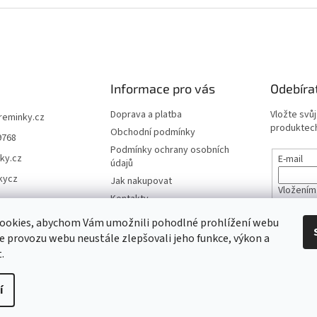
Informace pro vás
Odebíra
Doprava a platba
Vložte svů
ireminky.cz
produktech
Obchodní podmínky
9768
Podmínky ochrany osobních
ky.cz
E-mail
údajů
kycz
Jak nakupovat
Vložením
Kontakty
údajů
Reklamace a vrácení zboží
ookies, abychom Vám umožnili pohodlné prohlížení webu
Mapa serveru
ze provozu webu neustále zlepšovali jeho funkce, výkon a
PŘIHL
.
í