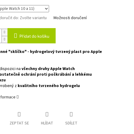
oručit do:
Zvolte variantu
Možnosti doručení
Přidat do košíku
nné "sklíčko" - hydrogelový tvrzený plast pro Apple
dispozici na
všechny druhy Apple Watch
ostatečně ochrání proti poškrábání a lehkému
azu
yrobený z
kvalitního tvrzeného hydrogelu
informace
ZEPTAT SE
HLÍDAT
SDÍLET