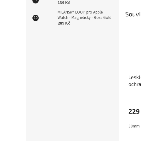
139 Kč
MILÁNSKÝ LOOP pro Apple
Souvi
Watch - Magnetický - Rose Gold
289 Kč
Leskl
ochra
tvrze
Appl
229
38mm