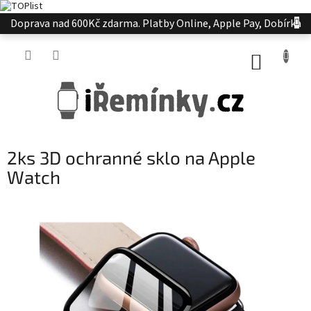
Přejít
Doprava nad 600Kč zdarma. Platby Online, Apple Pay, Dobírka
na
obsah
NÁKUP
KOŠÍK
2ks 3D ochranné sklo na Apple
Watch