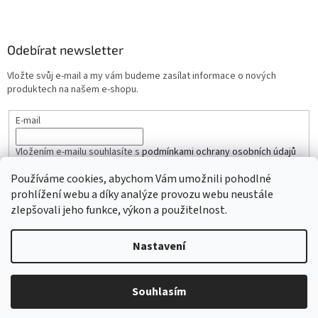
Odebírat newsletter
Vložte svůj e-mail a my vám budeme zasílat informace o nových
produktech na našem e-shopu.
E-mail
Vložením e-mailu souhlasíte s
podmínkami ochrany osobních údajů
Používáme cookies, abychom Vám umožnili pohodlné
PŘIHLÁSIT SE
prohlížení webu a díky analýze provozu webu neustále
zlepšovali jeho funkce, výkon a použitelnost.
Nastavení
Vytvořil Shoptet
Copyright 2026
iŘemínky.cz
. Všechna práva vyhrazena.
Souhlasím