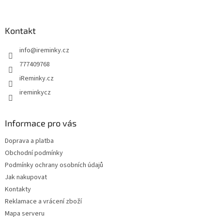
á
p
a
Kontakt
t
info
@
ireminky.cz
í
777409768
iReminky.cz
ireminkycz
Informace pro vás
Doprava a platba
Obchodní podmínky
Podmínky ochrany osobních údajů
Jak nakupovat
Kontakty
Reklamace a vrácení zboží
Mapa serveru