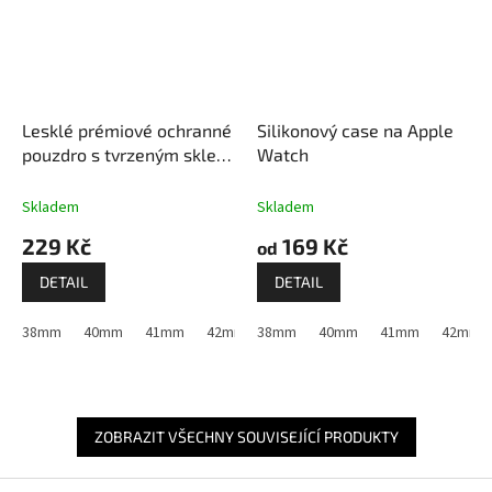
Lesklé prémiové ochranné
Silikonový case na Apple
pouzdro s tvrzeným sklem
Watch
pro Apple Watch
Skladem
Skladem
229 Kč
169 Kč
od
DETAIL
DETAIL
38mm
40mm
41mm
42mm (Apple Watch 1,2,3)
38mm
40mm
41mm
44mm
42mm (A
45m
ZOBRAZIT VŠECHNY SOUVISEJÍCÍ PRODUKTY
Z