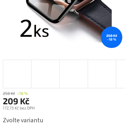
258 Kč
–18 %
258 Kč
–18 %
209 Kč
172,73 Kč bez DPH
Měrná
Zvolte variantu
cena: