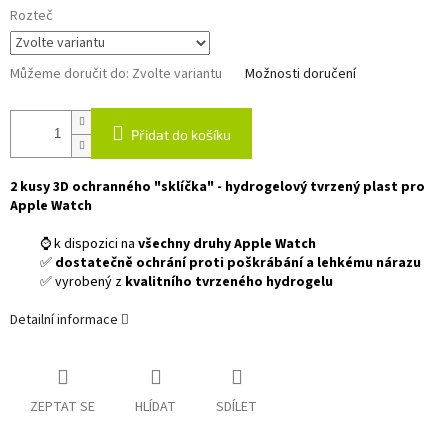
Rozteč
Můžeme doručit do:
Zvolte variantu
Možnosti doručení
Přidat do košíku
2 kusy 3D ochranného "sklíčka" - hydrogelový tvrzený plast pro
Apple Watch
⌚ k dispozici na
všechny druhy Apple Watch
✅
dostatečně ochrání proti poškrábání a lehkému nárazu
✅ vyrobený z
kvalitního tvrzeného hydrogelu
Detailní informace
ZEPTAT SE
HLÍDAT
SDÍLET