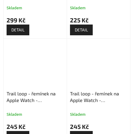
kytičkami
Skladem
Skladem
299 Kč
225 Kč
DETAIL
DETAIL
Trail loop - řemínek na
Trail loop - řemínek na
Apple Watch -
Apple Watch -
Červená/modrá/šedá
Šedá/modrá
Skladem
Skladem
245 Kč
245 Kč