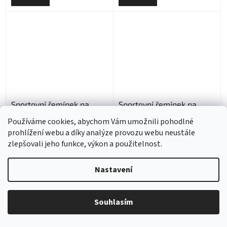
Sportovní řemínek na
Sportovní řemínek na
Apple Watch - Bílo-černý
Apple Watch - Černo-
Používáme cookies, abychom Vám umožnili pohodlné
barevný
prohlížení webu a díky analýze provozu webu neustále
Skladem
Skladem
zlepšovali jeho funkce, výkon a použitelnost.
209 Kč
209 Kč
Nastavení
DETAIL
DETAIL
Souhlasím
NAČÍST 72 DALŠÍCH
S