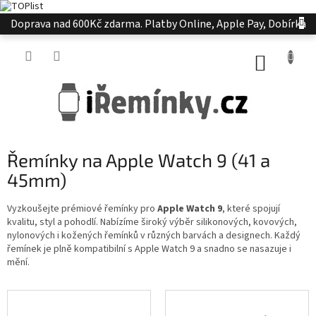
Přejít
Doprava nad 600Kč zdarma. Platby Online, Apple Pay, Dobírka
na
obsah
NÁKUP
KOŠÍK
Řemínky na Apple Watch 9 (41 a
45mm)
Vyzkoušejte prémiové řemínky pro
Apple Watch 9
, které spojují
kvalitu, styl a pohodlí. Nabízíme široký výběr silikonových, kovových,
nylonových i kožených řemínků v různých barvách a designech. Každý
řemínek je plně kompatibilní s Apple Watch 9 a snadno se nasazuje i
mění.