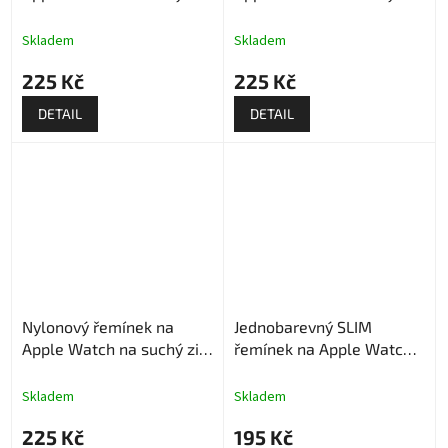
- Modro zelený
- Červený
Skladem
Skladem
225 Kč
225 Kč
DETAIL
DETAIL
Nylonový řemínek na
Jednobarevný SLIM
Apple Watch na suchý zip
řemínek na Apple Watch -
- Modrá struktura
Narůžovělý
Skladem
Skladem
225 Kč
195 Kč