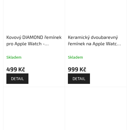
Kovový DIAMOND řemínek
Keramický dvoubarevný
pro Apple Watch -
řemínek na Apple Watch -
Stříbrný
Stříbrno bílý
Skladem
Skladem
499 Kč
999 Kč
DETAIL
DETAIL