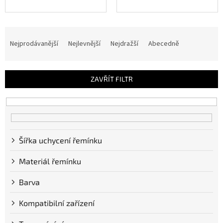
Ř
a
Nejprodávanější
Nejlevnější
Nejdražší
Abecedně
z
e
n
ZAVŘÍT FILTR
í
p
r
o
d
u
Šířka uchycení řemínku
k
Materiál řemínku
t
ů
Barva
Kompatibilní zařízení