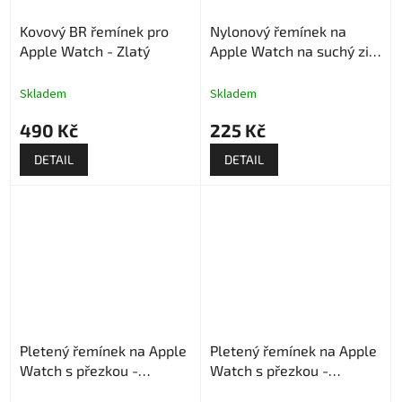
Kovový BR řemínek pro
Nylonový řemínek na
Apple Watch - Zlatý
Apple Watch na suchý zip
- Tmavě bílý
Skladem
Skladem
490 Kč
225 Kč
DETAIL
DETAIL
Pletený řemínek na Apple
Pletený řemínek na Apple
Watch s přezkou -
Watch s přezkou -
Multicolor
Levandulový