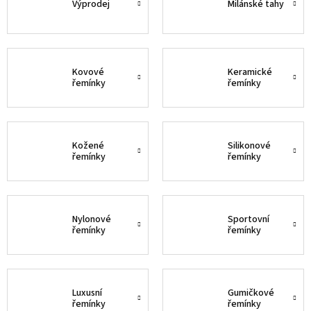
Výprodej
Milánské tahy
Kovové
Keramické
řemínky
řemínky
Kožené
Silikonové
řemínky
řemínky
Nylonové
Sportovní
řemínky
řemínky
Luxusní
Gumičkové
řemínky
řemínky