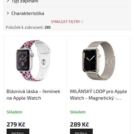
Typ zapínání
Charakteristika
VYMAZAT FILTRY
Položek k zobrazení:
285
V
ý
p
i
s
p
r
o
Bláznivá láska - řemínek
MILÁNSKÝ LOOP pro Apple
d
na Apple Watch
Watch - Magnetický -
u
Starlight
k
t
Skladem
Skladem
ů
279 Kč
289 Kč
DETAIL
DETAIL