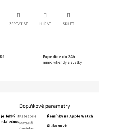
ZEPTAT SE
HLÍDAT
SDÍLET
0Kč
Expedice do 24h
mimo víkendy a svátky
Doplňkové parametry
je lehký a
Kategorie
:
Řemínky na Apple Watch
dostatečnou
Materiál
Silikonové
řemínku
: