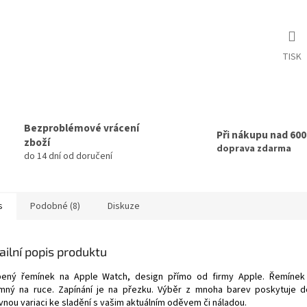
TISK
Bezproblémové vrácení
Při nákupu nad 60
zboží
doprava zdarma
do 14 dní od doručení
s
Podobné (8)
Diskuze
ailní popis produktu
bený řemínek na Apple Watch, design přímo od firmy Apple. Řemínek 
emný na ruce. Zapínání je na přezku. Výběr z mnoha barev poskytuje 
vnou variaci ke sladění s vašim aktuálním oděvem či náladou.