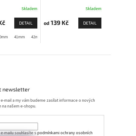
Skladem
Skladem
Kč
139 Kč
od
DETAIL
DETAIL
 11)
 1,2,3)
0mm
44mm
41mm
44mm
45mm
42mm (Apple Watch 1,2,3)
45mm
46mm
49mm
44mm
45mm
t newsletter
j e-mail a my vám budeme zasílat informace o nových
 na našem e-shopu.
 e-mailu souhlasíte s
podmínkami ochrany osobních