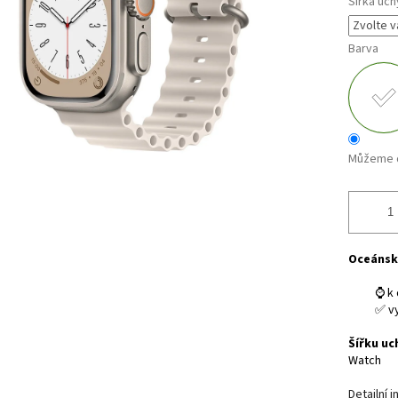
Šířka uch
Barva
Můžeme d
Oceánsk
⌚ k 
✅ v
Šířku uc
Watch
Detailní 