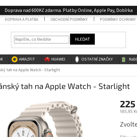
Doprava nad 600Kč zdarma. Platby Online, Apple Pay, Dobírka
DOPRAVA A PLATBA
OBCHODNÍ PODMÍNKY
PODMÍNKY OCHRANY 
HLEDAT
MI
AMAZFIT
HUAWEI
OSTATNÍ ZNAČKY
Nab
ký tah na Apple Watch - Starlight
nský tah na Apple Watch - Starlight
225
185,95 K
Měrná
Zvolt
cena: