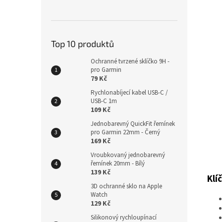
Top 10 produktů
Ochranné tvrzené sklíčko 9H -
pro Garmin
79 Kč
Rychlonabíjecí kabel USB-C /
USB-C 1m
109 Kč
Jednobarevný QuickFit řemínek
pro Garmin 22mm - Černý
169 Kč
Vroubkovaný jednobarevný
řemínek 20mm - Bílý
139 Kč
Klí
3D ochranné sklo na Apple
Watch
129 Kč
Silikonový rychloupínací