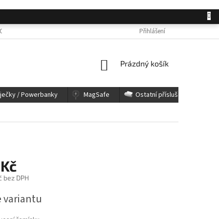
OSOBNÍCH ÚDAJŮ
JAK NAKUPOVAT
KONTAKTY
Přihlášení
REKLAMACE A 
NÁKUPNÍ
Prázdný košík
KOŠÍK
íječky / Powerbanky
MagSafe
Ostatní příslušenství
 Kč
č bez DPH
e variantu