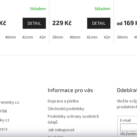
tvrzeným sklem pro
Skladem
Skladem
Apple Watch
Kč
229 Kč
169 
od
DETAIL
DETAIL
40mm
41mm
42mm (Apple Watch 1,2,3)
38mm
40mm
41mm
42mm (Apple Watch 10 a
42mm (Apple Watch
38mm
4
Informace pro vás
Odebíra
Doprava a platba
Vložte svů
ireminky.cz
produktech
Obchodní podmínky
9768
Podmínky ochrany osobních
ky.cz
E-mail
údajů
kycz
Jak nakupovat
Vložením