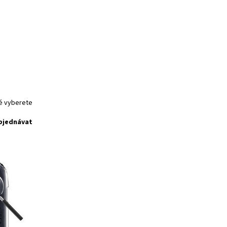
ré vyberete
bjednávat