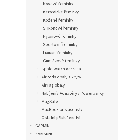
p
Kovové řemínky
a
Keramické řemínky
n
Kožené řemínky
e
Silikonové řemínky
l
Nylonové řemínky
Sportovní řemínky
Luxusní řemínky
Gumičkové řemínky
Apple Watch ochrana
AirPods obaly a kryty
AirTag obaly
Nabíjení / Adaptéry / Powerbanky
MagSafe
MacBook příslušenství
Ostatní příslušenství
GARMIN
SAMSUNG