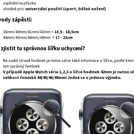
zapínání na přezku
vhodné pro:
univerzální použití (sport, běžné nošení)
ody zápěstí:
38mm/40mm/41mm/42mm =
13,5 - 18,5cm
44mm/45mm/46mm/49mm =
17 - 22cm
 zjistit tu správnou šířku uchycení?
Na zadní straně hodinek je mimo série také informace o šířce, podle kte
ten správný řemínek
V případě
Apple Watch série 1,2,3
o šířce hodinek
42mm
je nutno o
velikost řemínků
44/45/46/49mm
! Jedná se o jedinou výjimku.