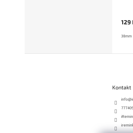
129 
38mm
Z
á
p
a
t
Kontakt
í
info
@
77740
iRemin
iremin