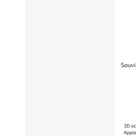
Souvi
3D oc
Appl