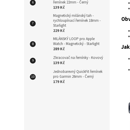
řemínek 22mm - Černý
139 Kč
Magnetický milánský tah -
Obv
rychloupínací řemínek 18mm -
Starlight
229 Kč
MILÁNSKÝ LOOP pro Apple
Watch - Magnetický - Starlight
Jak
289 Kč
Zkracovač na řemínky - Kovový
139 Kč
Jednobarevný QuickFit řemínek
pro Garmin 26mm - Černý
179 Kč