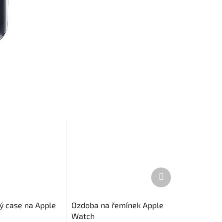
Další
produkt
vý case na Apple
Ozdoba na řemínek Apple
Watch