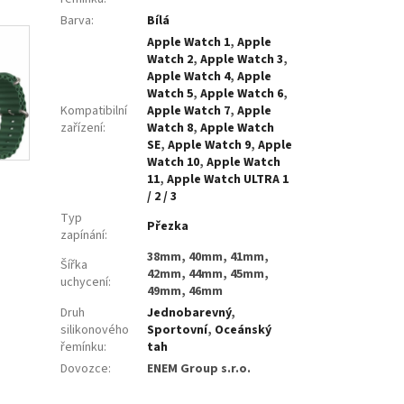
Barva
:
Bílá
Apple Watch 1
,
Apple
Watch 2
,
Apple Watch 3
,
Apple Watch 4
,
Apple
Watch 5
,
Apple Watch 6
,
Kompatibilní
Apple Watch 7
,
Apple
zařízení
:
Watch 8
,
Apple Watch
SE
,
Apple Watch 9
,
Apple
Watch 10
,
Apple Watch
11
,
Apple Watch ULTRA 1
/ 2 / 3
Typ
Přezka
zapínání
:
38mm, 40mm, 41mm,
Šířka
42mm, 44mm, 45mm,
uchycení
:
49mm, 46mm
Druh
Jednobarevný
,
silikonového
Sportovní
,
Oceánský
řemínku
:
tah
Dovozce
:
ENEM Group s.r.o.