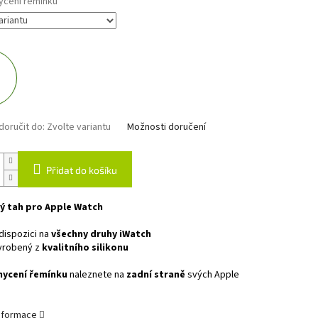
ycení řemínku
oručit do:
Zvolte variantu
Možnosti doručení
Přidat do košíku
ý tah pro Apple Watch
dispozici na
všechny druhy iWatch
yrobený z
kvalitního silikonu
hycení řemínku
naleznete na
zadní straně
svých Apple
informace