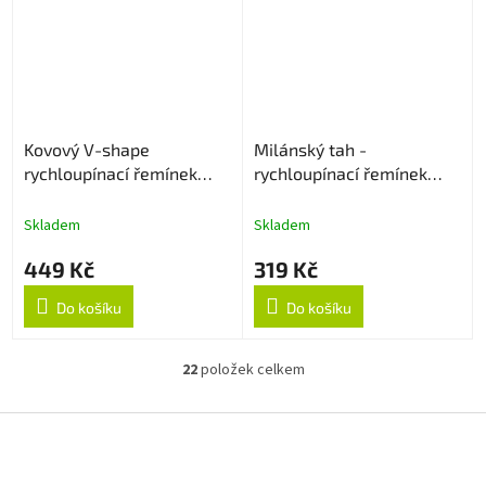
Kovový V-shape
Milánský tah -
rychloupínací řemínek
rychloupínací řemínek
20mm - Černý
20mm - Zlatý
Skladem
Skladem
449 Kč
319 Kč
Do košíku
Do košíku
22
položek celkem
O
v
l
Z
á
á
d
p
a