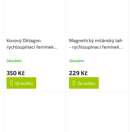
Kovový Oktagon
Magnetický milánský tah
rychloupínací řemínek
- rychloupínací řemínek
20mm - Zlatý
20mm - Modrý
Skladem
Skladem
350 Kč
229 Kč
Do košíku
Do košíku