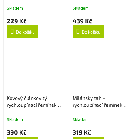
20mm - Zlatý
20mm - Stříbrný
Skladem
Skladem
229 Kč
439 Kč
Do košíku
Do košíku
Kovový článkovitý
Milánský tah -
rychloupínací řemínek
rychloupínací řemínek
20mm - Stříbrná/Rose
20mm - Stříbrný
Gold
Skladem
Skladem
390 Kč
319 Kč