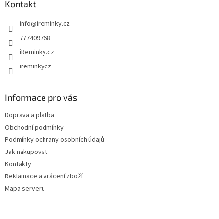
a
Kontakt
c
t
í
info
@
ireminky.cz
í
p
r
777409768
v
iReminky.cz
k
y
ireminkycz
v
ý
p
Informace pro vás
i
s
Doprava a platba
u
Obchodní podmínky
Podmínky ochrany osobních údajů
Jak nakupovat
Kontakty
Reklamace a vrácení zboží
Mapa serveru