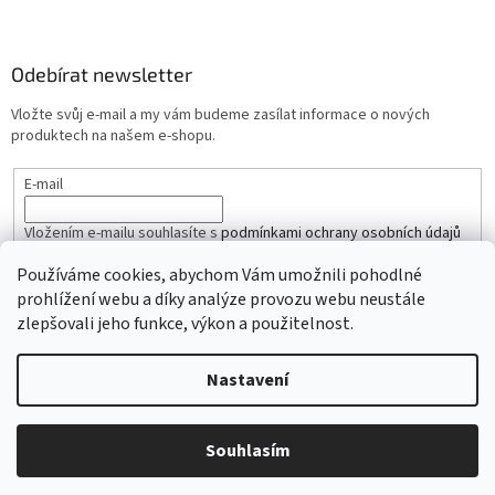
Odebírat newsletter
Vložte svůj e-mail a my vám budeme zasílat informace o nových
produktech na našem e-shopu.
E-mail
Vložením e-mailu souhlasíte s
podmínkami ochrany osobních údajů
Používáme cookies, abychom Vám umožnili pohodlné
PŘIHLÁSIT SE
prohlížení webu a díky analýze provozu webu neustále
zlepšovali jeho funkce, výkon a použitelnost.
Nastavení
Vytvořil Shoptet
Copyright 2026
iŘemínky.cz
. Všechna práva vyhrazena.
Souhlasím