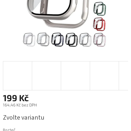
199 Kč
164,46 Kč bez DPH
Měrná
Zvolte variantu
cena:
Rozteč