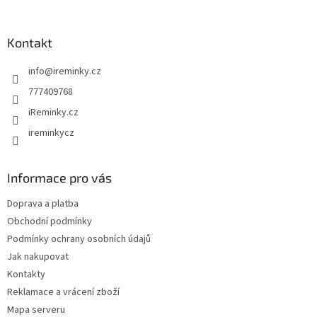
á
p
a
Kontakt
t
info
@
ireminky.cz
í
777409768
iReminky.cz
ireminkycz
Informace pro vás
Doprava a platba
Obchodní podmínky
Podmínky ochrany osobních údajů
Jak nakupovat
Kontakty
Reklamace a vrácení zboží
Mapa serveru