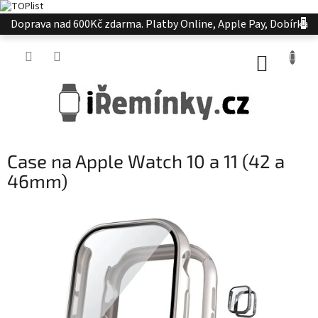
Přejít
Doprava nad 600Kč zdarma. Platby Online, Apple Pay, Dobírka
na
obsah
NÁKUP
KOŠÍK
Case na Apple Watch 10 a 11 (42 a
46mm)