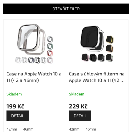
e
n
OTEVŘÍT FILTR
í
p
V
r
ý
o
p
d
i
u
s
k
p
t
r
ů
o
Case na Apple Watch 10 a
Case s úhlovým filterm na
d
11 (42 a 46mm)
Apple Watch 10 a 11 (42 a
u
46mm)
k
t
Skladem
Skladem
ů
199 Kč
229 Kč
DETAIL
DETAIL
42mm
46mm
42mm
46mm