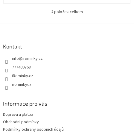
2
položek celkem
O
v
l
Z
á
á
d
p
a
a
Kontakt
c
t
í
info
@
ireminky.cz
í
p
r
777409768
v
iReminky.cz
k
y
ireminkycz
v
ý
p
Informace pro vás
i
s
Doprava a platba
u
Obchodní podmínky
Podmínky ochrany osobních údajů