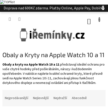
Přejít
Doprava nad 600Kč zdarma. Platby Online, Apple Pay, Dobírka
na
obsah
NÁKUP
KOŠÍK
Obaly a Kryty na Apple Watch 10 a 11
Obaly a kryty na Apple Watch 10 a 11
představují ideální ochranu pro
vaše chytré hodinky před poškrábáním, nárazy i každodenním
opotřebením. V nabídce najdete kvalitní ochranné kryty, které přesně
sedí na Apple Watch Series 10 i 11, zachovávají plnou funkčnost
dotykového displeje a neomezují ovládání ani přístup k tlačítkům.
Ř
a
Nejprodávanější
Nejlevnější
Nejdražší
Abecedně
z