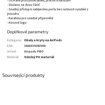
- Ochrana proti poškrábání, prachu a nárazům
- Složeno se dvou částí
- Snadný přístup k nabíjecímu portu bez nutnosti vyndání z
pouzdra
- Karabina pro snadné připevnění
- Kovové logo
Doplňkové parametry
Kategorie
:
Obaly a kryty na AirPods
EAN
:
3666339283568
Určení
:
Airpods PRO
Materiál
:
Odolný PU materiál
Související produkty