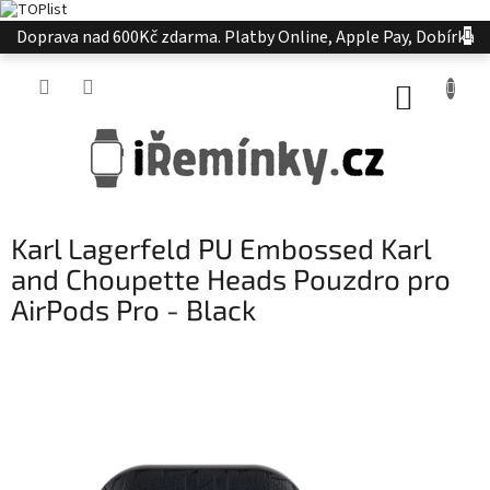
Přejít
Doprava nad 600Kč zdarma. Platby Online, Apple Pay, Dobírka
na
obsah
NÁKUP
KOŠÍK
Karl Lagerfeld PU Embossed Karl
and Choupette Heads Pouzdro pro
AirPods Pro - Black