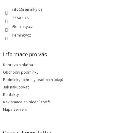
t
info
@
ireminky.cz
í
777409768
iReminky.cz
ireminkycz
Informace pro vás
Doprava a platba
Obchodní podmínky
Podmínky ochrany osobních údajů
Jak nakupovat
Kontakty
Reklamace a vrácení zboží
Mapa serveru
Odebírat newsletter