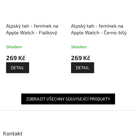
Alpský tah - řemínek na
Alpský tah - řemínek na
Apple Watch - Fialkový
Apple Watch - Černo-bílý
Skladem
Skladem
269 Kč
269 Kč
DETAIL
DETAIL
ZOBRAZIT VŠECHNY SOUVISEJÍCÍ PRODUKTY
Z
á
p
a
Kontakt