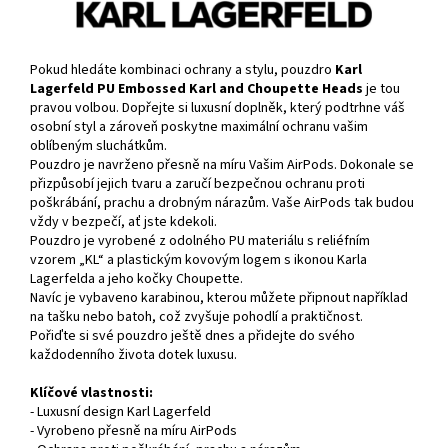
Pokud hledáte kombinaci ochrany a stylu, pouzdro
Karl
Lagerfeld PU Embossed Karl and Choupette Heads
je tou
pravou volbou. Dopřejte si luxusní doplněk, který podtrhne váš
osobní styl a zároveň poskytne maximální ochranu vašim
oblíbeným sluchátkům.
Pouzdro je navrženo přesně na míru Vašim AirPods. Dokonale se
přizpůsobí jejich tvaru a zaručí bezpečnou ochranu proti
poškrábání, prachu a drobným nárazům. Vaše AirPods tak budou
vždy v bezpečí, ať jste kdekoli.
Pouzdro je vyrobené z odolného PU materiálu s reliéfním
vzorem „KL“ a plastickým kovovým logem s ikonou Karla
Lagerfelda a jeho kočky Choupette.
Navíc je vybaveno karabinou, kterou můžete připnout například
na tašku nebo batoh, což zvyšuje pohodlí a praktičnost.
Pořiďte si své pouzdro ještě dnes a přidejte do svého
každodenního života dotek luxusu.
Klíčové vlastnosti:
- Luxusní design Karl Lagerfeld
- Vyrobeno přesně na míru AirPods