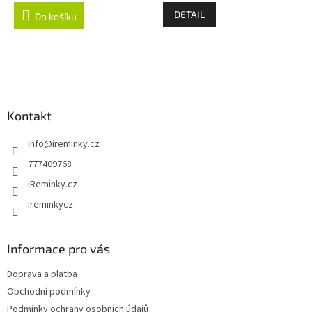
DETAIL
Do košíku
Z
á
p
a
Kontakt
t
info
@
ireminky.cz
í
777409768
iReminky.cz
ireminkycz
Informace pro vás
Doprava a platba
Obchodní podmínky
Podmínky ochrany osobních údajů