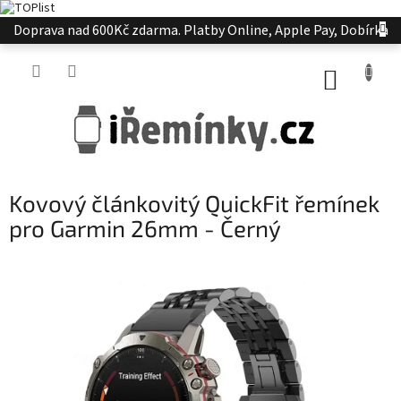
Přejít
Doprava nad 600Kč zdarma. Platby Online, Apple Pay, Dobírka
na
obsah
NÁKUP
KOŠÍK
Kovový článkovitý QuickFit řemínek
pro Garmin 26mm - Černý