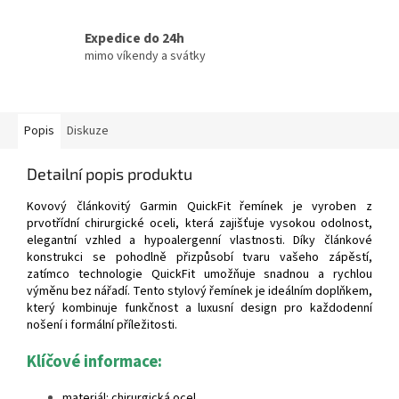
Expedice do 24h
mimo víkendy a svátky
Popis
Diskuze
Detailní popis produktu
Kovový článkovitý Garmin QuickFit řemínek je vyroben z
prvotřídní chirurgické oceli, která zajišťuje vysokou odolnost,
elegantní vzhled a hypoalergenní vlastnosti. Díky článkové
konstrukci se pohodlně přizpůsobí tvaru vašeho zápěstí,
zatímco technologie QuickFit umožňuje snadnou a rychlou
výměnu bez nářadí. Tento stylový řemínek je ideálním doplňkem,
který kombinuje funkčnost a luxusní design pro každodenní
nošení i formální příležitosti.
Klíčové informace:
materiál: chirurgická ocel