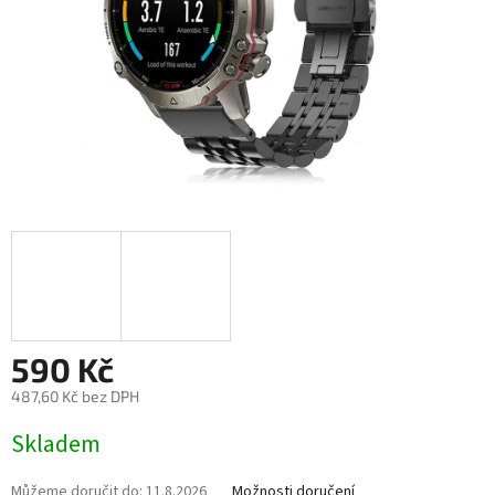
590 Kč
487,60 Kč bez DPH
Měrná
Skladem
cena:
Můžeme doručit do:
11.8.2026
Možnosti doručení