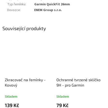
Typ řemínku
:
Garmin QuickFit 26mm
Dovozce
:
ENEM Group s.r.o.
Související produkty
Zkracovač na řemínky -
Ochranné tvrzené sklíčko
Kovový
9H - pro Garmin
Skladem
Skladem
139 Kč
79 Kč