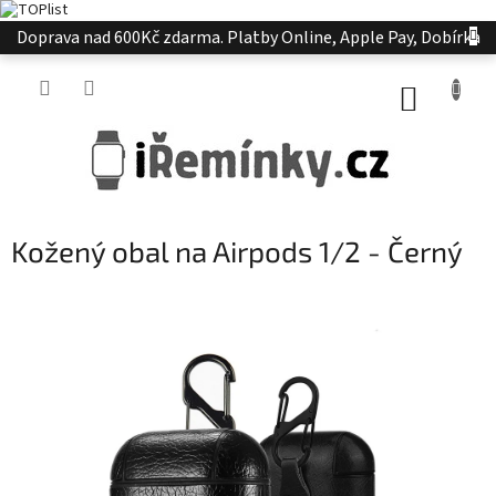
Přejít
Doprava nad 600Kč zdarma. Platby Online, Apple Pay, Dobírka
na
obsah
NÁKUP
KOŠÍK
Kožený obal na Airpods 1/2 - Černý