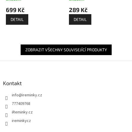
699 Kč
289 Kč
DETAIL
DETAIL
ZOBRAZIT VŠECHNY SOUVISEJÍCÍ PRODUKTY
Z
á
p
a
Kontakt
t
info
@
ireminky.cz
í
777409768
iReminky.cz
ireminkycz