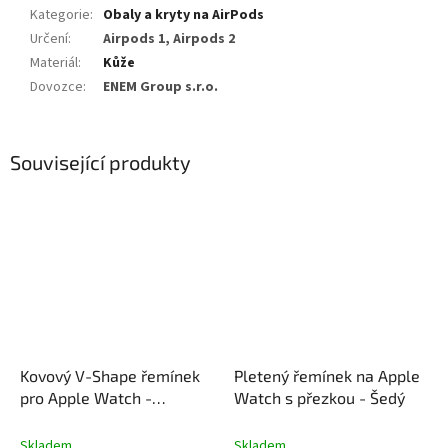
Kategorie
:
Obaly a kryty na AirPods
Určení
:
Airpods 1, Airpods 2
Materiál
:
Kůže
Dovozce
:
ENEM Group s.r.o.
Související produkty
Kovový V-Shape řemínek
Pletený řemínek na Apple
pro Apple Watch -
Watch s přezkou - Šedý
Titanový
Skladem
Skladem