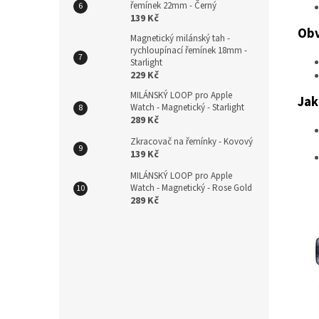
řemínek 22mm - Černý
139 Kč
Obv
Magnetický milánský tah -
rychloupínací řemínek 18mm -
Starlight
229 Kč
MILÁNSKÝ LOOP pro Apple
Jak
Watch - Magnetický - Starlight
289 Kč
Zkracovač na řemínky - Kovový
139 Kč
MILÁNSKÝ LOOP pro Apple
Watch - Magnetický - Rose Gold
289 Kč