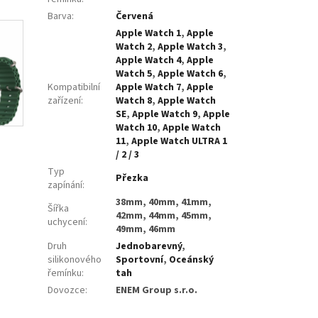
Barva
:
Červená
Apple Watch 1
,
Apple
Watch 2
,
Apple Watch 3
,
Apple Watch 4
,
Apple
Watch 5
,
Apple Watch 6
,
Kompatibilní
Apple Watch 7
,
Apple
zařízení
:
Watch 8
,
Apple Watch
SE
,
Apple Watch 9
,
Apple
Watch 10
,
Apple Watch
11
,
Apple Watch ULTRA 1
/ 2 / 3
Typ
Přezka
zapínání
:
38mm, 40mm, 41mm,
Šířka
42mm, 44mm, 45mm,
uchycení
:
49mm, 46mm
Druh
Jednobarevný
,
silikonového
Sportovní
,
Oceánský
řemínku
:
tah
Dovozce
:
ENEM Group s.r.o.