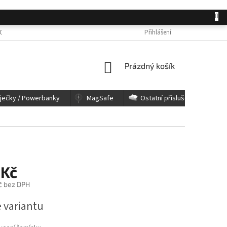
OSOBNÍCH ÚDAJŮ
JAK NAKUPOVAT
KONTAKTY
Přihlášení
REKLAMACE A 
NÁKUPNÍ
Prázdný košík
KOŠÍK
íječky / Powerbanky
MagSafe
Ostatní příslušenství
 Kč
č bez DPH
e variantu