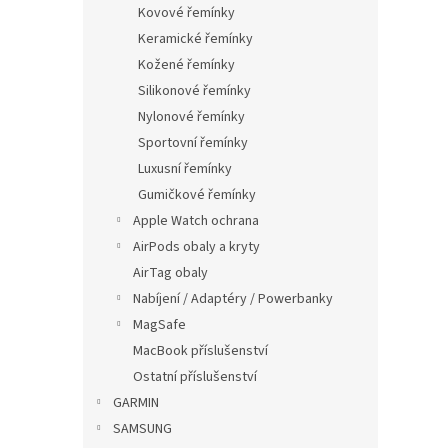
p
Kovové řemínky
a
Keramické řemínky
n
Kožené řemínky
e
Silikonové řemínky
l
Nylonové řemínky
Sportovní řemínky
Luxusní řemínky
Gumičkové řemínky
Apple Watch ochrana
AirPods obaly a kryty
AirTag obaly
Nabíjení / Adaptéry / Powerbanky
MagSafe
MacBook příslušenství
Ostatní příslušenství
GARMIN
SAMSUNG