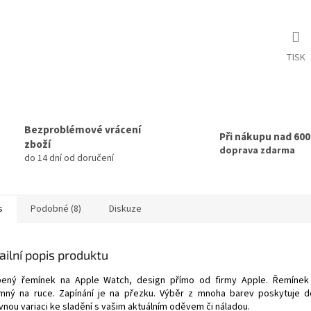
TISK
Bezproblémové vrácení
Při nákupu nad 60
zboží
doprava zdarma
do 14 dní od doručení
s
Podobné (8)
Diskuze
ailní popis produktu
bený řemínek na Apple Watch, design přímo od firmy Apple. Řemínek 
emný na ruce. Zapínání je na přezku. Výběr z mnoha barev poskytuje 
vnou variaci ke sladění s vašim aktuálním oděvem či náladou.