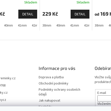
Skladem
Skladem
Apple Watch
Kč
229 Kč
169 
od
DETAIL
DETAIL
40mm
41mm
42mm (Apple Watch 1,2,3)
38mm
40mm
41mm
42mm (Apple Watch 10 a
42mm (Apple Watch
38mm
4
Informace pro vás
Odebíra
Doprava a platba
Vložte svů
ireminky.cz
produktech
Obchodní podmínky
9768
Podmínky ochrany osobních
ky.cz
E-mail
údajů
kycz
Jak nakupovat
Vložením
Kontakty
údajů