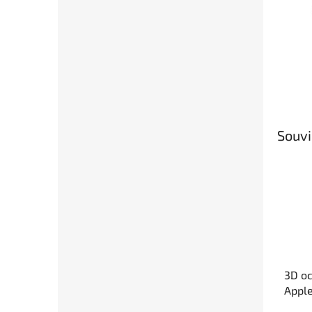
Souvi
3D oc
Appl