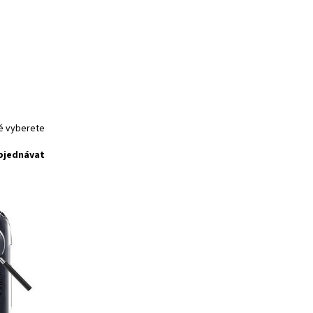
ré vyberete
bjednávat