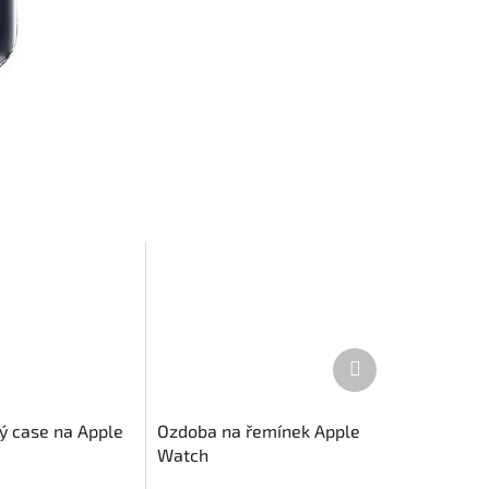
Další
produkt
vý case na Apple
Ozdoba na řemínek Apple
Watch