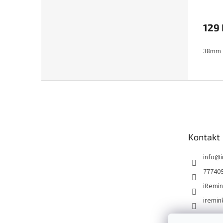
129 
38mm
Z
á
p
a
t
Kontakt
í
info
@
77740
iRemin
iremin