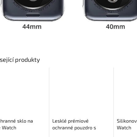
sející produkty
hranné sklo na
Lesklé prémiové
Silikono
e Watch
ochranné pouzdro s
Watch
tvrzeným sklem pro