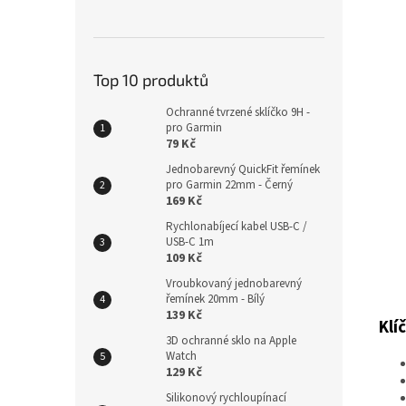
Top 10 produktů
Ochranné tvrzené sklíčko 9H -
pro Garmin
79 Kč
Jednobarevný QuickFit řemínek
pro Garmin 22mm - Černý
169 Kč
Rychlonabíjecí kabel USB-C /
USB-C 1m
109 Kč
Vroubkovaný jednobarevný
řemínek 20mm - Bílý
139 Kč
Klí
3D ochranné sklo na Apple
Watch
129 Kč
Silikonový rychloupínací