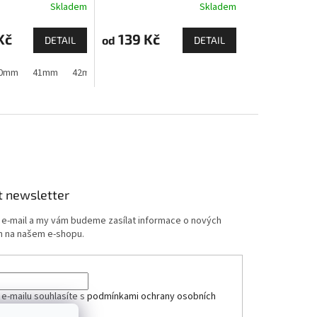
Skladem
Skladem
Kč
139 Kč
od
DETAIL
DETAIL
 11)
 1,2,3)
0mm
44mm
41mm
44mm
45mm
42mm (Apple Watch 1,2,3)
45mm
46mm
49mm
44mm
45mm
t newsletter
j e-mail a my vám budeme zasílat informace o nových
 na našem e-shopu.
 e-mailu souhlasíte s
podmínkami ochrany osobních