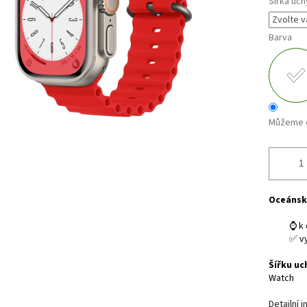
Šířka uch
Barva
Můžeme d
Oceánsk
⌚ k 
✅ v
Šířku uc
Watch
Detailní 