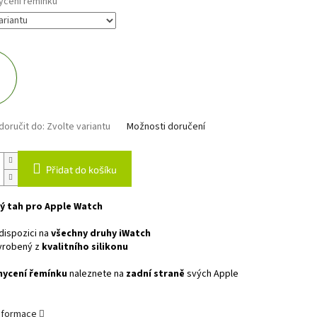
ycení řemínku
oručit do:
Zvolte variantu
Možnosti doručení
Přidat do košíku
ý tah pro Apple Watch
dispozici na
všechny druhy iWatch
yrobený z
kvalitního silikonu
hycení řemínku
naleznete na
zadní straně
svých Apple
informace