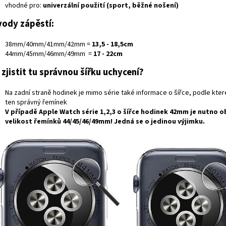
vhodné pro:
univerzální použití (sport, běžné nošení)
ody zápěstí:
38mm/40mm/41mm/42mm =
13,5 - 18,5cm
44mm/45mm/46mm/49mm =
17 - 22cm
 zjistit tu správnou šířku uchycení?
Na zadní straně hodinek je mimo série také informace o šířce, podle kte
ten správný řemínek
V případě
Apple Watch série 1,2,3
o šířce hodinek
42mm
je nutno o
velikost řemínků
44/45/46/49mm
! Jedná se o jedinou výjimku.