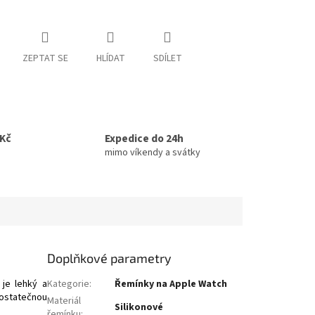
ZEPTAT SE
HLÍDAT
SDÍLET
0Kč
Expedice do 24h
mimo víkendy a svátky
Doplňkové parametry
je lehký a
Kategorie
:
Řemínky na Apple Watch
dostatečnou
Materiál
Silikonové
řemínku
: