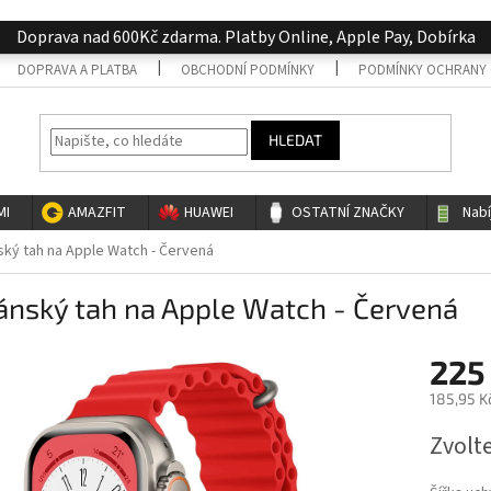
Doprava nad 600Kč zdarma. Platby Online, Apple Pay, Dobírka
DOPRAVA A PLATBA
OBCHODNÍ PODMÍNKY
PODMÍNKY OCHRANY 
HLEDAT
MI
AMAZFIT
HUAWEI
OSTATNÍ ZNAČKY
Nab
ký tah na Apple Watch - Červená
ánský tah na Apple Watch - Červená
225
185,95 K
Měrná
Zvolt
cena: