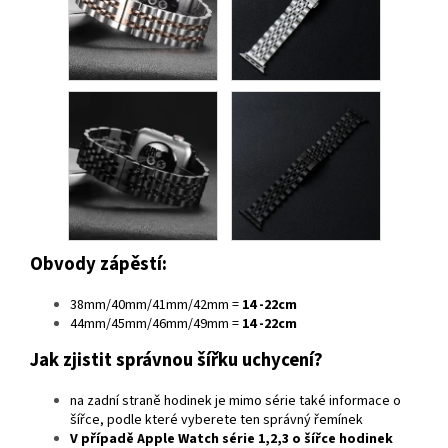
Obvody zápěstí:
38mm/40mm/41mm/42mm =
14 -22cm
44mm/45mm/46mm/49mm =
14 -22cm
Jak zjistit správnou šířku uchycení?
na zadní straně hodinek je mimo série také informace o
šířce, podle které vyberete ten správný řemínek
V případě
Apple Watch série 1,2,3
o šířce hodinek