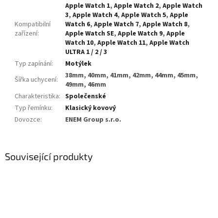
Apple Watch 1
,
Apple Watch 2
,
Apple Watch
3
,
Apple Watch 4
,
Apple Watch 5
,
Apple
Kompatibilní
Watch 6
,
Apple Watch 7
,
Apple Watch 8
,
zařízení
:
Apple Watch SE
,
Apple Watch 9
,
Apple
Watch 10
,
Apple Watch 11
,
Apple Watch
ULTRA 1 / 2 / 3
Typ zapínání
:
Motýlek
38mm, 40mm, 41mm, 42mm, 44mm, 45mm,
Šířka uchycení
:
49mm, 46mm
Charakteristika
:
Společenské
Typ řemínku
:
Klasický kovový
Dovozce
:
ENEM Group s.r.o.
Související produkty