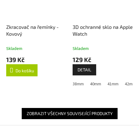
Zkracovač na řemínky -
3D ochranné sklo na Apple
Kovový
Watch
Skladem
Skladem
139 Kč
129 Kč
DETAIL
Do košíku
38mm
40mm
41mm
42mm (A
ZOBRAZIT VŠECHNY SOUVISEJÍCÍ PRODUKTY
Z
á