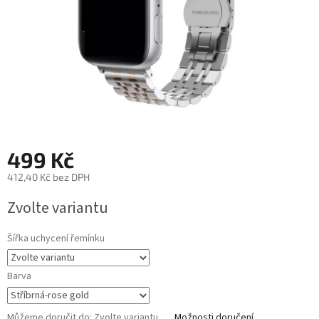
499 Kč
412,40 Kč bez DPH
Měrná
Zvolte variantu
cena:
Šířka uchycení řemínku
Barva
Můžeme doručit do:
Zvolte variantu
Možnosti doručení