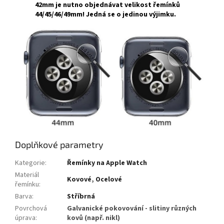
42mm
je nutno objednávat velikost řemínků
44/45/46/49mm
! Jedná se o jedinou výjimku.
Doplňkové parametry
Kategorie
:
Řemínky na Apple Watch
Materiál
Kovové
,
Ocelové
řemínku
:
Barva
:
Stříbrná
Povrchová
Galvanické pokovování - slitiny různých
úprava
:
kovů (např. nikl)