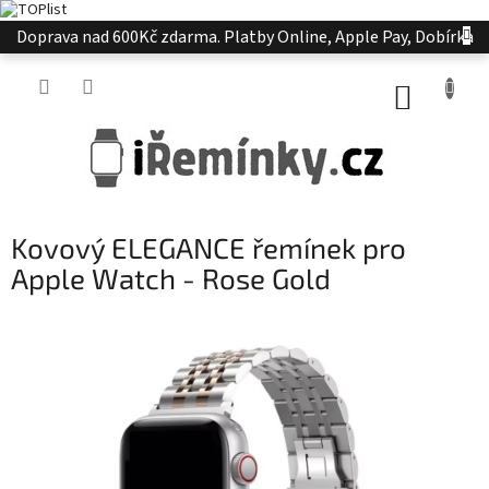
Přejít
Doprava nad 600Kč zdarma. Platby Online, Apple Pay, Dobírka
na
obsah
NÁKUP
KOŠÍK
Kovový ELEGANCE řemínek pro
Apple Watch - Rose Gold