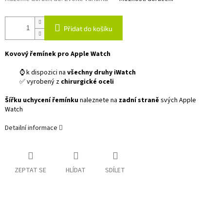
Přidat do košíku
Kovový řemínek pro Apple Watch
⌚ k dispozici na
všechny druhy iWatch
✅ vyrobený z
chirurgické oceli
Šířku uchycení řemínku
naleznete na
zadní straně
svých Apple
Watch
Detailní informace
ZEPTAT SE
HLÍDAT
SDÍLET