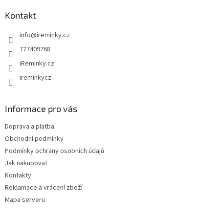
p
a
Kontakt
t
info
@
ireminky.cz
í
777409768
iReminky.cz
ireminkycz
Informace pro vás
Doprava a platba
Obchodní podmínky
Podmínky ochrany osobních údajů
Jak nakupovat
Kontakty
Reklamace a vrácení zboží
Mapa serveru