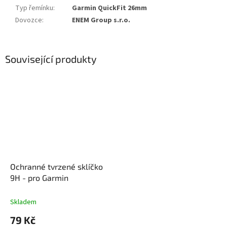
Typ řemínku
:
Garmin QuickFit 26mm
Dovozce
:
ENEM Group s.r.o.
Související produkty
Ochranné tvrzené sklíčko
9H - pro Garmin
Skladem
79 Kč