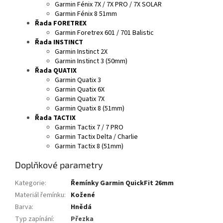
Garmin Fénix 7X / 7X PRO / 7X SOLAR
Garmin Fénix 8 51mm
Řada FORETREX
Garmin Foretrex 601 / 701 Balistic
Řada INSTINCT
Garmin Instinct 2X
Garmin Instinct 3 (50mm)
Řada QUATIX
Garmin Quatix 3
Garmin Quatix 6X
Garmin Quatix 7X
Garmin Quatix 8 (51mm)
Řada TACTIX
Garmin Tactix 7 / 7 PRO
Garmin Tactix Delta / Charlie
Garmin Tactix 8 (51mm)
Doplňkové parametry
Kategorie
:
Řemínky Garmin QuickFit 26mm
Materiál řemínku
:
Kožené
Barva
:
Hnědá
Typ zapínání
:
Přezka