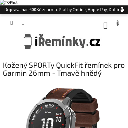
Přejít
Doprava nad 600Kč zdarma. Platby Online, Apple Pay, Dobírka
na
obsah
NÁKUP
KOŠÍK
Kožený SPORTy QuickFit řemínek pro
Garmin 26mm - Tmavě hnědý