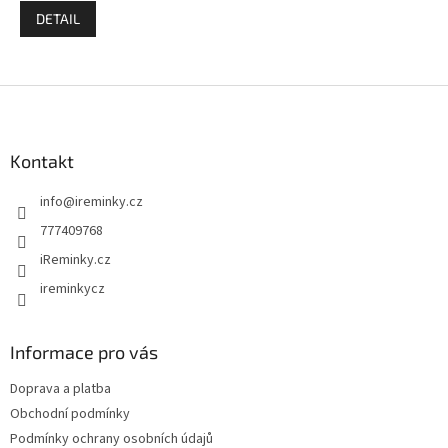
DETAIL
Z
á
p
a
Kontakt
t
info
@
ireminky.cz
í
777409768
iReminky.cz
ireminkycz
Informace pro vás
Doprava a platba
Obchodní podmínky
Podmínky ochrany osobních údajů