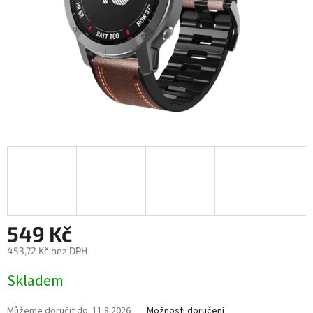
549 Kč
453,72 Kč bez DPH
Měrná
Skladem
cena:
Můžeme doručit do:
11.8.2026
Možnosti doručení