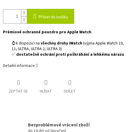
Přidat do košíku
Prémiové ochranné pouzdro pro Apple Watch
⌚ k dispozici na
všechny druhy iWatch
(výjma Apple Watch 10,
11, ULTRA, ULTRA 2, ULTRA 3)
✅
dostatečně ochrání proti poškrábání a lehkému nárazu
Detailní informace
ZEPTAT SE
HLÍDAT
SDÍLET
Bezproblémové vrácení zboží
do 14 dní od doručení