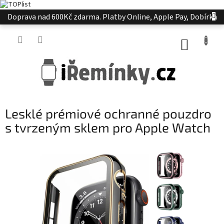
Přejít
Doprava nad 600Kč zdarma. Platby Online, Apple Pay, Dobírka
na
obsah
NÁKUP
KOŠÍK
Lesklé prémiové ochranné pouzdro
s tvrzeným sklem pro Apple Watch