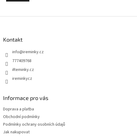
Z
á
p
a
Kontakt
t
info
@
ireminky.cz
í
777409768
iReminky.cz
ireminkycz
Informace pro vás
Doprava a platba
Obchodní podmínky
Podmínky ochrany osobních údajů
Jak nakupovat