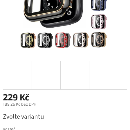
229 Kč
189,26 Kč bez DPH
Měrná
Zvolte variantu
cena:
Rozteč