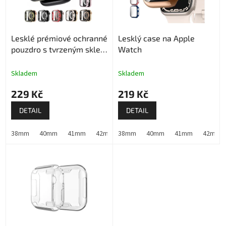
p
r
o
Lesklé prémiové ochranné
Lesklý case na Apple
d
pouzdro s tvrzeným sklem
Watch
u
pro Apple Watch
k
t
Skladem
Skladem
ů
229 Kč
219 Kč
DETAIL
DETAIL
38mm
40mm
41mm
42mm (Apple Watch 1,2,3)
38mm
40mm
41mm
44mm
42mm (A
45m