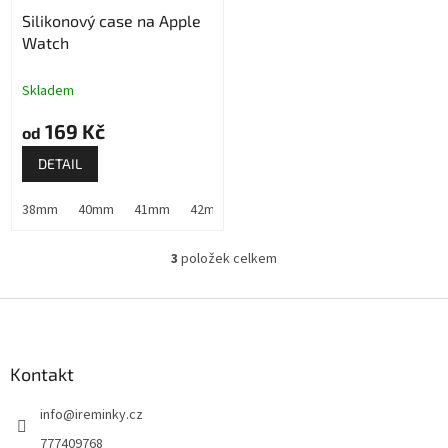
Silikonový case na Apple
Watch
Skladem
169 Kč
od
DETAIL
38mm
40mm
41mm
42mm (Apple Watch 1,2,3)
44mm
45m
3
položek celkem
O
v
l
Z
á
á
d
p
a
a
Kontakt
c
t
í
info
@
ireminky.cz
í
p
r
777409768