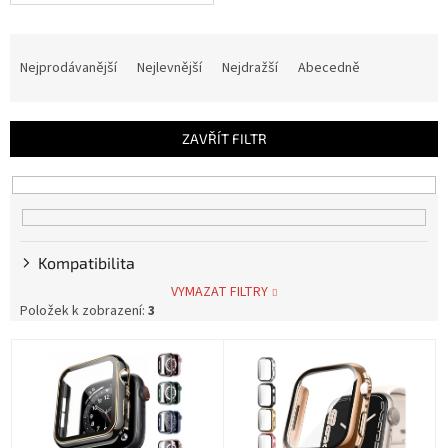
Ř
a
Nejprodávanější
Nejlevnější
Nejdražší
Abecedně
z
e
n
ZAVŘÍT FILTR
í
p
r
o
d
u
Kompatibilita
k
VYMAZAT FILTRY
t
Položek k zobrazení:
3
ů
V
ý
p
i
s