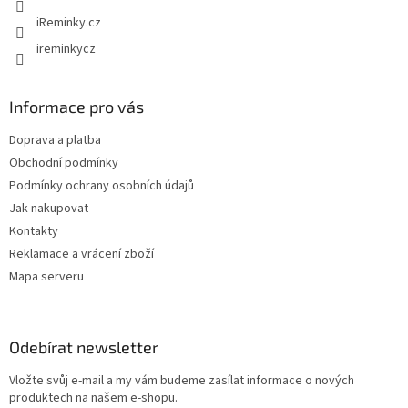
v
iReminky.cz
k
y
ireminkycz
v
ý
p
Informace pro vás
i
s
Doprava a platba
u
Obchodní podmínky
Podmínky ochrany osobních údajů
Jak nakupovat
Kontakty
Reklamace a vrácení zboží
Mapa serveru
Odebírat newsletter
Vložte svůj e-mail a my vám budeme zasílat informace o nových
produktech na našem e-shopu.