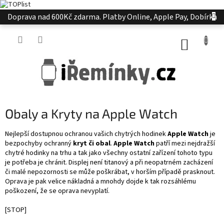
Přejít
Doprava nad 600Kč zdarma. Platby Online, Apple Pay, Dobírka
na
obsah
NÁKUP
KOŠÍK
Obaly a Kryty na Apple Watch
Nejlepší dostupnou ochranou vašich chytrých hodinek
Apple Watch
je
bezpochyby ochranný
kryt či obal
.
Apple Watch
patří mezi nejdražší
chytré hodinky na trhu a tak jako všechny ostatní zařízení tohoto typu
je potřeba je chránit. Displej není titanový a při neopatrném zacházení
či malé nepozornosti se může poškrábat, v horším případě prasknout.
Oprava je pak velice nákladná a mnohdy dojde k tak rozsáhlému
poškození, že se oprava nevyplatí.
[STOP]