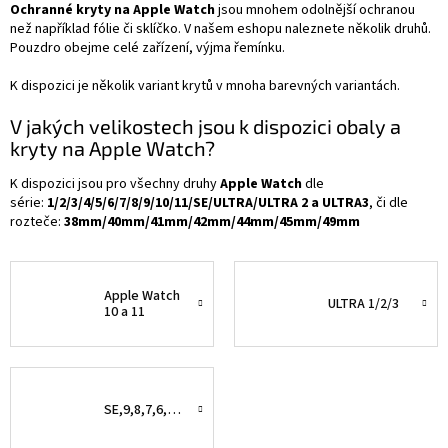
Ochranné kryty na Apple Watch
jsou mnohem odolnější ochranou
než například fólie či sklíčko. V našem eshopu naleznete několik druhů.
Pouzdro obejme celé zařízení, výjma řemínku.
K dispozici je několik variant krytů v mnoha barevných variantách.
V jakých velikostech jsou k dispozici obaly a
kryty na Apple Watch?
K dispozici jsou pro všechny druhy
Apple Watch
dle
série:
1/2/3/4/5/6/7/8/9/10/11/SE/ULTRA/ULTRA 2 a ULTRA3
, či dle
rozteče:
38mm/40mm/41mm/42mm/44mm/45mm/49mm
Apple Watch
ULTRA 1/2/3
10 a 11
SE,9,8,7,6,5,4,3,2,1