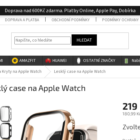
Doprava nad 600Kč zdarma. Platby Online, Apple Pay, Dobírka
DOPRAVA A PLATBA
OBCHODNÍ PODMÍNKY
PODMÍNKY OCHRANY 
HLEDAT
MI
AMAZFIT
HUAWEI
OSTATNÍ ZNAČKY
Nab
a Kryty na Apple Watch
Lesklý case na Apple Watch
lý case na Apple Watch
219
180,99 K
Měrná
Zvolt
cena: