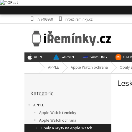
Přejít
na
obsah
777409768
info@ireminky.cz
APPLE
GARMIN
SAMSUNG
XIAO
Domů
APPLE
Apple Watch ochrana
Obaly 
P
Lesk
o
Přeskočit
s
Kategorie
kategorie
t
r
APPLE
a
Apple Watch řemínky
n
Apple Watch ochrana
n
í
Obaly a Kryty na Apple Watch