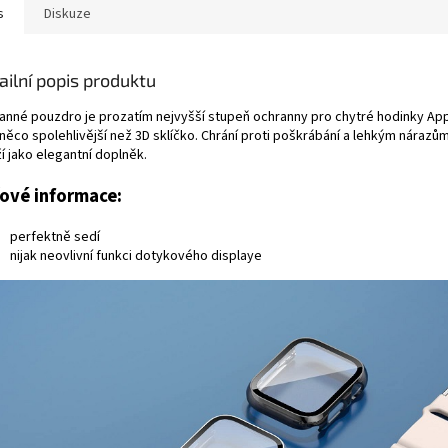
s
Diskuze
ailní popis produktu
anné pouzdro je prozatím nejvyšší stupeň ochranny pro chytré hodinky Ap
 něco spolehlivější než 3D sklíčko. Chrání proti poškrábání a lehkým nárazů
í jako elegantní doplněk.
čové informace:
perfektně sedí
nijak neovlivní funkci dotykového displaye