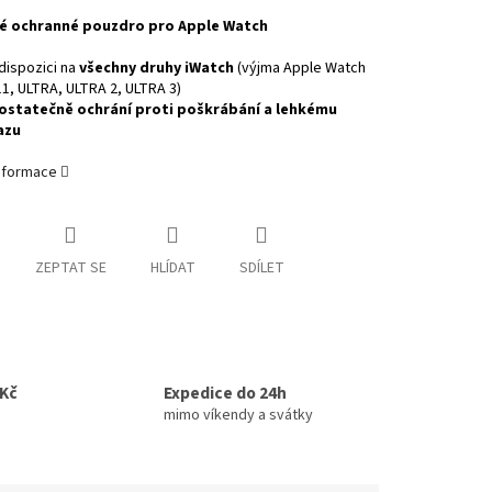
é ochranné pouzdro pro Apple Watch
dispozici na
všechny druhy iWatch
(výjma Apple Watch
11, ULTRA, ULTRA 2, ULTRA 3)
ostatečně ochrání proti poškrábání a lehkému
azu
informace
ZEPTAT SE
HLÍDAT
SDÍLET
0Kč
Expedice do 24h
mimo víkendy a svátky