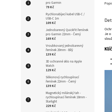
pro Garmin
Popi
79 Kč
Rychlonabíjecí kabel USB-C /
USB-C 1m
Det
109 Kč
Ochr
Jednobarevný QuickFit řemínek
Je o
pro Garmin 22mm - Černý
169 Kč
slouž
Vroubkovaný jednobarevný
Klí
řemínek 20mm - Bílý
139 Kč
3D ochranné sklo na Apple
Watch
129 Kč
Silikonový rychloupínací
řemínek 22mm - Černý
139 Kč
Magnetický milánský tah -
rychloupínací řemínek 18mm -
Starlight
229 Kč