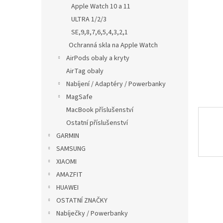
p
Apple Watch 10 a 11
a
ULTRA 1/2/3
n
SE,9,8,7,6,5,4,3,2,1
e
Ochranná skla na Apple Watch
l
AirPods obaly a kryty
AirTag obaly
Nabíjení / Adaptéry / Powerbanky
MagSafe
MacBook příslušenství
Ostatní příslušenství
GARMIN
SAMSUNG
XIAOMI
AMAZFIT
HUAWEI
OSTATNÍ ZNAČKY
Nabíječky / Powerbanky