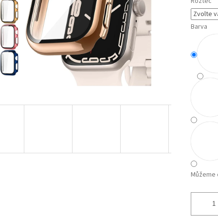
Rozteč
Barva
Můžeme d