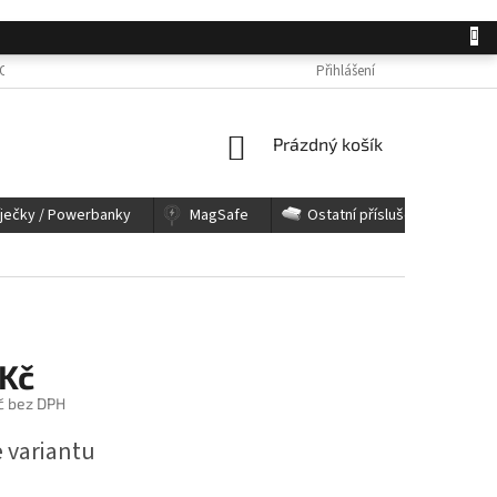
OSOBNÍCH ÚDAJŮ
JAK NAKUPOVAT
KONTAKTY
Přihlášení
REKLAMACE A 
NÁKUPNÍ
Prázdný košík
KOŠÍK
íječky / Powerbanky
MagSafe
Ostatní příslušenství
 Kč
č bez DPH
e variantu