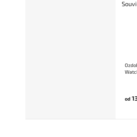
Souvi
Ozdo
Watc
13
od
Z
á
p