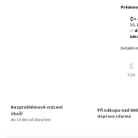
Prémiov
⌚ k 
10, 
✅
d
nár
Detailní 
TISK
Bezproblémové vrácení
Při nákupu nad 60
zboží
doprava zdarma
do 14 dní od doručení