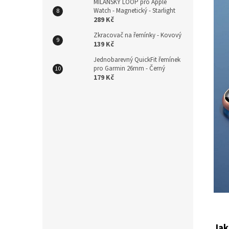
MILÁNSKÝ LOOP pro Apple
Watch - Magnetický - Starlight
289 Kč
Zkracovač na řemínky - Kovový
139 Kč
Jednobarevný QuickFit řemínek
pro Garmin 26mm - Černý
179 Kč
Jak