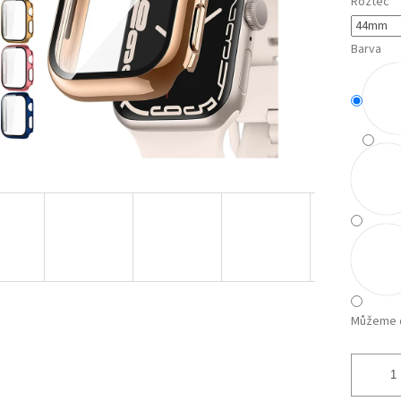
Rozteč
Barva
Můžeme d