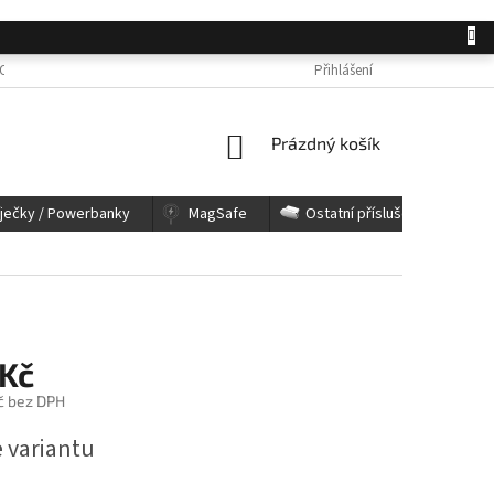
OSOBNÍCH ÚDAJŮ
JAK NAKUPOVAT
KONTAKTY
Přihlášení
REKLAMACE A 
NÁKUPNÍ
Prázdný košík
KOŠÍK
íječky / Powerbanky
MagSafe
Ostatní příslušenství
 Kč
č bez DPH
e variantu