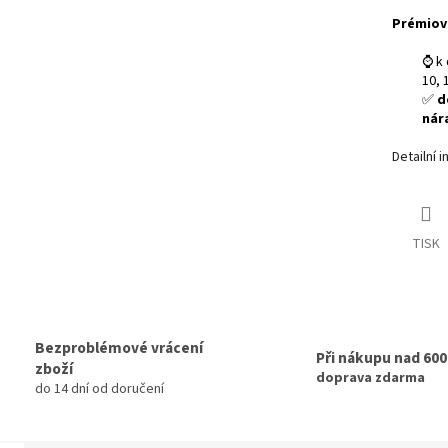
Prémiov
⌚ k 
10, 
✅
d
nár
Detailní 
TISK
Bezproblémové vrácení
Při nákupu nad 60
zboží
doprava zdarma
do 14 dní od doručení