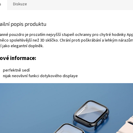
s
Diskuze
ailní popis produktu
anné pouzdro je prozatím nejvyšší stupeň ochranny pro chytré hodinky Ap
 něco spolehlivější než 3D sklíčko. Chrání proti poškrábání a lehkým nárazů
í jako elegantní doplněk.
čové informace:
perfektně sedí
nijak neovlivní funkci dotykového displaye