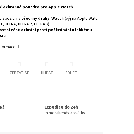
é ochranné pouzdro pro Apple Watch
dispozici na
všechny druhy iWatch
(výjma Apple Watch
11, ULTRA, ULTRA 2, ULTRA 3)
ostatečně ochrání proti poškrábání a lehkému
azu
informace
ZEPTAT SE
HLÍDAT
SDÍLET
0Kč
Expedice do 24h
mimo víkendy a svátky