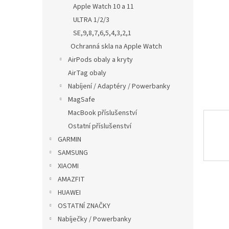
p
Apple Watch 10 a 11
a
ULTRA 1/2/3
n
SE,9,8,7,6,5,4,3,2,1
e
Ochranná skla na Apple Watch
l
AirPods obaly a kryty
AirTag obaly
Nabíjení / Adaptéry / Powerbanky
MagSafe
MacBook příslušenství
Ostatní příslušenství
GARMIN
SAMSUNG
XIAOMI
AMAZFIT
HUAWEI
OSTATNÍ ZNAČKY
Nabíječky / Powerbanky