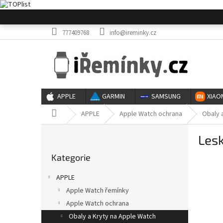
Přejít
na
obsah
777409768
info@ireminky.cz
APPLE
GARMIN
SAMSUNG
XIAO
Domů
APPLE
Apple Watch ochrana
Obaly 
P
Lesk
o
Přeskočit
s
Kategorie
kategorie
t
r
APPLE
a
Apple Watch řemínky
n
Apple Watch ochrana
n
í
Obaly a Kryty na Apple Watch