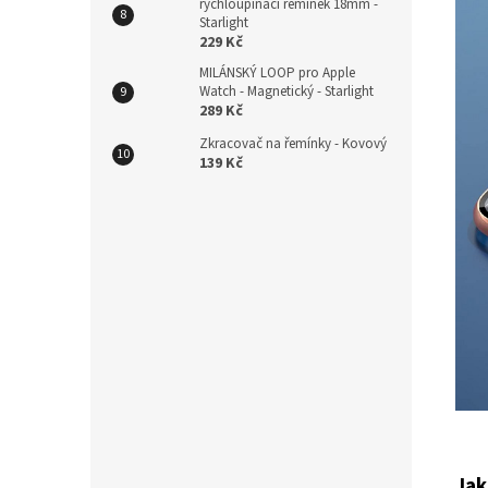
rychloupínací řemínek 18mm -
Starlight
229 Kč
MILÁNSKÝ LOOP pro Apple
Watch - Magnetický - Starlight
289 Kč
Zkracovač na řemínky - Kovový
139 Kč
Jak