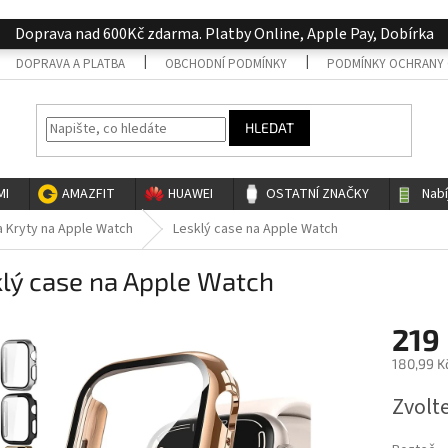
Doprava nad 600Kč zdarma. Platby Online, Apple Pay, Dobírka
DOPRAVA A PLATBA
OBCHODNÍ PODMÍNKY
PODMÍNKY OCHRANY 
HLEDAT
MI
AMAZFIT
HUAWEI
OSTATNÍ ZNAČKY
Nab
a Kryty na Apple Watch
Lesklý case na Apple Watch
lý case na Apple Watch
219
180,99 K
Měrná
Zvolt
cena: