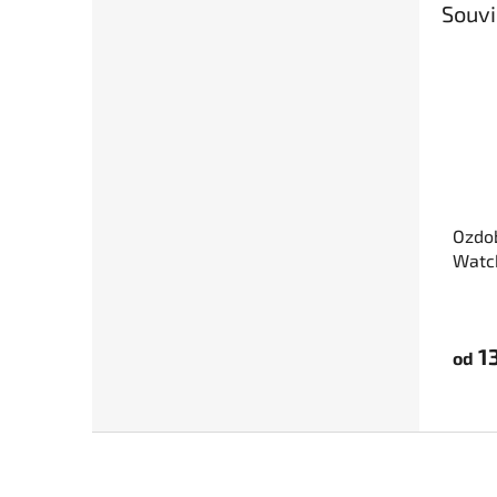
Souvi
Ozdo
Watc
13
od
Z
á
p