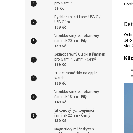
pro Garmin
Popi
79 Kč
Rychlonabíjecí kabel USB-C /
USB-C 1m
Det
109 Kč
Ochr
Vroubkovaný jednobarevný
Je o
řemínek 20mm - Bílý
139 Kč
slouž
Jednobarevný QuickFit řemínek
Klí
pro Garmin 22mm - Černý
169 Kč
3D ochranné sklo na Apple
Watch
129 Kč
Vroubkovaný jednobarevný
řemínek 18mm - Bílý
149 Kč
Silikonový rychloupínací
řemínek 22mm - Černý
139 Kč
Magnetický milánský tah -