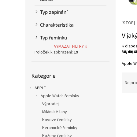
p
a
Typ zapínání
n
e
[STOP]
Charakteristika
l
V jak
Typ řemínku
K dispoz
VYMAZAT FILTRY
38/40/4
Položek k zobrazení:
19
Apple Wa
Přeskočit
Ř
Kategorie
kategorie
a
Nejpro
APPLE
z
e
Apple Watch řemínky
V
n
Výprodej
ý
í
Milánské tahy
p
p
Kovové řemínky
i
r
Keramické řemínky
s
o
p
d
Kožené řemínky