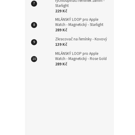
rychloupínací řemínek 18mm -
Starlight
229 Kč
MILÁNSKÝ LOOP pro Apple
Watch - Magnetický - Starlight
289 Kč
Zkracovač na řemínky - Kovový
139 Kč
MILÁNSKÝ LOOP pro Apple
Watch - Magnetický - Rose Gold
289 Kč
Nylo
na su
225