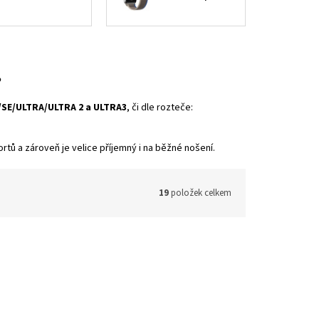
?
11/SE/ULTRA/ULTRA 2 a ULTRA3
, či dle rozteče:
tů a zároveň je velice příjemný i na běžné nošení.
19
položek celkem