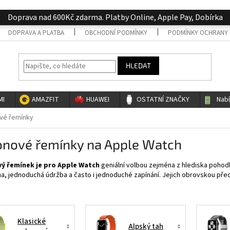
Doprava nad 600Kč zdarma. Platby Online, Apple Pay, Dobírka
DOPRAVA A PLATBA
OBCHODNÍ PODMÍNKY
PODMÍNKY OCHRANY 
HLEDAT
MI
AMAZFIT
HUAWEI
OSTATNÍ ZNAČKY
Nab
vé řemínky
onové řemínky na Apple Watch
ý řemínek je pro Apple Watch
geniální volbou zejména z hlediska pohodlí
na, jednoduchá údržba a často i jednoduché zapínání. Jejich obrovskou předn
Klasické
Alpský tah