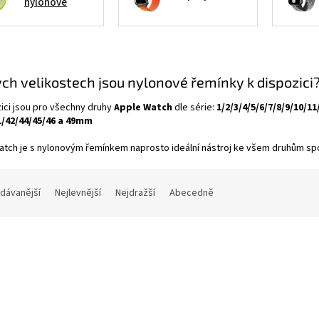
nylonové
ých velikostech jsou nylonové řemínky k dispozici
ici jsou pro všechny druhy
Apple Watch
dle série:
1/2/3/4/5/6/7/8/9/10/
1/42/44/45/46 a 49mm
tch je s nylonovým řemínkem naprosto ideální nástroj ke všem druhům spor
dávanější
Nejlevnější
Nejdražší
Abecedně