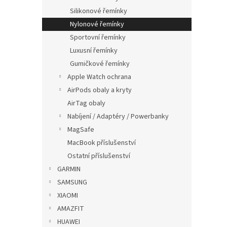
r
u
Silikonové řemínky
o
k
Nylonové řemínky
d
t
Sportovní řemínky
u
ů
Luxusní řemínky
Nylo
k
na su
Gumičkové řemínky
t
ů
Apple Watch ochrana
AirPods obaly a kryty
AirTag obaly
225
Nabíjení / Adaptéry / Powerbanky
MagSafe
MacBook příslušenství
Ostatní příslušenství
GARMIN
SAMSUNG
XIAOMI
AMAZFIT
HUAWEI