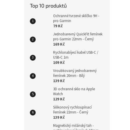
Top 10 produktů
225
Ochranné tvrzené sklíčko 9H -
pro Garmin
79 Kč
Jednobarevný QuickFit řemínek
pro Garmin 22mm - Černý
169 Kč
Rychlonabíjecí kabel USB-C /
USB-C 1m
109 Kč
Vroubkovaný jednobarevný
řemínek 20mm - Bílý
139 Kč
Nylo
3D ochranné sklo na Apple
na su
Watch
129 Kč
Silikonový rychloupínací
řemínek 22mm - Černý
139 Kč
225
Magnetický milánský tah -