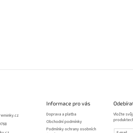
 řemínek na Apple Watch -
 zelený
Skladem
 Kč
DETAIL
O
v
l
á
d
a
c
í
Informace pro vás
Odebíra
p
r
Doprava a platba
Vložte svů
ireminky.cz
v
produktech
Obchodní podmínky
9768
k
Podmínky ochrany osobních
y
ky.cz
E-mail