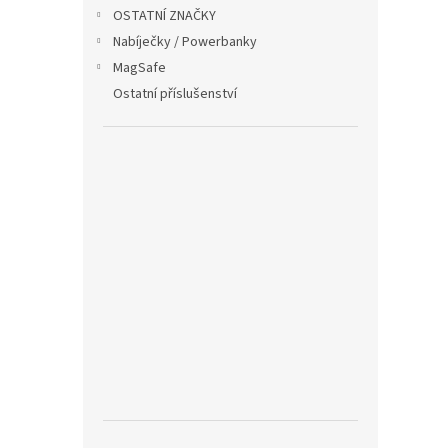
OSTATNÍ ZNAČKY
Nylo
na su
Nabíječky / Powerbanky
MagSafe
Ostatní příslušenství
225
Nylo
na su