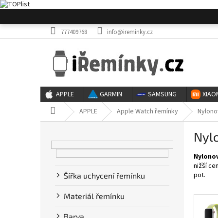
Přejít
na
obsah
777409768
info@ireminky.cz
APPLE
GARMIN
SAMSUNG
XIAO
Domů
APPLE
Apple Watch řemínky
Nylono
P
Nyl
o
s
Nylonov
t
nižší ce
r
pot.
Šířka uchycení řemínku
a
n
Materiál řemínku
n
í
Barva