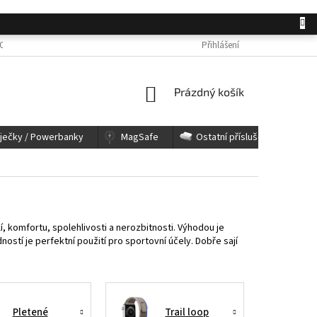
OSOBNÍCH ÚDAJŮ
JAK NAKUPOVAT
KONTAKTY
Přihlášení
REKLAMACE A 
NÁKUPNÍ
Prázdný košík
KOŠÍK
íječky / Powerbanky
MagSafe
Ostatní příslušenství
, komfortu, spolehlivosti a nerozbitnosti. Výhodou je
ostí je perfektní použití pro sportovní účely. Dobře sají
Pletené
Trail loop