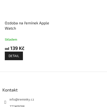
Ozdoba na řemínek Apple
Watch
Skladem
139 Kč
od
DETAIL
Z
á
p
a
Kontakt
t
info
@
ireminky.cz
í
777409768