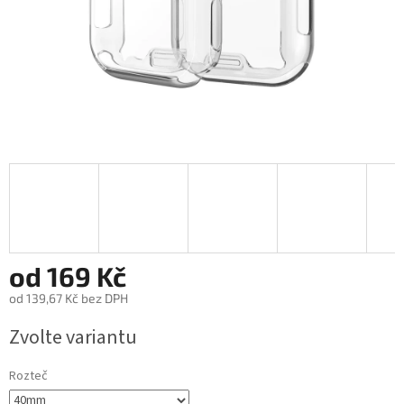
od
169 Kč
od
139,67 Kč
bez DPH
Měrná
Zvolte variantu
cena:
Rozteč