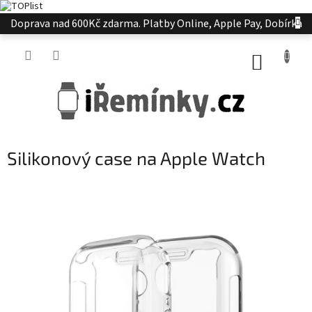
Přejít
Doprava nad 600Kč zdarma. Platby Online, Apple Pay, Dobírka
na
obsah
NÁKUP
KOŠÍK
Silikonový case na Apple Watch