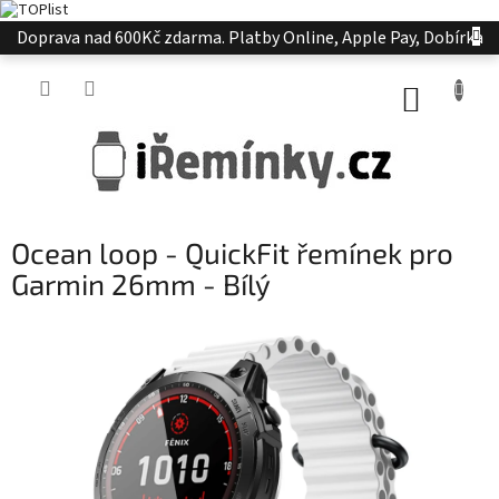
Přejít
Doprava nad 600Kč zdarma. Platby Online, Apple Pay, Dobírka
na
obsah
NÁKUP
KOŠÍK
Ocean loop - QuickFit řemínek pro
Garmin 26mm - Bílý