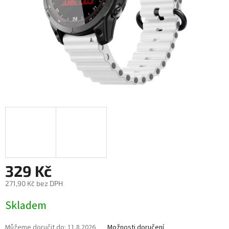
329 Kč
271,90 Kč bez DPH
Měrná
Skladem
cena:
Můžeme doručit do:
11.8.2026
Možnosti doručení