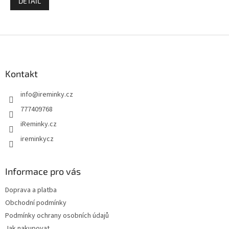
DETAIL
Z
á
p
a
Kontakt
t
info
@
ireminky.cz
í
777409768
iReminky.cz
ireminkycz
Informace pro vás
Doprava a platba
Obchodní podmínky
Podmínky ochrany osobních údajů
Jak nakupovat