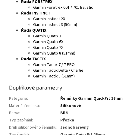
Řada FORETREX
Garmin Foretrex 601 / 701 Balistic
Řada INSTINCT
Garmin Instinct 2X
Garmin Instinct 3 (50mm)
Řada QUATIX
Garmin Quatix 3
Garmin Quatix 6X
Garmin Quatix 7X
Garmin Quatix 8 (51mm)
Řada TACTIX
Garmin Tactix 7 / 7 PRO
Garmin Tactix Delta / Charlie
Garmin Tactix 8 (51mm)
Doplňkové parametry
Kategorie
:
Řemínky Garmin QuickFit 26mm
Materiál řemínku
:
Silikonové
Barva
:
Bílá
Typ zapínání
:
Přezka
Druh silikonového řemínku
:
Jednobarevný
Typ řemínku
:
Garmin QuickFit 26mm