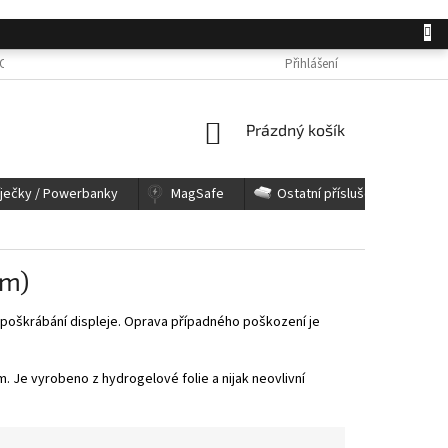
OSOBNÍCH ÚDAJŮ
JAK NAKUPOVAT
KONTAKTY
Přihlášení
REKLAMACE A 
NÁKUPNÍ
Prázdný košík
KOŠÍK
íječky / Powerbanky
MagSafe
Ostatní příslušenství
mm)
a poškrábání displeje. Oprava případného poškození je
. Je vyrobeno z hydrogelové folie a nijak neovlivní