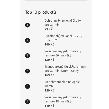
Top 10 produktů
Ochranné tvrzené sklíčko 9H -
pro Garmin
79 Kč
Rychlonabíjecí kabel USB-C /
USB-C 1m
109 Kč
Vroubkovaný jednobarevný
řemínek 20mm - Bílý
139 Kč
Jednobarevný QuickFit řemínek
pro Garmin 22mm - Černý
169 Kč
3D ochranné sklo na Apple
Watch
129 Kč
Vroubkovaný jednobarevný
řemínek 18mm - Bílý
149 Kč