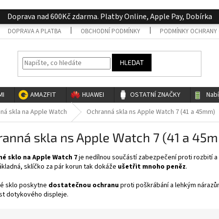
Doprava nad 600Kč zdarma. Platby Online, Apple Pay, Dobírka
DOPRAVA A PLATBA
OBCHODNÍ PODMÍNKY
PODMÍNKY OCHRANY 
HLEDAT
MI
AMAZFIT
HUAWEI
OSTATNÍ ZNAČKY
Nab
ná skla na Apple Watch
Ochranná skla ns Apple Watch 7 (41 a 45mm)
ranná skla ns Apple Watch 7 (41 a 45
é sklo na Apple Watch 7
je nedílnou součástí zabezpečení proti rozbití 
ákladná, sklíčko za pár korun tak dokáže
ušetřit mnoho peněz
.
é sklo poskytne
dostatečnou ochranu
proti poškrábání a lehkým nárazům
st dotykového displeje.