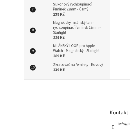
Silikonový rychloupínací
řemínek 22mm - Černý
139 Kč
Magnetický milánský tah -
rychloupínací řemínek 18mm -
Starlight
229 Kč
MILÁNSKÝ LOOP pro Apple
Watch - Magnetický - Starlight
289 Kč
Zkracovač na řemínky - Kovový
139 Kč
Z
á
p
a
t
Kontakt
í
info
@