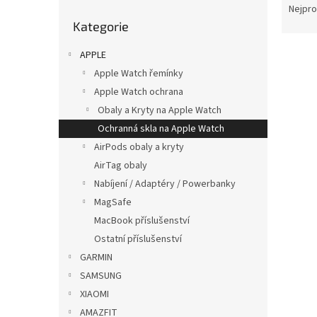
p
a
Nejpro
Přeskočit
a
z
Kategorie
kategorie
n
e
V
e
n
APPLE
ý
l
í
Apple Watch řemínky
p
p
Apple Watch ochrana
i
r
Obaly a Kryty na Apple Watch
s
o
Ochranná skla na Apple Watch
p
d
r
u
AirPods obaly a kryty
o
k
AirTag obaly
d
t
Nabíjení / Adaptéry / Powerbanky
u
ů
MagSafe
3D o
k
MacBook příslušenství
t
Ostatní příslušenství
ů
GARMIN
SAMSUNG
129
XIAOMI
AMAZFIT
38mm