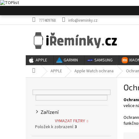
Přejít
na
obsah
777409768
info@ireminky.cz
APPLE
GARMIN
SAMSUNG
XIAO
Domů
APPLE
Apple Watch ochrana
Ochran
P
Och
o
s
Ochrann
t
velice n
r
Zařízení
a
Ochrann
VYMAZAT FILTRY
n
funkčno
Položek k zobrazení:
3
n
í
Ř