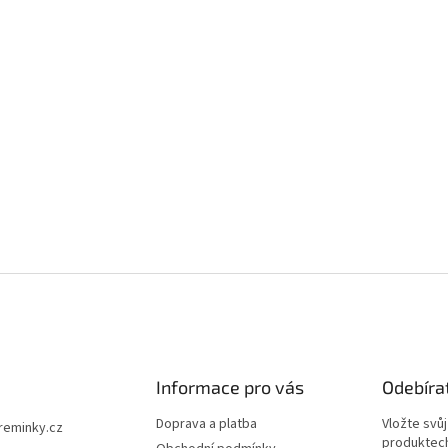
Informace pro vás
Odebíra
Doprava a platba
Vložte svů
ireminky.cz
produktech