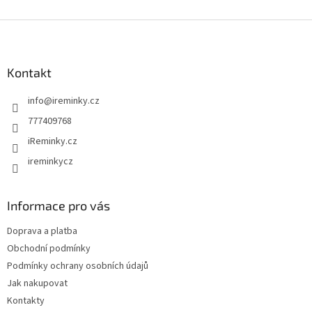
Z
á
p
a
Kontakt
t
info
@
ireminky.cz
í
777409768
iReminky.cz
ireminkycz
Informace pro vás
Doprava a platba
Obchodní podmínky
Podmínky ochrany osobních údajů
Jak nakupovat
Kontakty