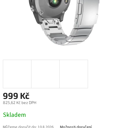
999 Kč
825,62 Kč bez DPH
Měrná
Skladem
cena:
Můžeme doručit do:
10.8.2026
Možnosti doručení