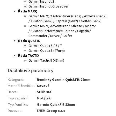
Garmin Instinct 2
Garmin Instinct Crossover
Řada MARQ
Garmin MARQ 2 Adventurer (Gen2) / Athlete (Gen2)
/ Aviator (Gen2) / Captain (Gen2) / Golfer (Gen2)
Garmin MARQ Adventurer / Athlete / Aviator
/ Aviator Performance Edition / Captain /
Commander / Driver / Golfer
Řada QUATIX
Garmin Quatix 5 / 6 / 7
Garmin Quatix 8 (47mm)
Řada TACTIX
Garmin Tactix 8 (47mm)
Doplňkové parametry
Kategorie
:
Řemínky Garmin QuickFit 22mm
Materiál řemínku
:
Kovové
Barva
:
Stříbrná
Typ zapínání
:
Motýlek
Typ řemínku
:
Garmin QuickFit 22mm
Dovozce
:
ENEM Group s.r.o.