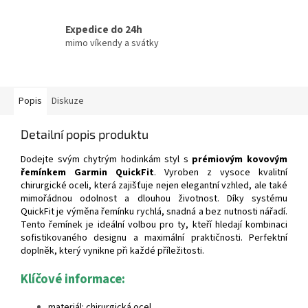
Expedice do 24h
mimo víkendy a svátky
Popis
Diskuze
Detailní popis produktu
Dodejte svým chytrým hodinkám styl s
prémiovým kovovým
řemínkem Garmin QuickFit
. Vyroben z vysoce kvalitní
chirurgické oceli, která zajišťuje nejen elegantní vzhled, ale také
mimořádnou odolnost a dlouhou životnost. Díky systému
QuickFit je výměna řemínku rychlá, snadná a bez nutnosti nářadí.
Tento řemínek je ideální volbou pro ty, kteří hledají kombinaci
sofistikovaného designu a maximální praktičnosti. Perfektní
doplněk, který vynikne při každé příležitosti.
Klíčové informace:
materiál: chirurgická ocel