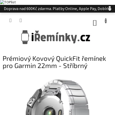
Přejít
Doprava nad 600Kč zdarma. Platby Online, Apple Pay, Dobírka
na
obsah
NÁKUP
KOŠÍK
Prémiový Kovový QuickFit řemínek
pro Garmin 22mm - Stříbrný