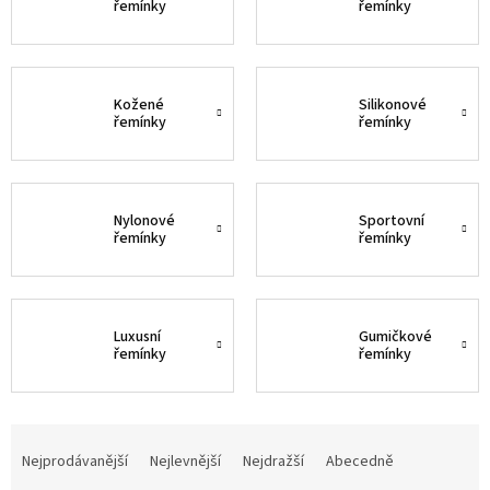
řemínky
řemínky
Kožené
Silikonové
řemínky
řemínky
Nylonové
Sportovní
řemínky
řemínky
Luxusní
Gumičkové
řemínky
řemínky
Ř
a
Nejprodávanější
Nejlevnější
Nejdražší
Abecedně
z