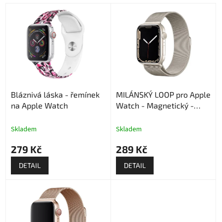
V
ý
p
i
s
p
r
o
Bláznivá láska - řemínek
MILÁNSKÝ LOOP pro Apple
d
na Apple Watch
Watch - Magnetický -
u
Starlight
k
t
Skladem
Skladem
ů
279 Kč
289 Kč
DETAIL
DETAIL