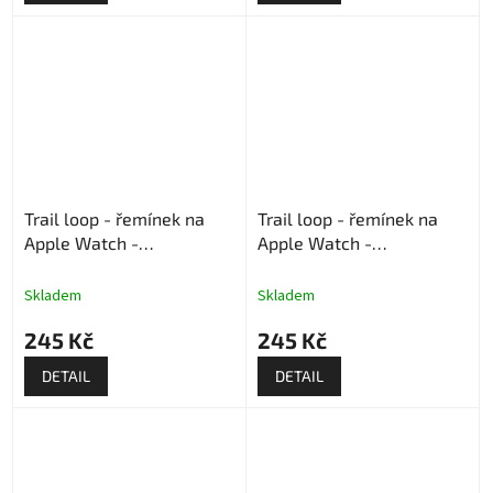
Trail loop - řemínek na
Trail loop - řemínek na
Apple Watch -
Apple Watch -
Červená/modrá/šedá
Šedá/modrá
Skladem
Skladem
245 Kč
245 Kč
DETAIL
DETAIL