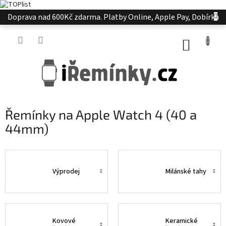
Přejít
Doprava nad 600Kč zdarma. Platby Online, Apple Pay, Dobírka
na
obsah
NÁKUP
KOŠÍK
Řemínky na Apple Watch 4 (40 a
44mm)
Výprodej
Milánské tahy
Kovové
Keramické