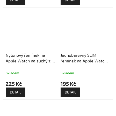
Nylonový řemínek na
Jednobarevný SLIM
Apple Watch na suchý zip
řemínek na Apple Watch -
- Modrá struktura
Narůžovělý
Skladem
Skladem
225 Kč
195 Kč
DETAIL
DETAIL