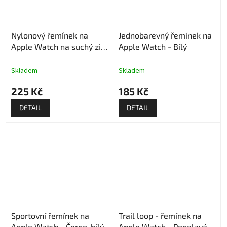
Nylonový řemínek na
Jednobarevný řemínek na
Apple Watch na suchý zip
Apple Watch - Bílý
- Růžový
Skladem
Skladem
225 Kč
185 Kč
DETAIL
DETAIL
Sportovní řemínek na
Trail loop - řemínek na
Apple Watch - Černo-bílý
Apple Watch - Popelavá