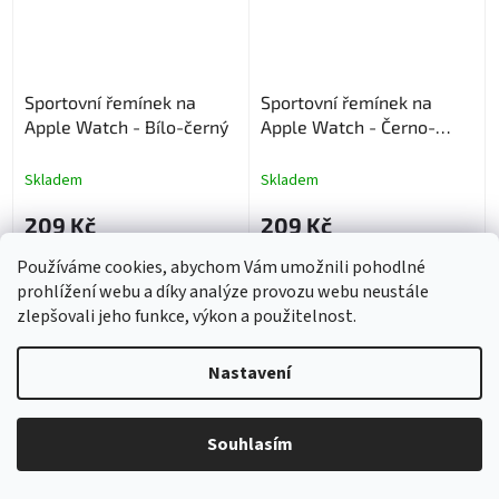
Sportovní řemínek na
Sportovní řemínek na
Apple Watch - Bílo-černý
Apple Watch - Černo-
barevný
Skladem
Skladem
209 Kč
209 Kč
DETAIL
DETAIL
Používáme cookies, abychom Vám umožnili pohodlné
prohlížení webu a díky analýze provozu webu neustále
zlepšovali jeho funkce, výkon a použitelnost.
NAČÍST 72 DALŠÍCH
S
Nastavení
1
4
t
O
r
285
položek celkem
v
á
l
NAHORU
n
Souhlasím
á
k
d
o
v