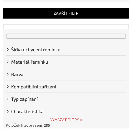
e
n
ZAVŘÍT FILTR
í
p
r
o
d
u
Šířka uchycení řemínku
k
Materiál řemínku
t
ů
Barva
Kompatibilní zařízení
Typ zapínání
Charakteristika
VYMAZAT FILTRY
Položek k zobrazení:
285