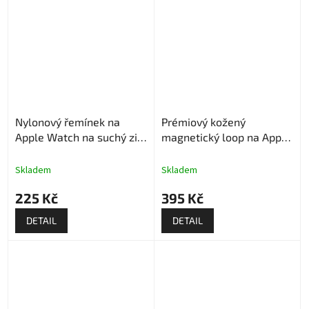
Nylonový řemínek na
Prémiový kožený
Apple Watch na suchý zip
magnetický loop na Apple
- Černý
Watch - Kávový
Skladem
Skladem
225 Kč
395 Kč
DETAIL
DETAIL