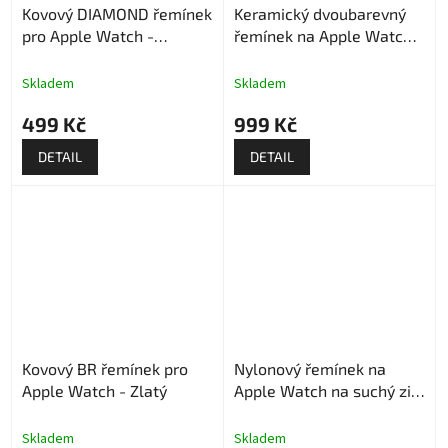
Kovový DIAMOND řemínek
Keramický dvoubarevný
pro Apple Watch -
řemínek na Apple Watch -
Stříbrný
Stříbrno bílý
Skladem
Skladem
499 Kč
999 Kč
DETAIL
DETAIL
Kovový BR řemínek pro
Nylonový řemínek na
Apple Watch - Zlatý
Apple Watch na suchý zip
- Tmavě bílý
Skladem
Skladem