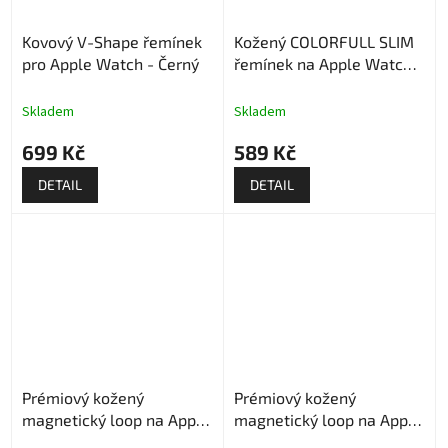
Kovový V-Shape řemínek
Kožený COLORFULL SLIM
pro Apple Watch - Černý
řemínek na Apple Watch -
Béžový
Skladem
Skladem
699 Kč
589 Kč
DETAIL
DETAIL
Prémiový kožený
Prémiový kožený
magnetický loop na Apple
magnetický loop na Apple
Watch - Bílý
Watch - Hnědý