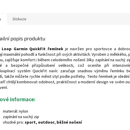
s
Diskuze
ailní popis produktu
l Loop Garmin QuickFit řemínek
je navržen pro sportovce a dobrodr
ají maximální pohodlí a funkčnost při svých aktivitách. Vyroben z měkkého,
nu, zajišťuje komfort i během celodenního nošení. Díky zapínání na suchý z
lé a bezpečné přizpůsobení velikosti, což oceníte při intenzivn
loupínací systém QuickFit navíc zaručuje snadnou výměnu řemínku b
dí, takže můžete rychle měnit styl podle potřeby. Tento řemínek je ideální
kteří chtějí kombinovat odolnost, praktičnost a moderní design ve svém 
vení.
čové informace:
materiál: nylon
zapínání na suchý zip
vhodné pro:
sport, outdoor, běžné nošení