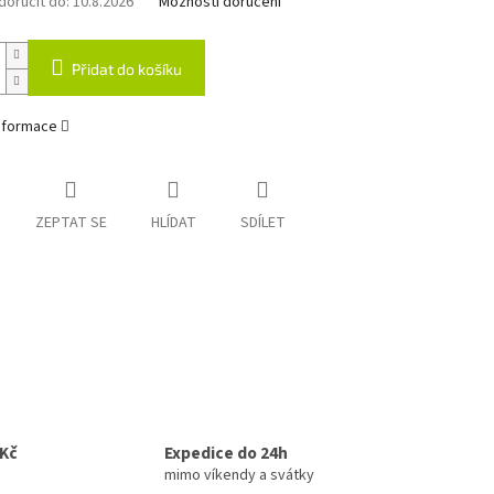
oručit do:
10.8.2026
Možnosti doručení
Přidat do košíku
informace
ZEPTAT SE
HLÍDAT
SDÍLET
0Kč
Expedice do 24h
mimo víkendy a svátky