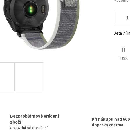
Můžeme d
Detailní 
TISK
Bezproblémové vrácení
Při nákupu nad 60
zboží
doprava zdarma
do 14 dní od doručení