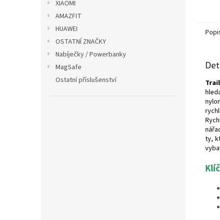
XIAOMI
AMAZFIT
HUAWEI
Popi
OSTATNÍ ZNAČKY
Nabíječky / Powerbanky
Det
MagSafe
Ostatní příslušenství
Trai
hled
nylo
rych
Rych
nářa
ty, 
vyba
Klí