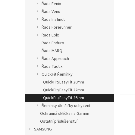
p
Řada Fenix
a
Řada Venu
n
Řada Instinct
e
Řada Forerunner
l
Řada Epix
Řada Enduro
Řada MARQ
Řada Approach
Řada Tactix
QuickFit Řemínky
QuickFit/EasyFit 20mm
QuickFit/EasyFit 22mm
QuickFit/EasyFit 26mm
Řemínky dle šířky uchycení
Ochranná sklíčka na Garmin
Ostatní příslušenství
SAMSUNG