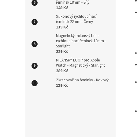
řemínek 18mm - Bílý
149 Kč
Silikonový rychloupínací
řemínek 22mm - Černý
139 Kč
Magnetický milánský tah -
rychloupínací řemínek 18mm -
Starlight
229 Kč
MILÁNSKÝ LOOP pro Apple
Watch - Magnetický - Starlight
289 Kč
Zkracovač na řemínky - Kovový
139 Kč