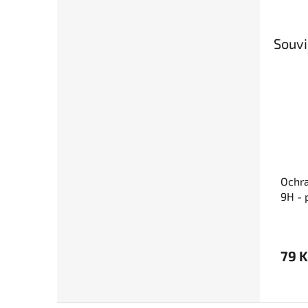
Souvi
Ochra
9H - 
79 K