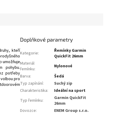
Doplňkové parametry
uhy, kteří
Řemínky Garmin
Kategorie
:
 prodyšného
QuickFit 26mm
ip umožňuje
Materiál
Nylonové
ím pohybu.
řemínku
:
ez potřeby
Barva
:
Šedá
 volbou pro
Typ zapínání
:
Suchý zip
outdoorovém
Charakteristika
:
Ideální na sport
Garmin QuickFit
Typ řemínku
:
26mm
Dovozce
:
ENEM Group s.r.o.