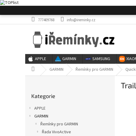
Přejít
na
obsah
777409768
info@ireminky.cz
APPLE
GARMIN
SAMSUNG
XIAO
Domů
GARMIN
Řemínky pro GARMIN
Quick
P
Trai
o
Přeskočit
s
Kategorie
kategorie
t
r
APPLE
a
GARMIN
n
Řemínky pro GARMIN
n
í
Řada VivoActive