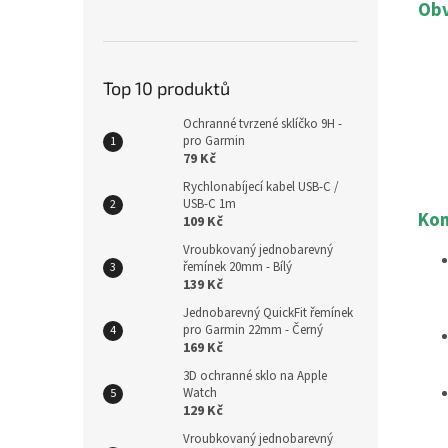
Obv
Top 10 produktů
Ochranné tvrzené sklíčko 9H -
pro Garmin
79 Kč
Rychlonabíjecí kabel USB-C /
USB-C 1m
Kom
109 Kč
Vroubkovaný jednobarevný
řemínek 20mm - Bílý
139 Kč
Jednobarevný QuickFit řemínek
pro Garmin 22mm - Černý
169 Kč
3D ochranné sklo na Apple
Watch
129 Kč
Vroubkovaný jednobarevný