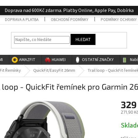
Doprava nad 600Kč zdarma. Platby Online, Apple Pay, Dobírka
DOPRAVA A PLATBA
OBCHODNÍ PODMÍNKY
PODMÍNKY OCHRANY 
HLEDAT
MI
AMAZFIT
HUAWEI
OSTATNÍ ZNAČKY
Nab
Fit Řemínky
QuickFit/EasyFit 26mm
Trail loop - QuickFit řemín
l loop - QuickFit řemínek pro Garmin 
329
271,90 K
Měrná
Skla
cena: