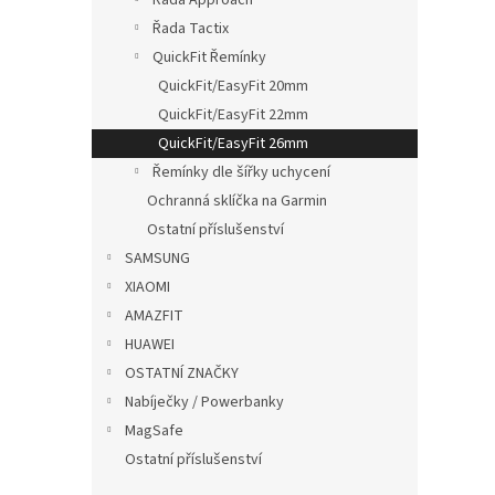
Řada Tactix
QuickFit Řemínky
349
QuickFit/EasyFit 20mm
QuickFit/EasyFit 22mm
QuickFit/EasyFit 26mm
Řemínky dle šířky uchycení
Ochranná sklíčka na Garmin
Ostatní příslušenství
SAMSUNG
XIAOMI
AMAZFIT
Ocean
HUAWEI
Garm
OSTATNÍ ZNAČKY
Nabíječky / Powerbanky
MagSafe
Ostatní příslušenství
329