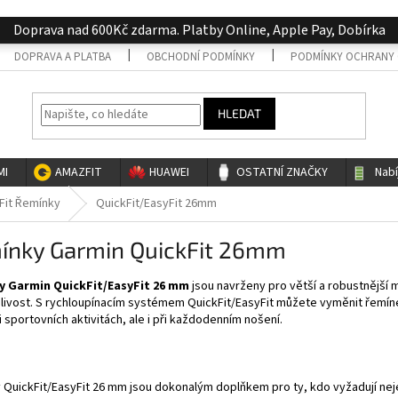
Doprava nad 600Kč zdarma. Platby Online, Apple Pay, Dobírka
DOPRAVA A PLATBA
OBCHODNÍ PODMÍNKY
PODMÍNKY OCHRANY 
HLEDAT
MI
AMAZFIT
HUAWEI
OSTATNÍ ZNAČKY
Nab
Fit Řemínky
QuickFit/EasyFit 26mm
ínky Garmin QuickFit 26mm
 Garmin QuickFit/EasyFit 26 mm
jsou navrženy pro větší a robustnější 
livost. S rychloupínacím systémem QuickFit/EasyFit můžete vyměnit řemíne
i sportovních aktivitách, ale i při každodenním nošení.
QuickFit/EasyFit 26 mm jsou dokonalým doplňkem pro ty, kdo vyžadují nejen