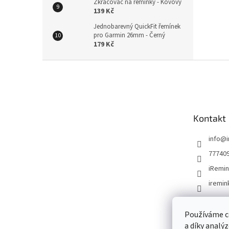
Zkracovač na řemínky - Kovový
139 Kč
Jednobarevný QuickFit řemínek
pro Garmin 26mm - Černý
179 Kč
Z
á
p
a
t
Kontakt
í
info
@
77740
iRemin
iremin
Používáme c
a díky analý