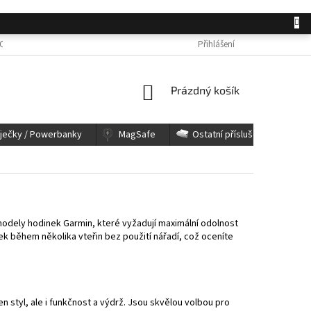
OSOBNÍCH ÚDAJŮ
JAK NAKUPOVAT
KONTAKTY
Přihlášení
REKLAMACE A 
NÁKUPNÍ
Prázdný košík
KOŠÍK
íječky / Powerbanky
MagSafe
Ostatní příslušenství
modely hodinek Garmin, které vyžadují maximální odolnost
k během několika vteřin bez použití nářadí, což oceníte
 styl, ale i funkčnost a výdrž. Jsou skvělou volbou pro