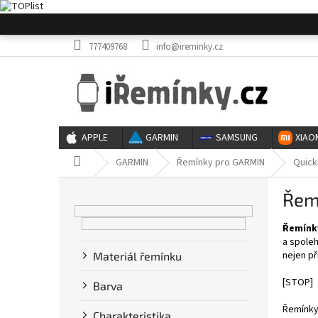
Přejít
na
obsah
777409768
info@ireminky.cz
APPLE
GARMIN
SAMSUNG
XIAO
Domů
GARMIN
Řemínky pro GARMIN
Quick
P
Řem
o
s
Řemínky
t
a spoleh
r
nejen př
Materiál řemínku
a
n
[STOP]
Barva
n
í
Řemínky 
Charakteristika