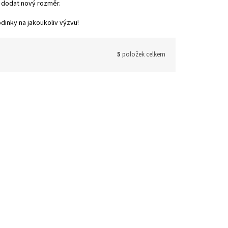
m dodat nový rozměr.
dinky na jakoukoliv výzvu!
5
položek celkem
nek pro
Odolný QuickFit řemínek pro
Garmin 26mm - Oranžový