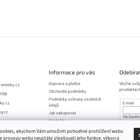
Informace pro vás
Odebíra
Doprava a platba
Vložte svů
ireminky.cz
produktech
Obchodní podmínky
9768
Podmínky ochrany osobních
ky.cz
E-mail
údajů
kycz
Jak nakupovat
Vložením
Kontakty
údajů
Reklamace a vrácení zboží
ookies, abychom Vám umožnili pohodlné prohlížení webu
Mapa serveru
ze provozu webu neustále zlepšovali jeho funkce, výkon a
PŘIHL