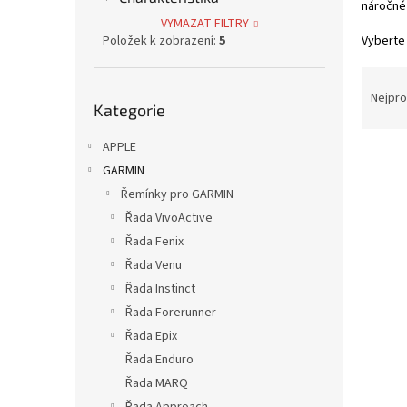
náročné 
p
VYMAZAT FILTRY
a
Položek k zobrazení:
5
Vyberte 
n
e
Ř
l
Přeskočit
a
Nejpro
Kategorie
kategorie
z
e
APPLE
V
n
GARMIN
ý
í
p
Řemínky pro GARMIN
p
i
r
Řada VivoActive
s
o
Řada Fenix
p
d
Řada Venu
r
u
Řada Instinct
o
k
Řada Forerunner
d
t
u
ů
Řada Epix
Doubl
k
Řada Enduro
Garm
t
Řada MARQ
ů
Řada Approach