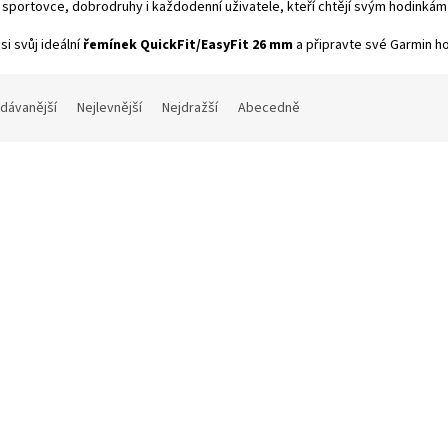
sportovce, dobrodruhy i každodenní uživatele, kteří chtějí svým hodinká
si svůj ideální
řemínek QuickFit/EasyFit 26 mm
a připravte své Garmin ho
dávanější
Nejlevnější
Nejdražší
Abecedně
e silicon QuickFit řemínek pro
Jednobarevný QuickFit řemí
in 26mm - Oranžovo/Černý
Garmin 26mm - Oranžový