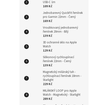
USB-C 1m
109 Kč
Jednobarevný QuickFit řemínek
pro Garmin 22mm - Černý
169 Kč
Vroubkovaný jednobarevný
řemínek 20mm - Bílý
139 Kč
3D ochranné sklo na Apple
Watch
129 Kč
Silikonový rychloupínací
řemínek 22mm - Černý
139 Kč
Magnetický milánský tah -
rychloupínací řemínek 18mm -
Starlight
229 Kč
MILÁNSKÝ LOOP pro Apple
Watch - Magnetický - Starlight
289 Kč