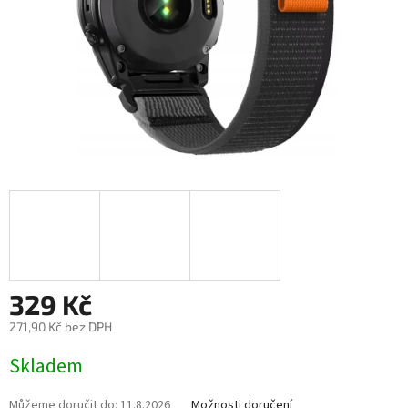
329 Kč
271,90 Kč bez DPH
Měrná
Skladem
cena:
Můžeme doručit do:
11.8.2026
Možnosti doručení