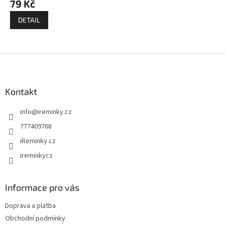
79 Kč
DETAIL
Z
á
p
a
Kontakt
t
info
@
ireminky.cz
í
777409768
iReminky.cz
ireminkycz
Informace pro vás
Doprava a platba
Obchodní podmínky