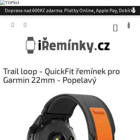
Přejít
Doprava nad 600Kč zdarma. Platby Online, Apple Pay, Dobírka
na
obsah
NÁKUP
KOŠÍK
Trail loop - QuickFit řemínek pro
Garmin 22mm - Popelavý