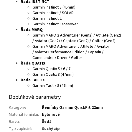
Řada INSTINCT
Garmin Instinct 3 (45mm)
Garmin Instinct / SOLAR
Garmin Instinct 2
Garmin Instinct Crossover
Řada MARQ
Garmin MARQ 2 Adventurer (Gen2) / Athlete (Gen2)
/ Aviator (Gen2) / Captain (Gen2) / Golfer (Gen2)
Garmin MARQ Adventurer / Athlete / Aviator
/ Aviator Performance Edition / Captain /
Commander / Driver / Golfer
Řada QUATIX
Garmin Quatix 5 / 6 / 7
Garmin Quatix 8 (47mm)
Řada TACTIX
Garmin Tactix 8 (47mm)
Doplňkové parametry
Kategorie
:
Řemínky Garmin QuickFit 22mm
Materiál řemínku
:
Nylonové
Barva
:
Šedá
Typ zapínání
:
Suchý zip