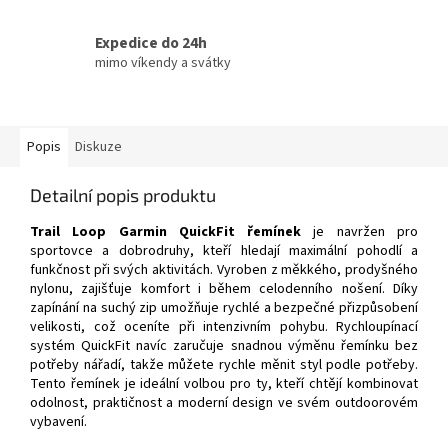
Expedice do 24h
mimo víkendy a svátky
Popis
Diskuze
Detailní popis produktu
Trail Loop Garmin QuickFit řemínek
je navržen pro
sportovce a dobrodruhy, kteří hledají maximální pohodlí a
funkčnost při svých aktivitách. Vyroben z měkkého, prodyšného
nylonu, zajišťuje komfort i během celodenního nošení. Díky
zapínání na suchý zip umožňuje rychlé a bezpečné přizpůsobení
velikosti, což oceníte při intenzivním pohybu. Rychloupínací
systém QuickFit navíc zaručuje snadnou výměnu řemínku bez
potřeby nářadí, takže můžete rychle měnit styl podle potřeby.
Tento řemínek je ideální volbou pro ty, kteří chtějí kombinovat
odolnost, praktičnost a moderní design ve svém outdoorovém
vybavení.