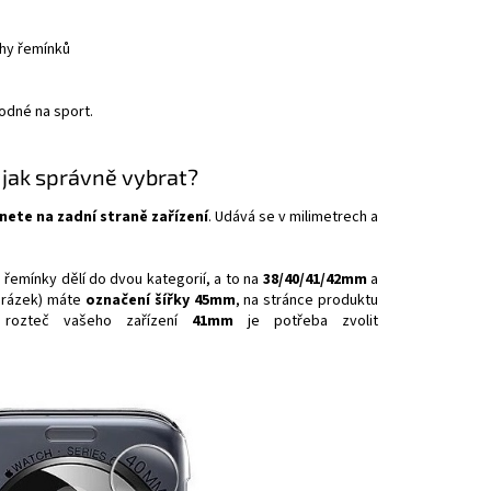
uhy řemínků
odné na sport.
 jak správně vybrat?
nete na zadní straně zařízení
. Udává se v milimetrech a
 řemínky dělí do dvou kategorií, a to na
38/40/41/42mm
a
obrázek) máte
označení šířky 45mm
, na stránce produktu
 rozteč vašeho zařízení
41mm
je potřeba zvolit