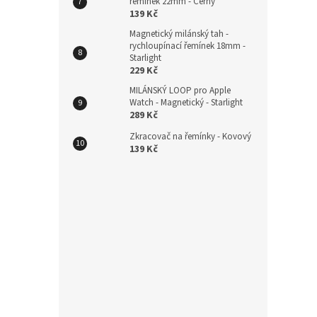
řemínek 22mm - Černý
ý
í
139 Kč
p
p
Magnetický milánský tah -
i
r
rychloupínací řemínek 18mm -
s
Starlight
o
229 Kč
p
d
r
u
MILÁNSKÝ LOOP pro Apple
Watch - Magnetický - Starlight
o
k
289 Kč
d
t
u
ů
Zkracovač na řemínky - Kovový
139 Kč
MILÁ
k
Magne
t
ů
289