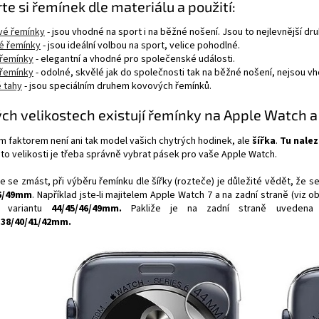
te si řemínek dle materiálu a použití:
ové řemínky
- jsou vhodné na sport i na běžné nošení. Jsou to nejlevnější dr
é řemínky
- jsou ideální volbou na sport, velice pohodlné.
řemínky
- elegantní a vhodné pro společenské události.
řemínky
- odolné, skvělé jak do společnosti tak na běžné nošení, nejsou vh
 tahy
- jsou speciálním druhem kovových řemínků.
ých velikostech existují řemínky na Apple Watch a
m faktorem není ani tak model vašich chytrých hodinek, ale
šířka
.
Tu nalez
to velikosti je třeba správně vybrat pásek pro vaše Apple Watch.
 se zmást, při výběru řemínku dle šířky (rozteče) je důležité vědět, že se
46/49mm
. Například jste-li majitelem Apple Watch 7 a na zadní straně (viz 
e variantu
44/45/46/49mm.
Pakliže je na zadní straně uvedena
u
38/40/41/42mm.