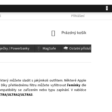
OSOBNÍCH ÚDAJŮ
JAK NAKUPOVAT
KONTAKTY
Přihlášení
REKLAMACE A 
NÁKUPNÍ
Prázdný košík
KOŠÍK
íječky / Powerbanky
MagSafe
Ostatní příslušenství
, který můžete sladit s jakýmkoli outfitem. Některé Apple
.
Díky přehlednému filtru můžete vyfiltrovat
řemínky
dle
ompatibility se zařízením nebo typu zapínání. V nabídce
 ULTRA/ULTRA2/ULTRA3
.