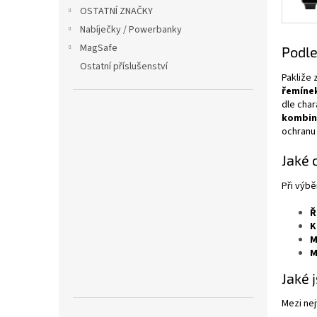
OSTATNÍ ZNAČKY
Nabíječky / Powerbanky
MagSafe
Podle
Ostatní příslušenství
Pakliže 
řemíne
dle char
kombina
ochranu
Jaké 
Při výbě
Ř
K
M
M
Jaké 
Mezi nej