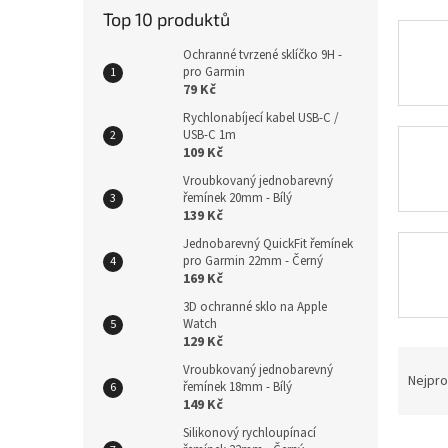
Top 10 produktů
Ochranné tvrzené sklíčko 9H -
pro Garmin
79 Kč
Rychlonabíjecí kabel USB-C /
USB-C 1m
109 Kč
Vroubkovaný jednobarevný
řemínek 20mm - Bílý
139 Kč
Jednobarevný QuickFit řemínek
pro Garmin 22mm - Černý
169 Kč
3D ochranné sklo na Apple
Watch
129 Kč
Ř
Vroubkovaný jednobarevný
a
Nejpro
řemínek 18mm - Bílý
z
149 Kč
e
Silikonový rychloupínací
V
n