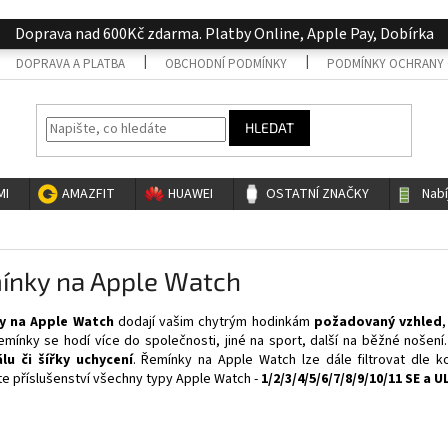
Doprava nad 600Kč zdarma. Platby Online, Apple Pay, Dobírka
DOPRAVA A PLATBA
OBCHODNÍ PODMÍNKY
PODMÍNKY OCHRANY 
HLEDAT
MI
AMAZFIT
HUAWEI
OSTATNÍ ZNAČKY
Nab
ínky na Apple Watch
y na Apple Watch
dodají vašim chytrým hodinkám
požadovaný vzhled
emínky se hodí více do společnosti, jiné na sport, další na běžné nošení
lu či
šířky uchycení
. Řemínky na Apple Watch lze dále filtrovat dle k
e příslušenství všechny typy Apple Watch -
1/2/3/4/5/6/7/8/9/10/11 SE a