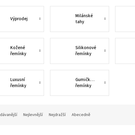
Milánské
Výprodej
tahy
Kožené
Silikonové
řemínky
řemínky
Luxusní
Gumičkové
řemínky
řemínky
dávanější
Nejlevnější
Nejdražší
Abecedně