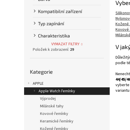
Vyber
p
a
Kompatibilní zařízení
Silikon
n
Nylonov
e
Typ zapínání
Kožené 
l
Kovové 
Milánské
Charakteristika
VYMAZAT FILTRY
V jak
Položek k zobrazení:
29
Důležitý
podle té
Přeskočit
Kategorie
kategorie
Nenechte
44/45/
APPLE
vybert
variant
Apple Watch řemínky
Výprodej
Milánské tahy
Kovové řemínky
Keramické řemínky
Kožené řemínky