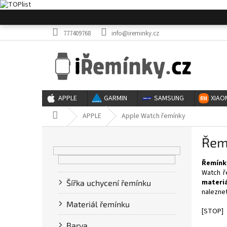
Přejít
na
obsah
777409768
info@ireminky.cz
APPLE
GARMIN
SAMSUNG
XIAO
Domů
APPLE
Apple Watch řemínky
P
Řem
o
s
Řemínk
t
Watch ř
r
materiá
Šířka uchycení řemínku
a
naleznet
n
Materiál řemínku
n
[STOP]
í
Barva