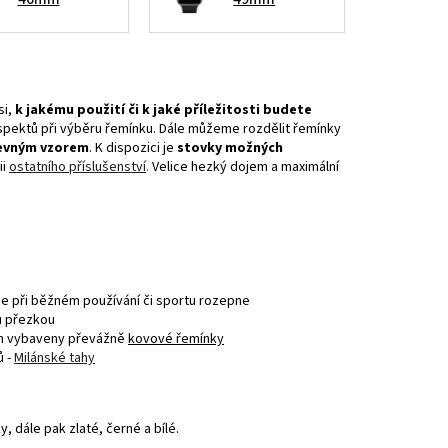
si,
k jakému použití či k jaké příležitosti budete
ch aspektů při výběru řemínku. Dále můžeme rozdělit řemínky
arevným vzorem
. K dispozici je
stovky možných
i
ostatního příslušenství
.
Velice hezký dojem a maximální
 se při běžném používání či sportu rozepne
u přezkou
 jim vybaveny převážně
kovové řemínky
 -
Milánské tahy
, dále pak zlaté, černé a bílé.