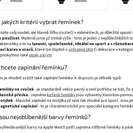
 jakých kritérií vybrat řemínek?
znáte svůj model, ale hlavně šířku (rozteč) v milimetrech, je důležité ujasnit 
k používat
. Materiál jsme již zmínili výše - toto je jeden z nejdůležitější
akteristiky a to na
luxusní, společenské, ideální na sport a s různob
cí barev a vzorů
, které lze doplnit o
ochranná skla
či dekorace v kategori
 poskytnou také
obaly a kryty
.
chcete zapínání řemínku?
ru je vhodné zvážit také zapínání řemínku. K dispozici je několik typů:
emínky na cvoček
- je standardně velice pevný a není potřeba se bát, že
lasická přezka
- zejména
kožené řemínky
jsou vybaveny klasickou pevno
otýlek
- klasické zapínání na motýlka již není tak vhodné pro sport. Jsou
agnetické zapínání
- to je charakteristické pro speciální kategorii řemínků
jsou nejoblíbenější barvy řemínků?
vyhledávanější barvy na Apple Watch patří zejména stříbrné řemínky a pásky