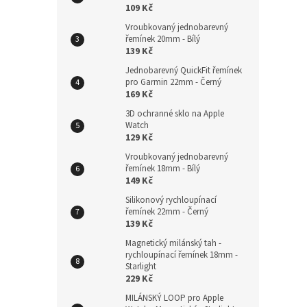
109 Kč
Vroubkovaný jednobarevný
řemínek 20mm - Bílý
139 Kč
339
Jednobarevný QuickFit řemínek
pro Garmin 22mm - Černý
169 Kč
3D ochranné sklo na Apple
Watch
129 Kč
Vroubkovaný jednobarevný
řemínek 18mm - Bílý
149 Kč
Silikonový rychloupínací
řemínek 22mm - Černý
139 Kč
Jedn
Magnetický milánský tah -
Garm
rychloupínací řemínek 18mm -
Starlight
229 Kč
MILÁNSKÝ LOOP pro Apple