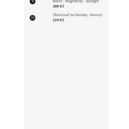
179
Watch - Magnetický - Starlight
289 Kč
Zkracovač na řemínky - Kovový
139 Kč
Odoln
Garm
329