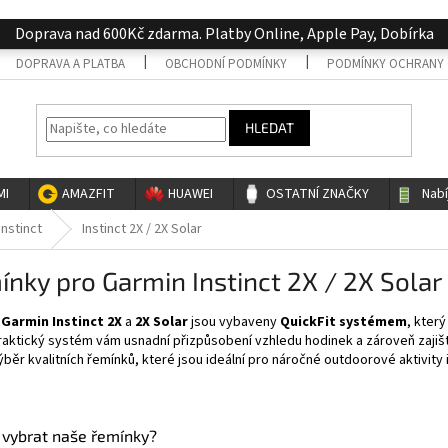
Doprava nad 600Kč zdarma. Platby Online, Apple Pay, Dobírka
DOPRAVA A PLATBA
OBCHODNÍ PODMÍNKY
PODMÍNKY OCHRANY 
HLEDAT
MI
AMAZFIT
HUAWEI
OSTATNÍ ZNAČKY
Nab
Instinct
Instinct 2X / 2X Solar
nky pro Garmin Instinct 2X / 2X Solar
y
Garmin Instinct 2X
a
2X Solar
jsou vybaveny
QuickFit systémem
, kter
aktický systém vám usnadní přizpůsobení vzhledu hodinek a zároveň zajišť
ýběr kvalitních řemínků, které jsou ideální pro náročné outdoorové aktivity
i vybrat naše řemínky?