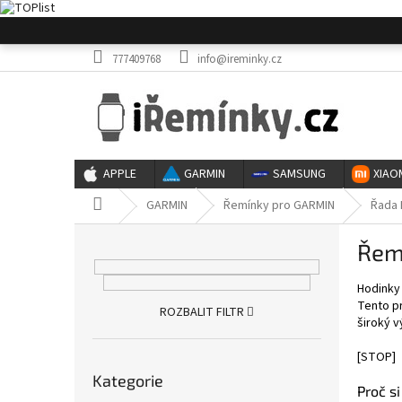
Přejít
na
obsah
777409768
info@ireminky.cz
APPLE
GARMIN
SAMSUNG
XIAO
Domů
GARMIN
Řemínky pro GARMIN
Řada 
P
Řemí
o
s
Hodink
t
Tento pr
r
ROZBALIT FILTR
široký v
a
n
[STOP]
Přeskočit
n
Kategorie
kategorie
í
Proč s