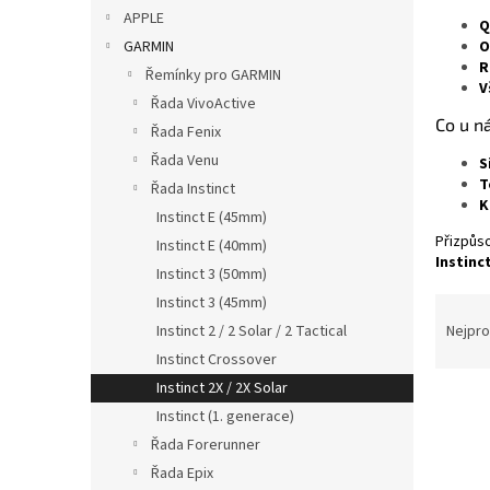
p
APPLE
Q
a
GARMIN
O
n
R
Řemínky pro GARMIN
e
V
Řada VivoActive
l
Co u n
Řada Fenix
Řada Venu
S
T
Řada Instinct
K
Instinct E (45mm)
Přizpůs
Instinct E (40mm)
Instinc
Instinct 3 (50mm)
Instinct 3 (45mm)
Ř
a
Instinct 2 / 2 Solar / 2 Tactical
Nejpro
z
Instinct Crossover
e
Instinct 2X / 2X Solar
V
n
Instinct (1. generace)
ý
í
Řada Forerunner
p
p
i
r
Řada Epix