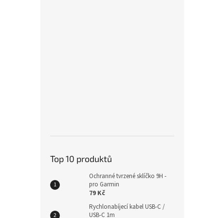
Kovov
Garm
439
Top 10 produktů
Ochranné tvrzené sklíčko 9H -
pro Garmin
79 Kč
Kožen
Rychlonabíjecí kabel USB-C /
pro 
USB-C 1m