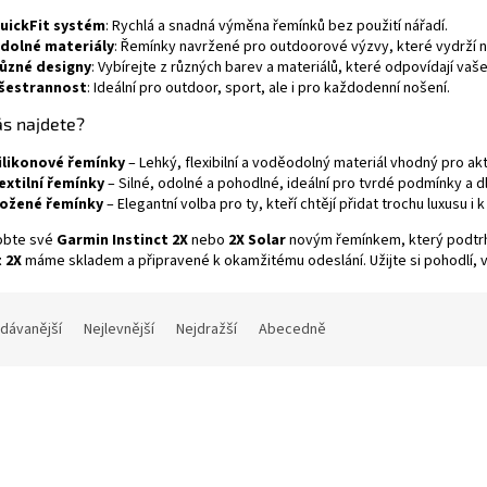
uickFit systém
: Rychlá a snadná výměna řemínků bez použití nářadí.
dolné materiály
: Řemínky navržené pro outdoorové výzvy, které vydrží 
ůzné designy
: Vybírejte z různých barev a materiálů, které odpovídají vaš
šestrannost
: Ideální pro outdoor, sport, ale i pro každodenní nošení.
ás najdete?
ilikonové řemínky
– Lehký, flexibilní a voděodolný materiál vhodný pro a
extilní řemínky
– Silné, odolné a pohodlné, ideální pro tvrdé podmínky a 
ožené řemínky
– Elegantní volba pro ty, kteří chtějí přidat trochu luxusu 
obte své
Garmin Instinct 2X
nebo
2X Solar
novým řemínkem, který podtrhn
t 2X
máme skladem a připravené k okamžitému odeslání. Užijte si pohodlí, vý
dávanější
Nejlevnější
Nejdražší
Abecedně