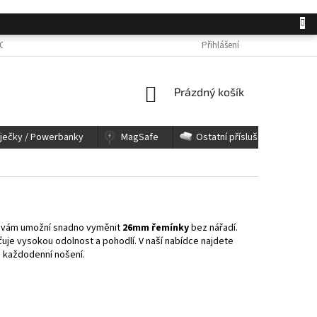
OSOBNÍCH ÚDAJŮ
JAK NAKUPOVAT
KONTAKTY
Přihlášení
REKLAMACE A 
NÁKUPNÍ
Prázdný košík
KOŠÍK
íječky / Powerbanky
MagSafe
Ostatní příslušenství
ý vám umožní snadno vyměnit
26mm řemínky
bez nářadí.
uje vysokou odolnost a pohodlí. V naší nabídce najdete
 i každodenní nošení.