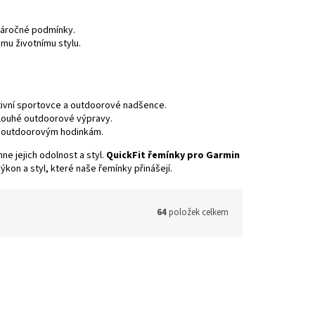
náročné podmínky.
emu životnímu stylu.
ktivní sportovce a outdoorové nadšence.
dlouhé outdoorové výpravy.
i k outdoorovým hodinkám.
e jejich odolnost a styl.
QuickFit řemínky pro Garmin
kon a styl, které naše řemínky přinášejí.
64
položek celkem