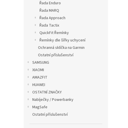
s
o
Řada Enduro
p
d
Řada MARQ
r
u
Řada Approach
o
k
Řada Tactix
d
t
u
QuickFit Řemínky
ů
Jedn
k
Řemínky dle šířky uchycení
Garm
t
Ochranná sklíčka na Garmin
ů
Ostatní příslušenství
SAMSUNG
XIAOMI
179
AMAZFIT
HUAWEI
OSTATNÍ ZNAČKY
Nabíječky / Powerbanky
MagSafe
Ostatní příslušenství