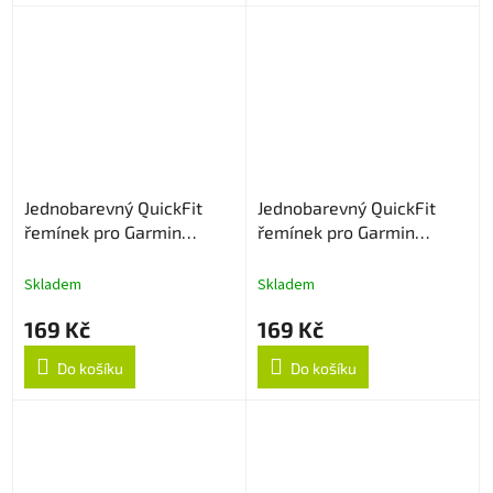
Jednobarevný QuickFit
Jednobarevný QuickFit
řemínek pro Garmin
řemínek pro Garmin
22mm - Navy Blue
22mm - Červený
Skladem
Skladem
169 Kč
169 Kč
Do košíku
Do košíku