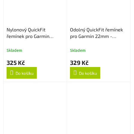
Nylonový QuickFit
Odolný QuickFit řemínek
řemínek pro Garmin
pro Garmin 22mm -
22mm - Černý
Oranžový
Skladem
Skladem
325 Kč
329 Kč
Do košíku
Do košíku