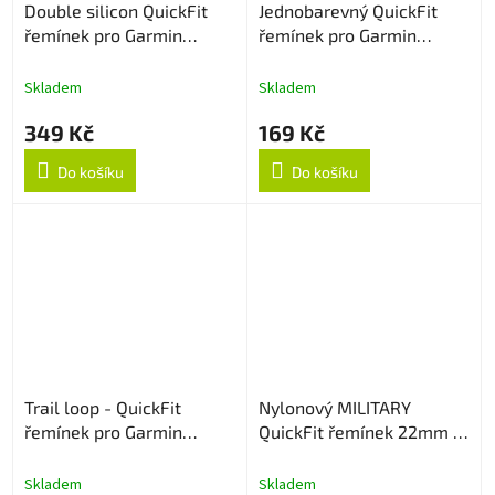
Double silicon QuickFit
Jednobarevný QuickFit
řemínek pro Garmin
řemínek pro Garmin
22mm - Zeleno/Modrý
22mm - Šedý
Skladem
Skladem
349 Kč
169 Kč
Do košíku
Do košíku
Trail loop - QuickFit
Nylonový MILITARY
řemínek pro Garmin
QuickFit řemínek 22mm -
22mm - Creamy
Black
Skladem
Skladem