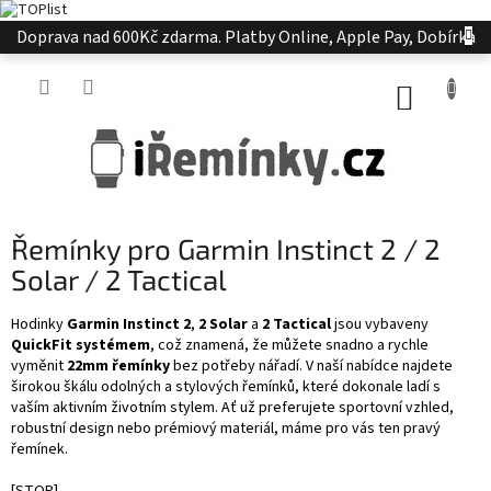
Přejít
Doprava nad 600Kč zdarma. Platby Online, Apple Pay, Dobírka
na
obsah
NÁKUP
KOŠÍK
Řemínky pro Garmin Instinct 2 / 2
Solar / 2 Tactical
Hodinky
Garmin Instinct 2
,
2 Solar
a
2 Tactical
jsou vybaveny
QuickFit systémem
, což znamená, že můžete snadno a rychle
vyměnit
22mm řemínky
bez potřeby nářadí. V naší nabídce najdete
širokou škálu odolných a stylových řemínků, které dokonale ladí s
vaším aktivním životním stylem. Ať už preferujete sportovní vzhled,
robustní design nebo prémiový materiál, máme pro vás ten pravý
řemínek.
[STOP]