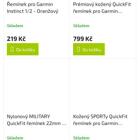
Řemínek pro Garmin
Prémiový kožený QuickFit
Instinct 1/2 - Oranžový
řemínek pro Garmin
22mm - Černý
Skladem
Skladem
219 Kč
799 Kč
Do košíku
Do košíku
Nylonový MILITARY
Kožený SPORTy QuickFit
QuickFit řemínek 22mm -
řemínek pro Garmin
Green camouflage
22mm - Bílý
Skladem
Skladem