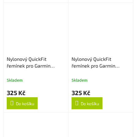
Nylonový QuickFit
Nylonový QuickFit
řemínek pro Garmin
řemínek pro Garmin
22mm - Šedá
22mm - Army Green
Skladem
Skladem
325 Kč
325 Kč
Do košíku
Do košíku