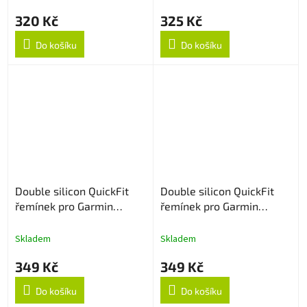
320 Kč
325 Kč
Do košíku
Do košíku
Double silicon QuickFit
Double silicon QuickFit
řemínek pro Garmin
řemínek pro Garmin
22mm - Tyrkys/Černý
22mm - ArmyGreen/Černý
Skladem
Skladem
349 Kč
349 Kč
Do košíku
Do košíku