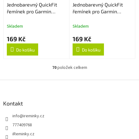
Jednobarevný QuickFit
Jednobarevný QuickFit
řemínek pro Garmin
řemínek pro Garmin
22mm - Fialový
22mm - Army Green
Skladem
Skladem
169 Kč
169 Kč
Do košíku
Do košíku
70
položek celkem
O
v
l
Z
á
á
d
p
a
a
Kontakt
c
t
í
info
@
ireminky.cz
í
p
r
777409768
v
iReminky.cz
k