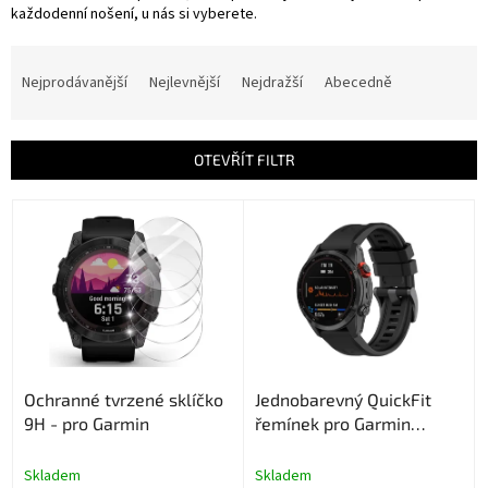
každodenní nošení, u nás si vyberete.
Ř
a
Nejprodávanější
Nejlevnější
Nejdražší
Abecedně
z
e
n
OTEVŘÍT FILTR
í
p
V
r
ý
o
p
d
i
u
s
k
p
t
r
ů
o
Ochranné tvrzené sklíčko
Jednobarevný QuickFit
d
9H - pro Garmin
řemínek pro Garmin
u
22mm - Černý
k
t
Skladem
Skladem