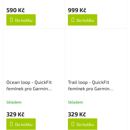
590 Kč
999 Kč
Do košíku
Do košíku
Ocean loop - QuickFit
Trail loop - QuickFit
řemínek pro Garmin
řemínek pro Garmin
22mm - Army Green
22mm - Šedo/žlutý
Skladem
Skladem
329 Kč
329 Kč
Do košíku
Do košíku