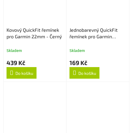
Kovový QuickFit řemínek
Jednobarevný QuickFit
pro Garmin 22mm - Černý
řemínek pro Garmin
22mm - Vínově červený
Skladem
Skladem
439 Kč
169 Kč
Do košíku
Do košíku