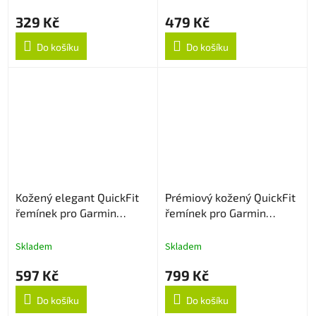
329 Kč
479 Kč
Do košíku
Do košíku
Kožený elegant QuickFit
Prémiový kožený QuickFit
řemínek pro Garmin
řemínek pro Garmin
22mm - Hnědý
22mm - Hnědý
Skladem
Skladem
597 Kč
799 Kč
Do košíku
Do košíku