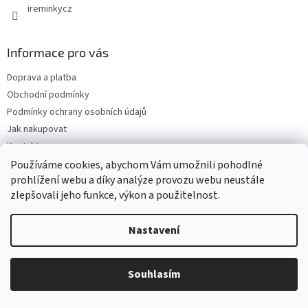
y
ireminkycz
v
ý
p
Informace pro vás
i
s
Doprava a platba
u
Obchodní podmínky
Podmínky ochrany osobních údajů
Jak nakupovat
Kontakty
Reklamace a vrácení zboží
Používáme cookies, abychom Vám umožnili pohodlné
prohlížení webu a díky analýze provozu webu neustále
Mapa serveru
zlepšovali jeho funkce, výkon a použitelnost.
Nastavení
Odebírat newsletter
Vložte svůj e-mail a my vám budeme zasílat informace o nových
produktech na našem e-shopu.
Souhlasím
E-mail