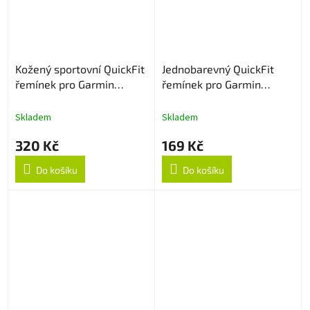
Kožený sportovní QuickFit
Jednobarevný QuickFit
řemínek pro Garmin
řemínek pro Garmin
22mm - Černý
22mm - Oranžový
Skladem
Skladem
320 Kč
169 Kč
Do košíku
Do košíku