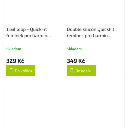
Trail loop - QuickFit
Double silicon QuickFit
řemínek pro Garmin
řemínek pro Garmin
22mm - Bílo/zelený
22mm - Černý
Skladem
Skladem
329 Kč
349 Kč
Do košíku
Do košíku