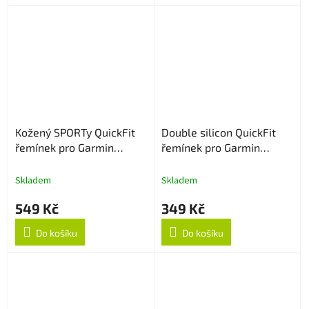
Kožený SPORTy QuickFit
Double silicon QuickFit
řemínek pro Garmin
řemínek pro Garmin
22mm - Tmavě hnědý
22mm - NavyBlue/Černý
Skladem
Skladem
549 Kč
349 Kč
Do košíku
Do košíku