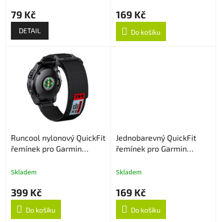
ů
79 Kč
169 Kč
DETAIL
Do košíku
Runcool nylonový QuickFit
Jednobarevný QuickFit
řemínek pro Garmin
řemínek pro Garmin
22mm - Černý
22mm - Bílý
Skladem
Skladem
399 Kč
169 Kč
Do košíku
Do košíku