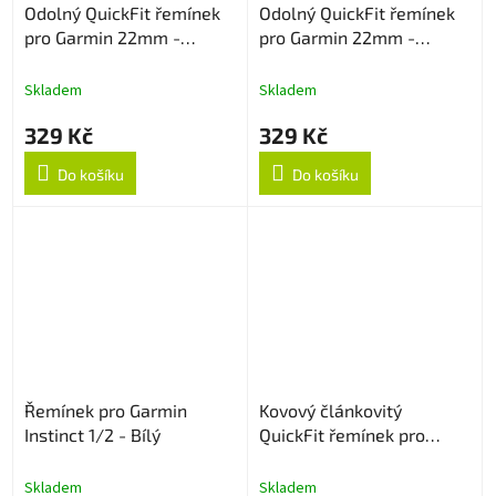
Odolný QuickFit řemínek
Odolný QuickFit řemínek
pro Garmin 22mm -
pro Garmin 22mm -
Šedo/Oranžový
Červený
Skladem
Skladem
329 Kč
329 Kč
Do košíku
Do košíku
Řemínek pro Garmin
Kovový článkovitý
Instinct 1/2 - Bílý
QuickFit řemínek pro
Garmin 22mm - Černý
Skladem
Skladem