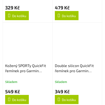
329 Kč
479 Kč
Do košíku
Do košíku
Kožený SPORTy QuickFit
Double silicon QuickFit
řemínek pro Garmin
řemínek pro Garmin
22mm - Černý
22mm - Bílo/Modrý
Skladem
Skladem
549 Kč
349 Kč
Do košíku
Do košíku