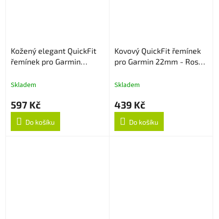
Kožený elegant QuickFit
Kovový QuickFit řemínek
řemínek pro Garmin
pro Garmin 22mm - Rose
22mm - Černý
Gold
Skladem
Skladem
597 Kč
439 Kč
Do košíku
Do košíku