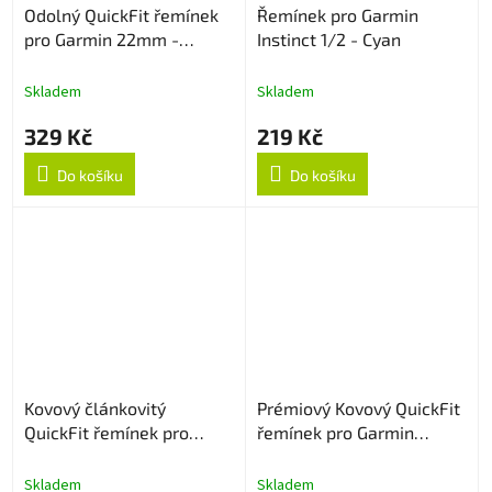
Odolný QuickFit řemínek
Řemínek pro Garmin
pro Garmin 22mm -
Instinct 1/2 - Cyan
Černo/Červený
Skladem
Skladem
329 Kč
219 Kč
Do košíku
Do košíku
Kovový článkovitý
Prémiový Kovový QuickFit
QuickFit řemínek pro
řemínek pro Garmin
Garmin 22mm - Stříbrný
22mm - Stříbrný
Skladem
Skladem