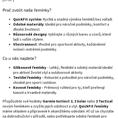
Proč zvolit naše řemínky?
QuickFit systém
: Rychlá a snadná výměna řemínků bez nářadí.
Odolné materiály
: Ideální pro náročné podmínky, komfort a
dlouhá životnost.
Různorodé designy
: Vybírejte z různých barev a vzorů, které
ladí s vaším stylem.
Všestrannost
: Vhodné pro sportovní aktivity, každodenní
nošení i extrémní podmínky.
Co u nás najdete?
Silikonové řemínky
– Lehký, flexibilní a odolný materiál ideální
pro aktivní životní styl a outdoorové aktivity.
Textilní řemínky
– Robustní a pohodlné pro náročné podmínky,
vhodné pro sport i outdoor.
Kovové řemínky
– Prémiový vzhled pro ty, kteří preferují
luxusní a trvanlivé materiály.
Přizpůsobte své hodinky
Garmin Instinct 2
,
2 Solar
nebo
2 Tactical
novým řemínkem a zvyšte jejich odolnost a styl.
QuickFit řemínky
máme skladem a připravené k okamžitému odeslání. Ať už se chystáte
na dobrodružství v přírodě, nebo potřebujete odolný řemínek pro