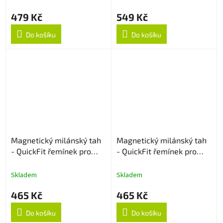
479 Kč
549 Kč
Do košíku
Do košíku
Magnetický milánský tah
Magnetický milánský tah
- QuickFit řemínek pro
- QuickFit řemínek pro
Garmin 22mm - Zlatý
Garmin 22mm - Rose Gold
Skladem
Skladem
465 Kč
465 Kč
Do košíku
Do košíku