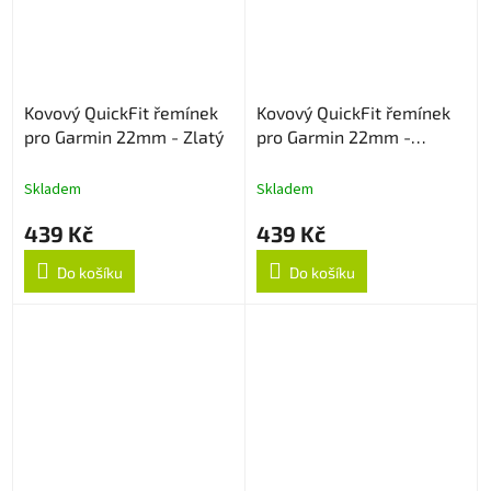
Kovový QuickFit řemínek
Kovový QuickFit řemínek
pro Garmin 22mm - Zlatý
pro Garmin 22mm -
Stříbrný
Skladem
Skladem
439 Kč
439 Kč
Do košíku
Do košíku