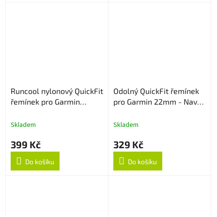
Runcool nylonový QuickFit
Odolný QuickFit řemínek
řemínek pro Garmin
pro Garmin 22mm - Navy
22mm - Černo/oranžový
Blue
Skladem
Skladem
399 Kč
329 Kč
Do košíku
Do košíku