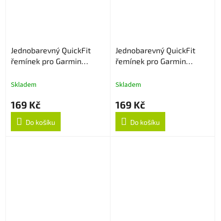
Jednobarevný QuickFit
Jednobarevný QuickFit
řemínek pro Garmin
řemínek pro Garmin
22mm - Narůžovělý
22mm - Zelený
Skladem
Skladem
169 Kč
169 Kč
Do košíku
Do košíku