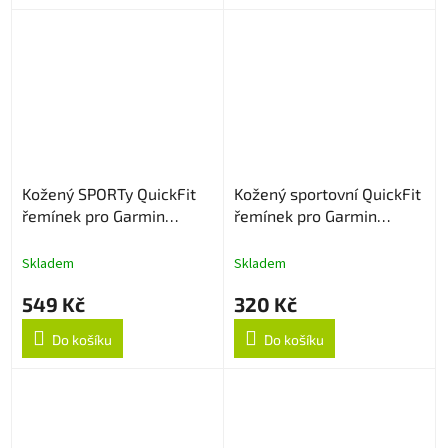
Kožený SPORTy QuickFit
Kožený sportovní QuickFit
řemínek pro Garmin
řemínek pro Garmin
22mm - Světle hnědý
22mm - Bílý
Skladem
Skladem
549 Kč
320 Kč
Do košíku
Do košíku