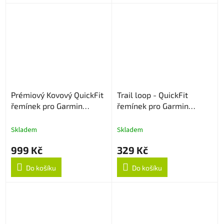
Prémiový Kovový QuickFit
Trail loop - QuickFit
řemínek pro Garmin
řemínek pro Garmin
22mm - Černý
22mm - Šedo/zelený
Skladem
Skladem
999 Kč
329 Kč
Do košíku
Do košíku