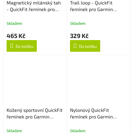
Magnetický milánský tah
Trail loop - QuickFit
- QuickFit řemínek pro
řemínek pro Garmin
Garmin 22mm - Černý
22mm - Černý
Skladem
Skladem
465 Kč
329 Kč
Do košíku
Do košíku
Kožený sportovní QuickFit
Nylonový QuickFit
řemínek pro Garmin
řemínek pro Garmin
22mm - Světle hnědý
22mm - Navy Blue
Skladem
Skladem