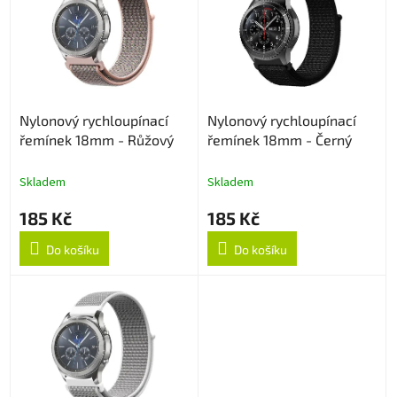
p
d
i
u
s
k
p
t
r
ů
o
Nylonový rychloupínací
Nylonový rychloupínací
d
řemínek 18mm - Růžový
řemínek 18mm - Černý
u
k
t
Skladem
Skladem
ů
185 Kč
185 Kč
Do košíku
Do košíku