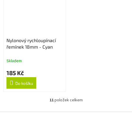
Nylonový rychloupínací
řemínek 18mm - Cyan
Skladem
185 Kč
Do košíku
11
položek celkem
O
v
l
Z
á
á
d
p
a