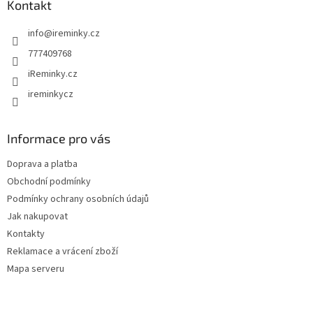
a
Kontakt
c
t
í
info
@
ireminky.cz
í
p
r
777409768
v
iReminky.cz
k
y
ireminkycz
v
ý
p
Informace pro vás
i
s
Doprava a platba
u
Obchodní podmínky
Podmínky ochrany osobních údajů
Jak nakupovat
Kontakty
Reklamace a vrácení zboží
Mapa serveru