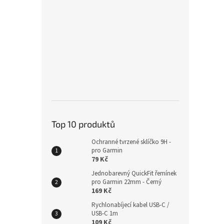
Alpin
20mm
219
Top 10 produktů
Ochranné tvrzené sklíčko 9H -
pro Garmin
79 Kč
Jednobarevný QuickFit řemínek
pro Garmin 22mm - Černý
169 Kč
Nylo
20mm
Rychlonabíjecí kabel USB-C /
USB-C 1m
109 Kč