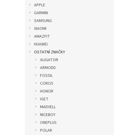
p
p
p
APPLE
i
r
a
GARMIN
s
o
n
SAMSUNG
p
d
e
r
u
XIAOMI
l
o
k
AMAZFIT
d
t
HUAWEI
u
ů
OSTATNÍ ZNAČKY
Nylo
k
ALIGATOR
20mm
t
ů
ARMODD
FOSSIL
COROS
185
HONOR
IGET
MADVELL
NICEBOY
ONEPLUS
POLAR