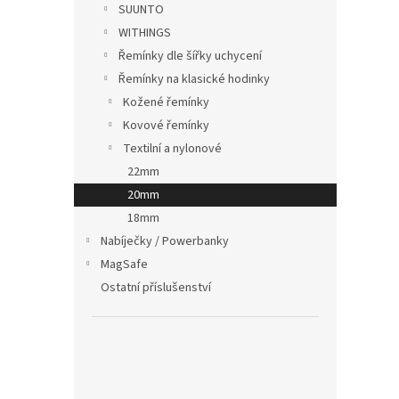
SUUNTO
WITHINGS
Řemínky dle šířky uchycení
Řemínky na klasické hodinky
Plete
Kožené řemínky
20mm
Kovové řemínky
Textilní a nylonové
22mm
229
20mm
18mm
Nabíječky / Powerbanky
MagSafe
Ostatní příslušenství