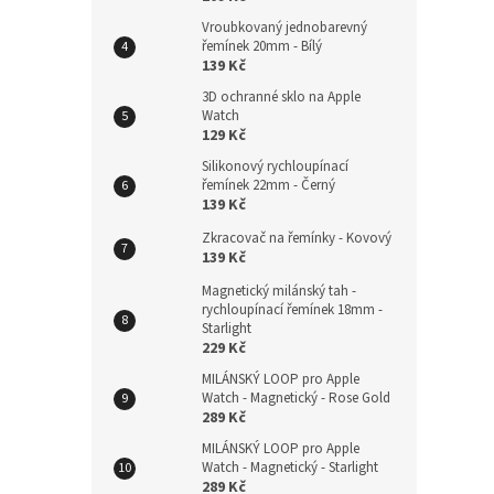
Vroubkovaný jednobarevný
řemínek 20mm - Bílý
185
139 Kč
3D ochranné sklo na Apple
Watch
129 Kč
Silikonový rychloupínací
řemínek 22mm - Černý
139 Kč
Zkracovač na řemínky - Kovový
139 Kč
Magnetický milánský tah -
rychloupínací řemínek 18mm -
Starlight
Nylo
229 Kč
20mm
MILÁNSKÝ LOOP pro Apple
Watch - Magnetický - Rose Gold
289 Kč
MILÁNSKÝ LOOP pro Apple
185
Watch - Magnetický - Starlight
289 Kč