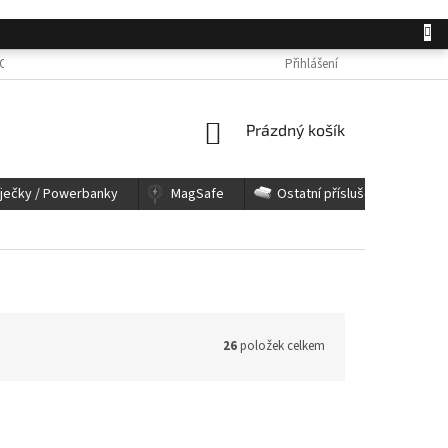
OSOBNÍCH ÚDAJŮ
JAK NAKUPOVAT
KONTAKTY
Přihlášení
REKLAMACE A 
NÁKUPNÍ
Prázdný košík
KOŠÍK
íječky / Powerbanky
MagSafe
Ostatní příslušenství
26
položek celkem