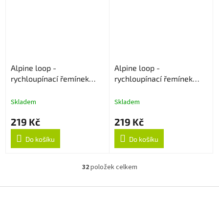
Alpine loop -
Alpine loop -
rychloupínací řemínek
rychloupínací řemínek
22mm - Oranžový
22mm - Bílý
Skladem
Skladem
219 Kč
219 Kč
Do košíku
Do košíku
32
položek celkem
O
v
l
Z
á
á
d
p
a