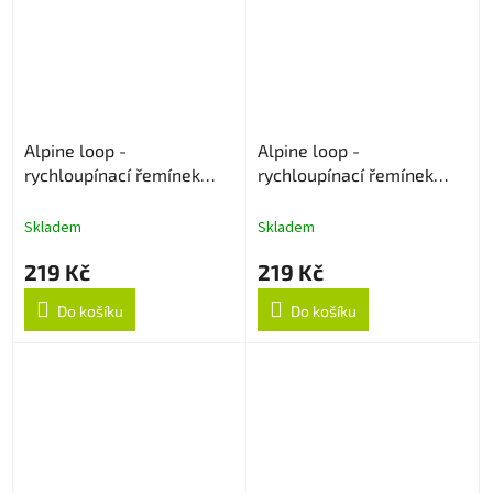
Alpine loop -
Alpine loop -
rychloupínací řemínek
rychloupínací řemínek
22mm - Černý
22mm - Army Green
Skladem
Skladem
219 Kč
219 Kč
Do košíku
Do košíku