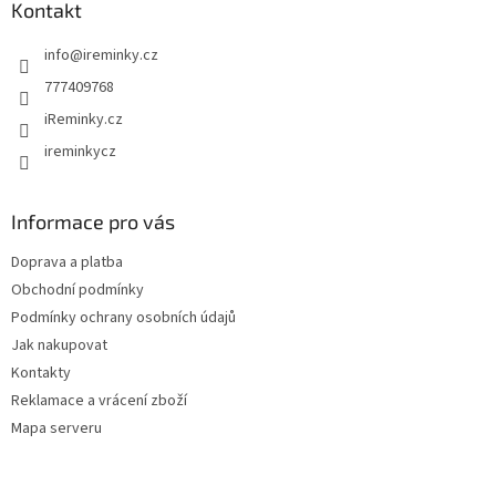
a
Kontakt
c
t
í
info
@
ireminky.cz
í
p
r
777409768
v
iReminky.cz
k
y
ireminkycz
v
ý
p
Informace pro vás
i
s
Doprava a platba
u
Obchodní podmínky
Podmínky ochrany osobních údajů
Jak nakupovat
Kontakty
Reklamace a vrácení zboží
Mapa serveru