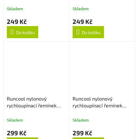
Šedý
Skladem
Skladem
249 Kč
249 Kč
Do košíku
Do košíku
Runcool nylonový
Runcool nylonový
rychloupínací řemínek
rychloupínací řemínek
22mm - Oranžový
22mm - Army Green
Skladem
Skladem
299 Kč
299 Kč