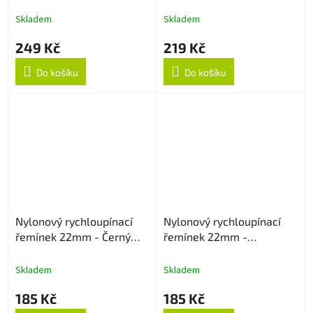
Černo/Oranžový
22mm - Béžový
Skladem
Skladem
249 Kč
219 Kč
Do košíku
Do košíku
Nylonový rychloupínací
Nylonový rychloupínací
řemínek 22mm - Černý
řemínek 22mm -
strukturovaný
Multicolor
Skladem
Skladem
185 Kč
185 Kč