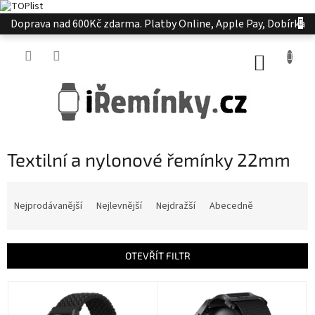
Přejít
Doprava nad 600Kč zdarma. Platby Online, Apple Pay, Dobírka
na
obsah
NÁKUP
KOŠÍK
Textilní a nylonové řemínky 22mm
Ř
a
Nejprodávanější
Nejlevnější
Nejdražší
Abecedně
z
e
n
OTEVŘÍT FILTR
í
p
V
r
ý
o