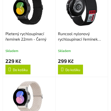
p
d
i
u
s
k
p
t
r
ů
o
Pletený rychloupínací
Runcool nylonový
d
řemínek 22mm - Černý
rychloupínací řemínek
u
22mm - Černý
k
t
Skladem
Skladem
ů
229 Kč
299 Kč
Do košíku
Do košíku