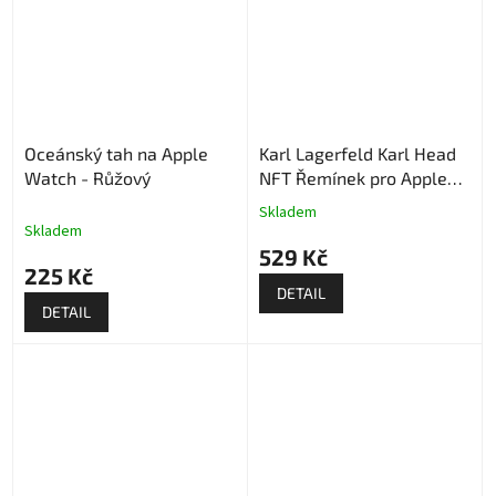
Oceánský tah na Apple
Karl Lagerfeld Karl Head
Watch - Růžový
NFT Řemínek pro Apple
Watch - Černý
Skladem
Průměrné
Skladem
hodnocení
529 Kč
produktu
225 Kč
je
DETAIL
5,0
DETAIL
z
5
hvězdiček.