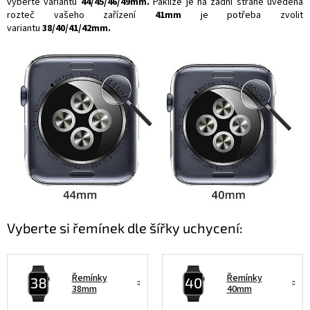
vyberte variantu
44/45/46/49mm.
Pakliže je na zadní straně uvedena
rozteč vašeho zařízení
41mm
je potřeba zvolit
variantu
38/40/41/42mm.
Vyberte si řemínek dle šířky uchycení:
Řemínky
Řemínky
38mm
40mm