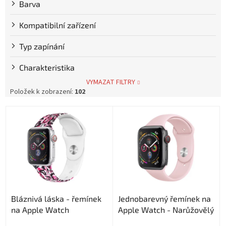
Barva
Kompatibilní zařízení
Typ zapínání
Charakteristika
VYMAZAT FILTRY
Položek k zobrazení:
102
V
ý
p
i
s
p
r
o
Bláznivá láska - řemínek
Jednobarevný řemínek na
d
na Apple Watch
Apple Watch - Narůžovělý
u
k