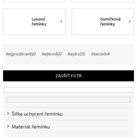
Luxusní
Gumičkové
řemínky
řemínky
Ř
a
Nejprodávanější
Nejlevnější
Nejdražší
Abecedně
z
e
n
ZAVŘÍT FILTR
í
p
r
o
d
u
Šířka uchycení řemínku
k
Materiál řemínku
t
ů