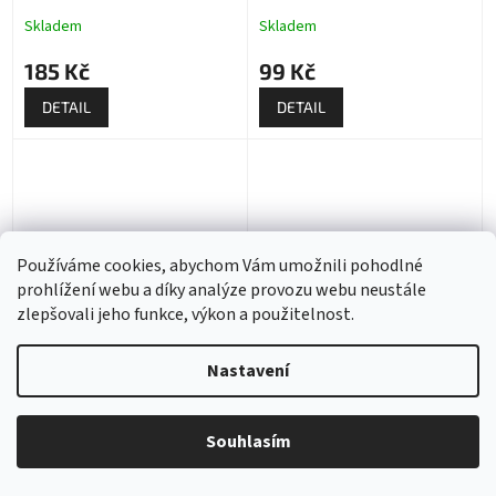
Skladem
Skladem
185 Kč
99 Kč
DETAIL
DETAIL
Používáme cookies, abychom Vám umožnili pohodlné
prohlížení webu a díky analýze provozu webu neustále
zlepšovali jeho funkce, výkon a použitelnost.
Sportovní řemínek na
Sportovní řemínek na
Apple Watch - Černo-
Apple Watch - Navy
Nastavení
fialový
modrý-bílý
Skladem
Skladem
Souhlasím
209 Kč
209 Kč