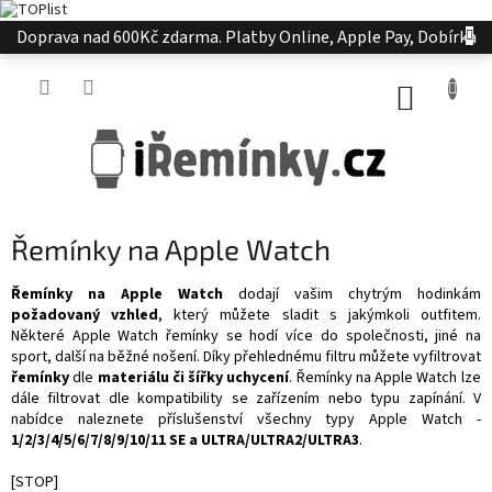
Přejít
Doprava nad 600Kč zdarma. Platby Online, Apple Pay, Dobírka
na
obsah
NÁKUP
KOŠÍK
Řemínky na Apple Watch
Řemínky na Apple Watch
dodají vašim chytrým hodinkám
požadovaný vzhled
, který můžete sladit s jakýmkoli outfitem.
Některé Apple Watch řemínky se hodí více do společnosti, jiné na
sport, další na běžné nošení.
Díky přehlednému filtru můžete vyfiltrovat
řemínky
dle
materiálu či
šířky uchycení
. Řemínky na Apple Watch lze
dále filtrovat dle kompatibility se zařízením nebo typu zapínání. V
nabídce naleznete příslušenství všechny typy Apple Watch -
1/2/3/4/5/6/7/8/9/10/11 SE a ULTRA/ULTRA2/ULTRA3
.
[STOP]