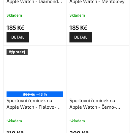
Apple Watch - Diamond
Apple Watch - Mentolový
blue
Skladem
Skladem
185 Kč
185 Kč
DETAIL
DETAIL
Výprodej
209 Kč
–43 %
Sportovní řemínek na
Sportovní řemínek na
Apple Watch - Fialovo-
Apple Watch - Černo-
razivý (výprodej)
červený
Skladem
Skladem
119 Kč
209 Kč