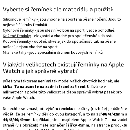
Vyberte si řemínek dle materiálu a použití:
Silikonové řemínky
- jsou vhodné na sport i na běžné nošení. Jsou to
nejlevnější druhy řemínků
Nylonové řemínky
- jsou ideální volbou na sport, velice pohodlné.
Kožené řemínky
- elegantní a vhodné pro společenské události.
Kovové řemínky
- odolné, skvělé jak do společnosti tak na běžné
nošení, nejsou vhodné na sport.
Milánské tahy
- jsou speciálním druhem kovových řemínků.
V jakých velikostech existují řemínky na Apple
Watch a jak správně vybrat?
Důležitým faktorem není ani tak model vašich chytrých hodinek, ale
šířka
.
Tu naleznete na zadní straně zařízení
. Udává se v
milimetrech a podle této velikosti je třeba správně vybrat pásek pro
vaše Apple Watch.
Nenechte se zmást, při výběru řemínku dle šířky (rozteče) je důležité
vědět, že se řemínky dělí do dvou kategorií, a to na
38/40/41/42mm
a
44/45/46/49mm
. Například jste-li majitelem Apple Watch 7 a na zadní
straně (viz obrázek) máte
označení šířky 45mm
, na stránce produktu