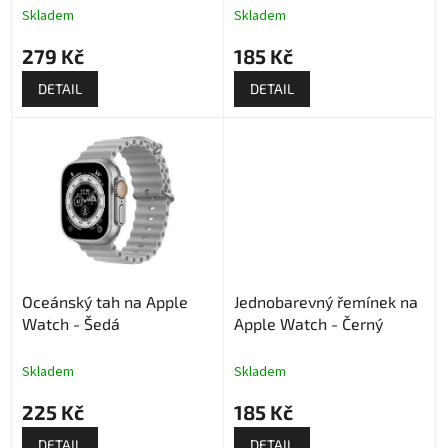
t
Skladem
Skladem
ů
279 Kč
185 Kč
DETAIL
DETAIL
Oceánský tah na Apple
Jednobarevný řemínek na
Watch - Šedá
Apple Watch - Černý
Skladem
Skladem
225 Kč
185 Kč
DETAIL
DETAIL