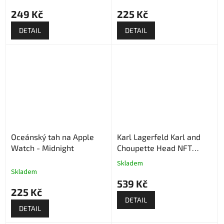
249 Kč
225 Kč
DETAIL
DETAIL
Oceánský tah na Apple
Karl Lagerfeld Karl and
Watch - Midnight
Choupette Head NFT
Řemínek pro Apple Watch
Skladem
Průměrné
- Bílý
Skladem
hodnocení
539 Kč
produktu
225 Kč
je
DETAIL
5,0
DETAIL
z
5