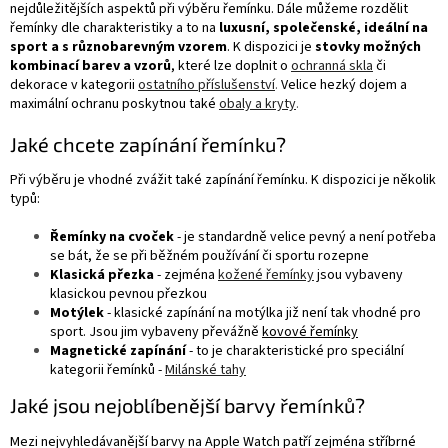
nejdůležitějších aspektů při výběru řemínku. Dále můžeme rozdělit
řemínky dle charakteristiky a to na
luxusní, společenské, ideální na
sport a s různobarevným vzorem
. K dispozici je
stovky možných
kombinací barev a vzorů
, které lze doplnit o
ochranná skla
či
dekorace v kategorii
ostatního příslušenství
.
Velice hezký dojem a
maximální ochranu poskytnou také
obaly a kryty
.
Jaké chcete zapínání řemínku?
Při výběru je vhodné zvážit také zapínání řemínku. K dispozici je několik
typů:
Řemínky na cvoček
- je standardně velice pevný a není potřeba
se bát, že se při běžném používání či sportu rozepne
Klasická přezka
- zejména
kožené řemínky
jsou vybaveny
klasickou pevnou přezkou
Motýlek
- klasické zapínání na motýlka již není tak vhodné pro
sport. Jsou jim vybaveny převážně
kovové řemínky
Magnetické zapínání
- to je charakteristické pro speciální
kategorii řemínků -
Milánské tahy
Jaké jsou nejoblíbenější barvy řemínků?
Mezi nejvyhledávanější barvy na Apple Watch patří zejména stříbrné