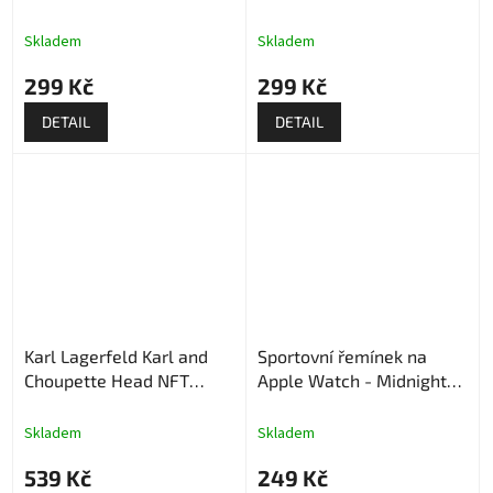
Skladem
Skladem
299 Kč
299 Kč
DETAIL
DETAIL
Karl Lagerfeld Karl and
Sportovní řemínek na
Choupette Head NFT
Apple Watch - Midnight
Řemínek pro Apple Watch
Sky
- Růžový
Skladem
Skladem
539 Kč
249 Kč