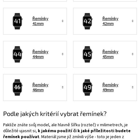
Řemínky
Řemínky
41mm
42mm
Řemínky
Řemínky
44mm
45mm
Řemínky
Řemínky
46mm
49mm
Podle jakých kritérií vybrat řemínek?
Pakliže znáte svůj model, ale hlavně šířku (rozteč) v milimetrech, je
důležité ujasnit si,
k jakému použití či k jaké příležitosti budete
řemínek používat
. Materiál jsme již zmínili výše - toto je jeden z