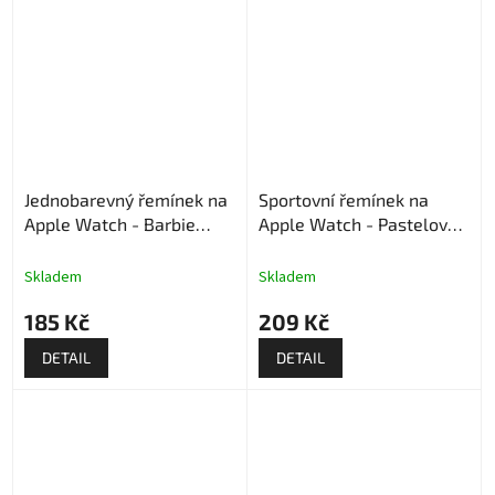
hvězdiček.
Jednobarevný řemínek na
Sportovní řemínek na
Apple Watch - Barbie
Apple Watch - Pastelově
powder
modrý
Skladem
Skladem
185 Kč
209 Kč
DETAIL
DETAIL