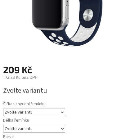
209 Kč
172,73 Kč bez DPH
Měrná
Zvolte variantu
cena:
Šířka uchycení řemínku
Délka řemínku
Barva