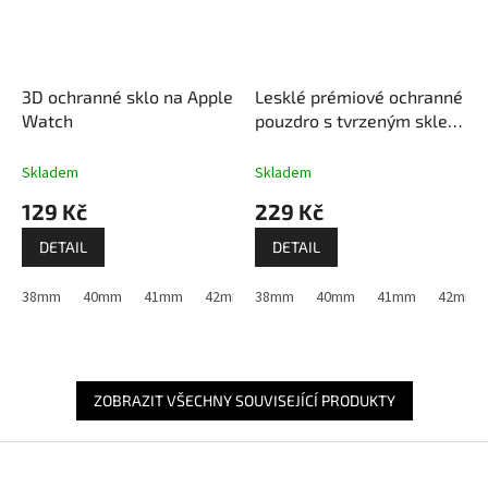
3D ochranné sklo na Apple
Lesklé prémiové ochranné
Watch
pouzdro s tvrzeným sklem
pro Apple Watch
Skladem
Skladem
129 Kč
229 Kč
DETAIL
DETAIL
38mm
40mm
41mm
42mm (Apple Watch 1,2,3)
38mm
40mm
41mm
42mm (Apple W
42mm (A
ZOBRAZIT VŠECHNY SOUVISEJÍCÍ PRODUKTY
Z
á