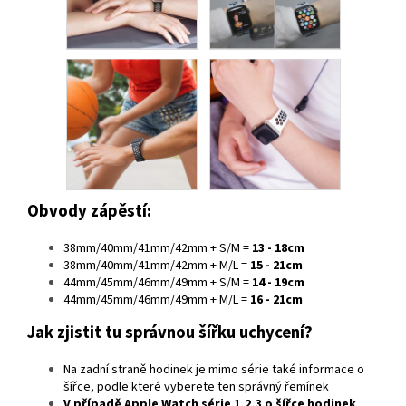
Obvody zápěstí:
38mm/40mm/41mm/42mm + S/M =
13 - 18cm
38mm/40mm/41mm/42mm + M/L =
15 - 21cm
44mm/45mm/46mm/49mm + S/M =
14 - 19cm
44mm/45mm/46mm/49mm + M/L =
16 - 21cm
Jak zjistit tu správnou šířku uchycení?
Na zadní straně hodinek je mimo série také informace o
šířce, podle které vyberete ten správný řemínek
V případě
Apple Watch série 1,2,3
o šířce hodinek