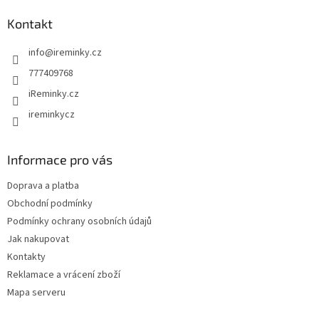
p
a
Kontakt
t
info
@
ireminky.cz
í
777409768
iReminky.cz
ireminkycz
Informace pro vás
Doprava a platba
Obchodní podmínky
Podmínky ochrany osobních údajů
Jak nakupovat
Kontakty
Reklamace a vrácení zboží
Mapa serveru