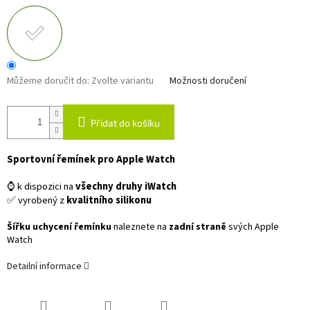
Můžeme doručit do:
Zvolte variantu
Možnosti doručení
Přidat do košíku
Sportovní řemínek pro Apple Watch
⌚ k dispozici na
všechny druhy iWatch
✅ vyrobený z
kvalitního silikonu
Šířku uchycení řemínku
naleznete na
zadní straně
svých Apple
Watch
Detailní informace