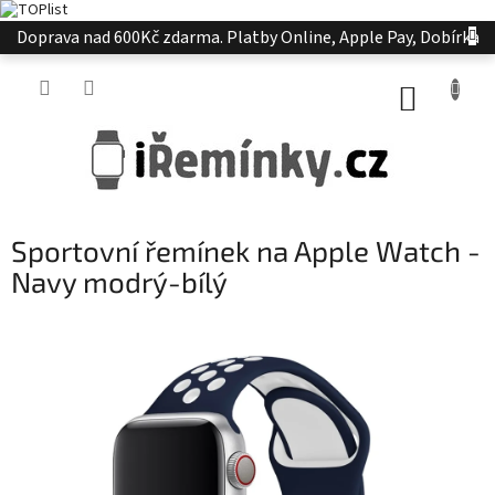
Přejít
Doprava nad 600Kč zdarma. Platby Online, Apple Pay, Dobírka
na
obsah
NÁKUP
KOŠÍK
Sportovní řemínek na Apple Watch -
Navy modrý-bílý