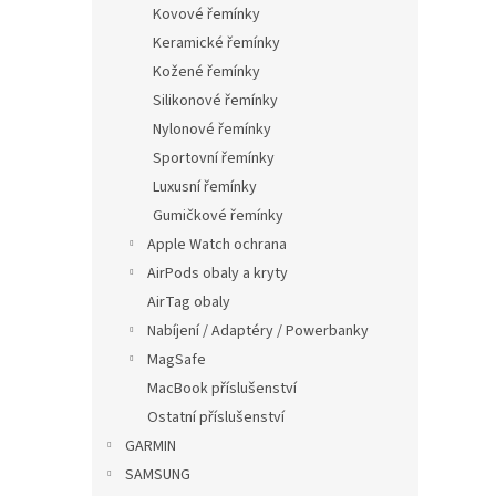
p
Kovové řemínky
a
Keramické řemínky
n
Kožené řemínky
e
Silikonové řemínky
l
Nylonové řemínky
Sportovní řemínky
Luxusní řemínky
Gumičkové řemínky
Apple Watch ochrana
AirPods obaly a kryty
AirTag obaly
Nabíjení / Adaptéry / Powerbanky
MagSafe
MacBook příslušenství
Ostatní příslušenství
GARMIN
SAMSUNG