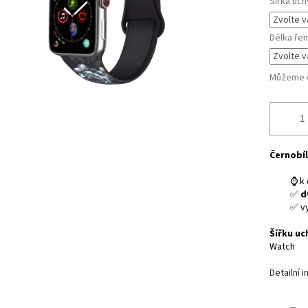
Šířka uch
Délka ře
Můžeme d
Černobíl
⌚ k 
✅
d
✅ v
Šířku uc
Watch
Detailní 