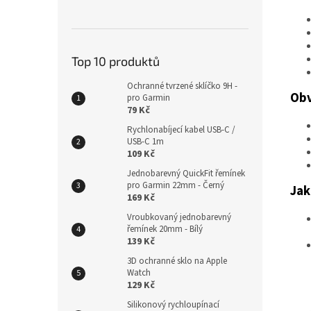
Top 10 produktů
Ochranné tvrzené sklíčko 9H -
Obv
pro Garmin
79 Kč
Rychlonabíjecí kabel USB-C /
USB-C 1m
109 Kč
Jednobarevný QuickFit řemínek
pro Garmin 22mm - Černý
Jak
169 Kč
Vroubkovaný jednobarevný
řemínek 20mm - Bílý
139 Kč
3D ochranné sklo na Apple
Watch
129 Kč
Silikonový rychloupínací