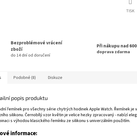
TISK
Bezproblémové vrácení
Při nákupu nad 60
zboží
doprava zdarma
do 14 dní od doručení
s
Podobné (8)
Diskuze
ailní popis produktu
adní řemínek pro všechny série chytrých hodinek Apple Watch. Řemínek je 
tního silikonu. Černobílý vzor květin je velice hezky zpracovaný - nabízí eleg
inaci s výhodou klasického řemínku ze silikonu s univerzálním použitím.
čové informace: