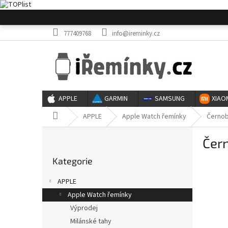
Přejít
na
obsah
777409768
info@ireminky.cz
APPLE
GARMIN
SAMSUNG
XIAO
Domů
APPLE
Apple Watch řemínky
Černob
P
Čern
o
Přeskočit
s
Kategorie
kategorie
t
r
APPLE
a
Apple Watch řemínky
n
Výprodej
n
í
Milánské tahy