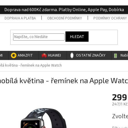
Doprava nad 600Kč zdarma. Platby Online, Apple Pay, Dobírka
DOPRAVA A PLATBA
OBCHODNÍ PODMÍNKY
PODMÍNKY OCHRANY 
HLEDAT
MI
AMAZFIT
HUAWEI
OSTATNÍ ZNAČKY
Nab
ílá květina - řemínek na Apple Watch
obílá květina - řemínek na Apple Wat
299
247,11 K
Měrná
Zvolt
cena: