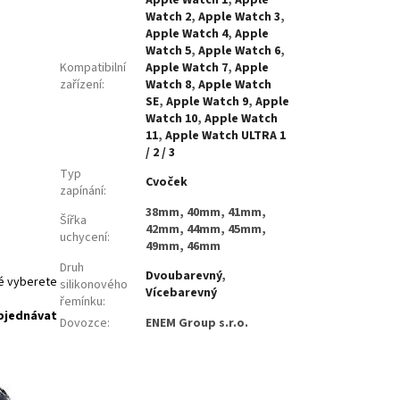
Watch 2
,
Apple Watch 3
,
Apple Watch 4
,
Apple
Watch 5
,
Apple Watch 6
,
Kompatibilní
Apple Watch 7
,
Apple
zařízení
:
Watch 8
,
Apple Watch
SE
,
Apple Watch 9
,
Apple
Watch 10
,
Apple Watch
11
,
Apple Watch ULTRA 1
/ 2 / 3
Typ
Cvoček
zapínání
:
38mm, 40mm, 41mm,
Šířka
42mm, 44mm, 45mm,
uchycení
:
49mm, 46mm
Druh
Dvoubarevný
,
ré vyberete
silikonového
Vícebarevný
řemínku
:
bjednávat
Dovozce
:
ENEM Group s.r.o.