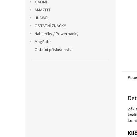
XIAOMI
AMAZFIT
HUAWEI
OSTATNÍ ZNAČKY
Nabíječky / Powerbanky
MagSafe
Ostatní příslušenství
Popi
Det
Zákl
kvali
komb
Klí