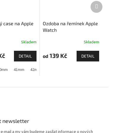
Další
produkt
vý case na Apple
Ozdoba na řemínek Apple
Watch
Skladem
Skladem
Kč
139 Kč
od
DETAIL
DETAIL
 11)
 1,2,3)
0mm
44mm
41mm
44mm
45mm
42mm (Apple Watch 1,2,3)
45mm
46mm
49mm
44mm
45mm
t newsletter
j e-mail a my vám budeme zasílat informace o nových