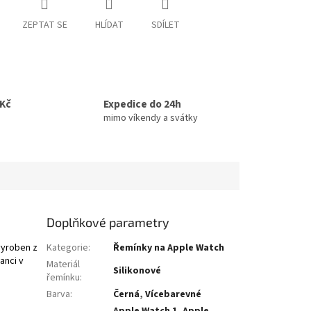
ZEPTAT SE
HLÍDAT
SDÍLET
0Kč
Expedice do 24h
mimo víkendy a svátky
Doplňkové parametry
vyroben z
Kategorie
:
Řemínky na Apple Watch
anci v
Materiál
Silikonové
řemínku
:
Barva
:
Černá
,
Vícebarevné
Apple Watch 1
,
Apple