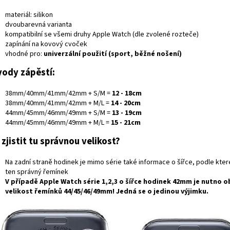
materiál: silikon
dvoubarevná varianta
kompatibilní se všemi druhy Apple Watch (dle zvolené rozteče)
zapínání na kovový cvoček
vhodné pro:
univerzální použití (sport, běžné nošení)
ody zápěstí:
38mm/40mm/41mm/42mm + S/M =
12 - 18cm
38mm/40mm/41mm/42mm + M/L =
14 - 20cm
44mm/45mm/46mm/49mm + S/M =
13 - 19cm
44mm/45mm/46mm/49mm + M/L =
15 - 21cm
 zjistit tu správnou velikost?
Na zadní straně hodinek je mimo série také informace o šířce, podle kte
ten správný řemínek
V případě
Apple Watch série 1,2,3
o šířce hodinek
42mm
je nutno o
velikost řemínků
44/45/46/49mm
! Jedná se o jedinou výjimku.