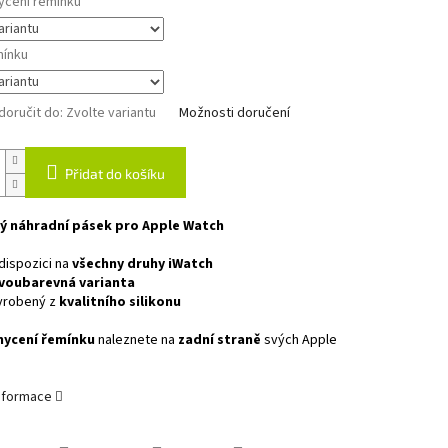
ycení řemínku
mínku
oručit do:
Zvolte variantu
Možnosti doručení
Přidat do košíku
ý náhradní pásek pro Apple Watch
dispozici na
všechny druhy iWatch
voubarevná varianta
yrobený z
kvalitního silikonu
hycení řemínku
naleznete na
zadní straně
svých Apple
informace