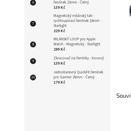
řemínek 22mm - Černý
139 Kč
Magnetický milánský tah -
rychloupínací řemínek 18mm -
Starlight
229 Kč
MILÁNSKÝ LOOP pro Apple
Watch - Magnetický - Starlight
289 Kč
Zkracovač na řemínky - Kovový
139 Kč
Jednobarevný QuickFit řemínek
pro Garmin 26mm - Černý
179 Kč
Souvi