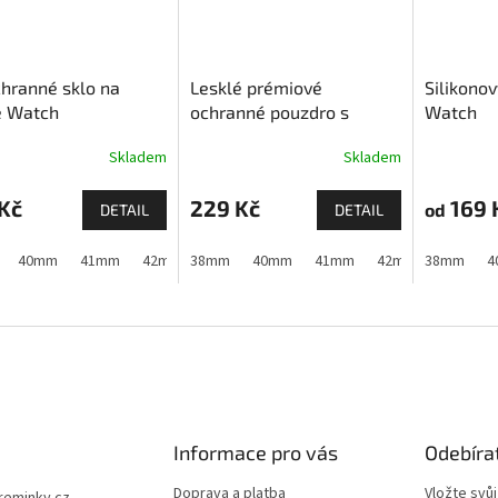
hranné sklo na
Lesklé prémiové
Silikono
e Watch
ochranné pouzdro s
Watch
tvrzeným sklem pro
Skladem
Skladem
Apple Watch
Kč
229 Kč
169 
od
DETAIL
DETAIL
40mm
41mm
42mm (Apple Watch 1,2,3)
38mm
40mm
41mm
42mm (Apple Watch 10 a
42mm (Apple Watch
38mm
4
Informace pro vás
Odebíra
Doprava a platba
Vložte svů