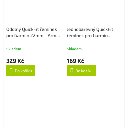
Odolný QuickFit řemínek
Jednobarevný QuickFit
pro Garmin 22mm - Army
řemínek pro Garmin
Green
22mm - Šedý
Skladem
Skladem
329 Kč
169 Kč
Do košíku
Do košíku