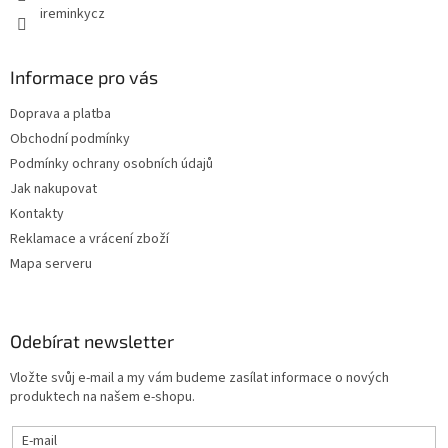
y
ireminkycz
v
ý
p
Informace pro vás
i
s
Doprava a platba
u
Obchodní podmínky
Podmínky ochrany osobních údajů
Jak nakupovat
Kontakty
Reklamace a vrácení zboží
Mapa serveru
Odebírat newsletter
Vložte svůj e-mail a my vám budeme zasílat informace o nových
produktech na našem e-shopu.
E-mail