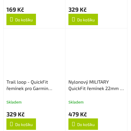
169 Kč
329 Kč
Do košíku
Do košíku
Trail loop - QuickFit
Nylonový MILITARY
řemínek pro Garmin
QuickFit řemínek 22mm -
22mm - Šedo/zelený
Coyote
Skladem
Skladem
329 Kč
479 Kč
Do košíku
Do košíku