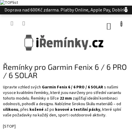
Přejít
Doprava nad 600Kč zdarma. Platby Online, Apple Pay, Dobírka
na
obsah
NÁKUP
KOŠÍK
Řemínky pro Garmin Fenix 6 / 6 PRO
/ 6 SOLAR
Upravte vzhled svých
Garmin Fenix 6 / 6 PRO / 6 SOLAR
s našimi
vysoce kvalitními řemínky, které jsou navrženy pro střední variantu
tohoto modelu. Řemínky o šířce
22 mm
zajišťují ideální kombinaci
odolnosti, pohodlí a designu. Nabízíme širokou škálu materiálů – od
silikonu
, přes
kožené
až po
kovové a textilní pásky
, které splní
vaše požadavky na každý den, sport i outdoorové aktivity.
[STOP]