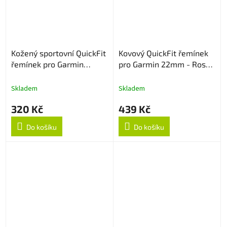
Kožený sportovní QuickFit
Kovový QuickFit řemínek
řemínek pro Garmin
pro Garmin 22mm - Rose
22mm - Bílý
Gold
Skladem
Skladem
320 Kč
439 Kč
Do košíku
Do košíku