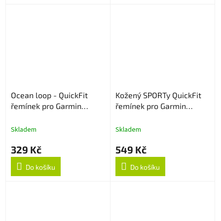
Ocean loop - QuickFit
Kožený SPORTy QuickFit
řemínek pro Garmin
řemínek pro Garmin
22mm - Oranžový
22mm - Tmavě hnědý
Skladem
Skladem
329 Kč
549 Kč
Do košíku
Do košíku