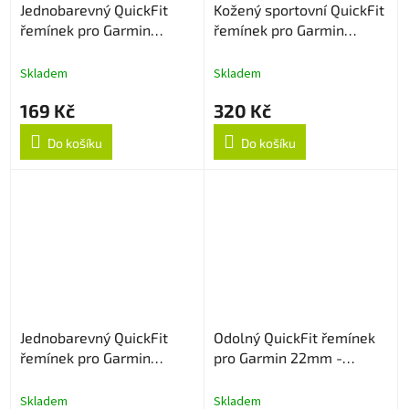
Jednobarevný QuickFit
Kožený sportovní QuickFit
řemínek pro Garmin
řemínek pro Garmin
22mm - Navy Blue
22mm - Černý
Skladem
Skladem
169 Kč
320 Kč
Do košíku
Do košíku
Jednobarevný QuickFit
Odolný QuickFit řemínek
řemínek pro Garmin
pro Garmin 22mm -
22mm - Oranžový
Černo/Šedý
Skladem
Skladem