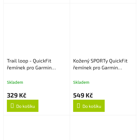
Trail loop - QuickFit
Kožený SPORTy QuickFit
řemínek pro Garmin
řemínek pro Garmin
22mm - Šedo/žlutý
22mm - Světle hnědý
Skladem
Skladem
329 Kč
549 Kč
Do košíku
Do košíku