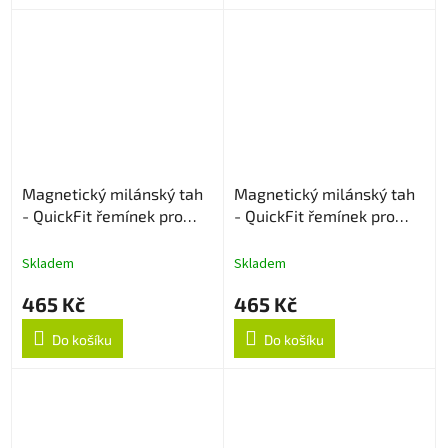
Magnetický milánský tah
Magnetický milánský tah
- QuickFit řemínek pro
- QuickFit řemínek pro
Garmin 22mm - Zlatý
Garmin 22mm - Rose Gold
Skladem
Skladem
465 Kč
465 Kč
Do košíku
Do košíku