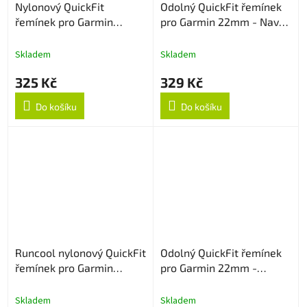
Nylonový QuickFit
Odolný QuickFit řemínek
řemínek pro Garmin
pro Garmin 22mm - Navy
22mm - Černý
Blue
Skladem
Skladem
325 Kč
329 Kč
Do košíku
Do košíku
Runcool nylonový QuickFit
Odolný QuickFit řemínek
řemínek pro Garmin
pro Garmin 22mm -
22mm - Černo/oranžový
Oranžový
Skladem
Skladem