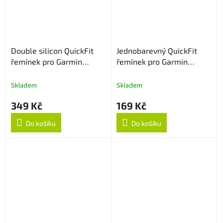
Double silicon QuickFit
Jednobarevný QuickFit
řemínek pro Garmin
řemínek pro Garmin
22mm - Červeno/Černý
22mm - Červený
Skladem
Skladem
349 Kč
169 Kč
Do košíku
Do košíku