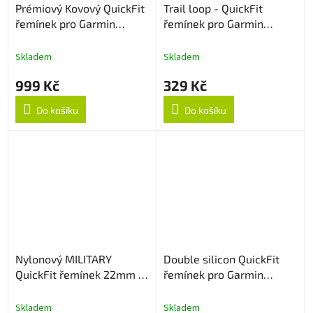
Prémiový Kovový QuickFit
Trail loop - QuickFit
řemínek pro Garmin
řemínek pro Garmin
22mm - Černý
22mm - Popelavý
Skladem
Skladem
999 Kč
329 Kč
Do košíku
Do košíku
Nylonový MILITARY
Double silicon QuickFit
QuickFit řemínek 22mm -
řemínek pro Garmin
Black
22mm - Bílo/Modrý
Skladem
Skladem