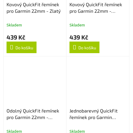
Kovový QuickFit řemínek
Kovový QuickFit řemínek
pro Garmin 22mm - Zlatý
pro Garmin 22mm -
Stříbrný
Skladem
Skladem
439 Kč
439 Kč
Do košíku
Do košíku
Odolný QuickFit řemínek
Jednobarevný QuickFit
pro Garmin 22mm -
řemínek pro Garmin
Černo/Červený
22mm - Narůžovělý
Skladem
Skladem