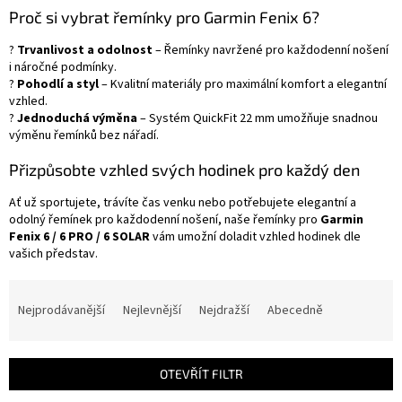
Proč si vybrat řemínky pro Garmin Fenix 6?
?
Trvanlivost a odolnost
– Řemínky navržené pro každodenní nošení
i náročné podmínky.
?
Pohodlí a styl
– Kvalitní materiály pro maximální komfort a elegantní
vzhled.
?
Jednoduchá výměna
– Systém QuickFit 22 mm umožňuje snadnou
výměnu řemínků bez nářadí.
Přizpůsobte vzhled svých hodinek pro každý den
Ať už sportujete, trávíte čas venku nebo potřebujete elegantní a
odolný řemínek pro každodenní nošení, naše řemínky pro
Garmin
Fenix 6 / 6 PRO / 6 SOLAR
vám umožní doladit vzhled hodinek dle
vašich představ.
Ř
a
Nejprodávanější
Nejlevnější
Nejdražší
Abecedně
z
e
n
OTEVŘÍT FILTR
í