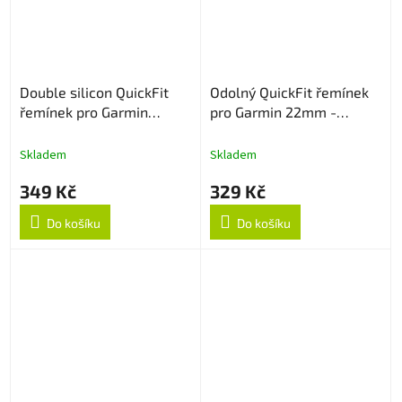
Double silicon QuickFit
Odolný QuickFit řemínek
řemínek pro Garmin
pro Garmin 22mm -
22mm - NavyBlue/Černý
Červený
Skladem
Skladem
349 Kč
329 Kč
Do košíku
Do košíku