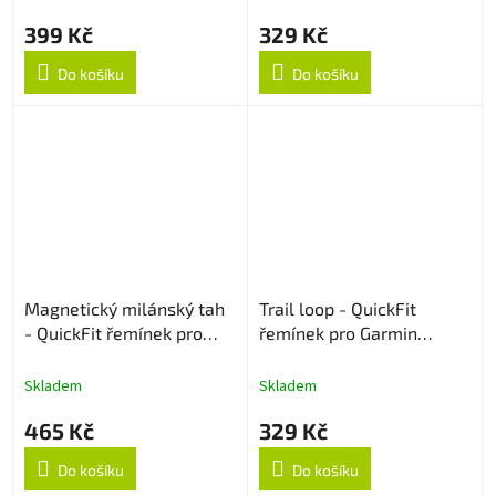
399 Kč
329 Kč
Do košíku
Do košíku
Magnetický milánský tah
Trail loop - QuickFit
- QuickFit řemínek pro
řemínek pro Garmin
Garmin 22mm - Černý
22mm - Černý
Skladem
Skladem
465 Kč
329 Kč
Do košíku
Do košíku