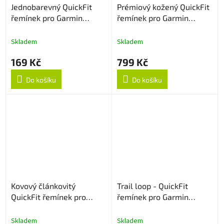
Jednobarevný QuickFit
Prémiový kožený QuickFit
řemínek pro Garmin
řemínek pro Garmin
22mm - Zelený
22mm - Černý
Skladem
Skladem
169 Kč
799 Kč
Do košíku
Do košíku
Kovový článkovitý
Trail loop - QuickFit
QuickFit řemínek pro
řemínek pro Garmin
Garmin 22mm - Stříbrný
22mm - Šedo/modrý
Skladem
Skladem