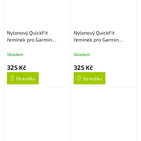
Nylonový QuickFit
Nylonový QuickFit
řemínek pro Garmin
řemínek pro Garmin
22mm - Šedá
22mm - Army Green
Skladem
Skladem
325 Kč
325 Kč
Do košíku
Do košíku