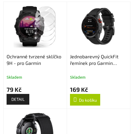
p
V
r
ý
o
p
d
i
u
s
k
p
t
r
ů
o
Ochranné tvrzené sklíčko
Jednobarevný QuickFit
d
9H - pro Garmin
řemínek pro Garmin
u
22mm - Černý
k
t
Skladem
Skladem
ů
79 Kč
169 Kč
DETAIL
Do košíku