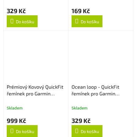
329 Kč
169 Kč
Do košíku
Do košíku
Prémiový Kovový QuickFit
Ocean loop - QuickFit
řemínek pro Garmin
řemínek pro Garmin
22mm - Stříbrný
22mm - Army Green
Skladem
Skladem
999 Kč
329 Kč
Do košíku
Do košíku