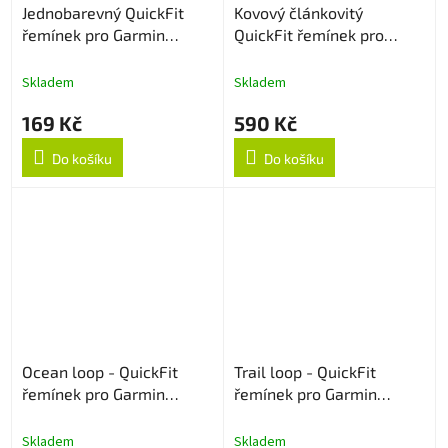
Jednobarevný QuickFit
Kovový článkovitý
řemínek pro Garmin
QuickFit řemínek pro
22mm - Vínově červený
Garmin 22mm - Černý
Skladem
Skladem
169 Kč
590 Kč
Do košíku
Do košíku
Ocean loop - QuickFit
Trail loop - QuickFit
řemínek pro Garmin
řemínek pro Garmin
22mm - Midnight
22mm - Bílo/zelený
Skladem
Skladem