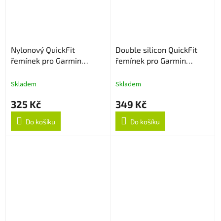
Nylonový QuickFit
Double silicon QuickFit
řemínek pro Garmin
řemínek pro Garmin
22mm - Navy Blue
22mm - ArmyGreen/Černý
Skladem
Skladem
325 Kč
349 Kč
Do košíku
Do košíku