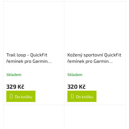
Trail loop - QuickFit
Kožený sportovní QuickFit
řemínek pro Garmin
řemínek pro Garmin
22mm - Creamy
22mm - Světle hnědý
Skladem
Skladem
329 Kč
320 Kč
Do košíku
Do košíku