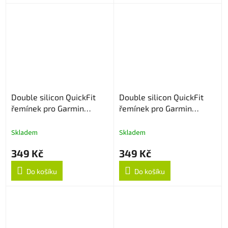
Double silicon QuickFit
Double silicon QuickFit
řemínek pro Garmin
řemínek pro Garmin
22mm - Tyrkys/Černý
22mm - Zeleno/Modrý
Skladem
Skladem
349 Kč
349 Kč
Do košíku
Do košíku