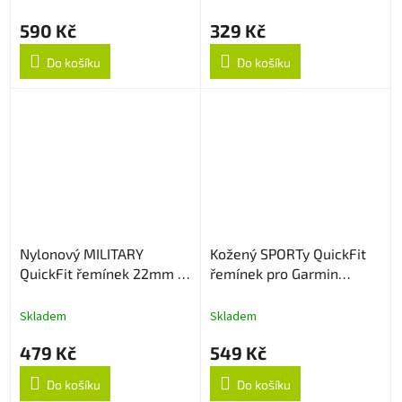
590 Kč
329 Kč
Do košíku
Do košíku
Nylonový MILITARY
Kožený SPORTy QuickFit
QuickFit řemínek 22mm -
řemínek pro Garmin
Green camouflage
22mm - Bílý
Skladem
Skladem
479 Kč
549 Kč
Do košíku
Do košíku