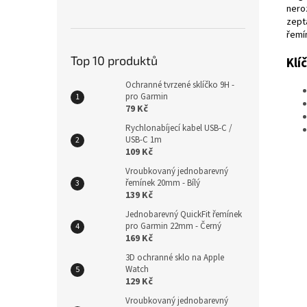
nero
zept
řemí
Top 10 produktů
Klí
Ochranné tvrzené sklíčko 9H -
pro Garmin
79 Kč
Rychlonabíjecí kabel USB-C /
USB-C 1m
109 Kč
Vroubkovaný jednobarevný
řemínek 20mm - Bílý
139 Kč
Jednobarevný QuickFit řemínek
pro Garmin 22mm - Černý
169 Kč
3D ochranné sklo na Apple
Watch
129 Kč
Vroubkovaný jednobarevný