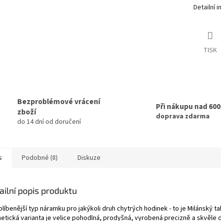
Detailní 
TISK
Bezproblémové vrácení
Při nákupu nad 60
zboží
doprava zdarma
do 14 dní od doručení
s
Podobné (8)
Diskuze
ailní popis produktu
líbenější typ náramku pro jakýkoli druh chytrých hodinek - to je Milánský ta
etická varianta je velice pohodlná, prodyšná, vyrobená precizně a skvěle dr