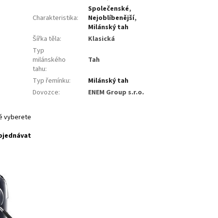
Společenské
,
Charakteristika
:
Nejoblíbenější
,
Milánský tah
Šířka těla
:
Klasická
Typ
milánského
Tah
tahu
:
Typ řemínku
:
Milánský tah
Dovozce
:
ENEM Group s.r.o.
ré vyberete
bjednávat