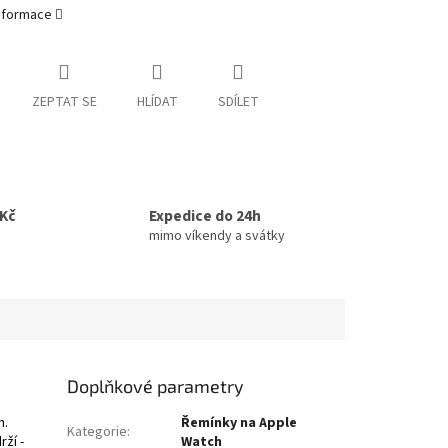
informace
ZEPTAT SE
HLÍDAT
SDÍLET
0Kč
Expedice do 24h
mimo víkendy a svátky
Doplňkové parametry
h.
Řemínky na Apple
Kategorie
:
ží -
Watch