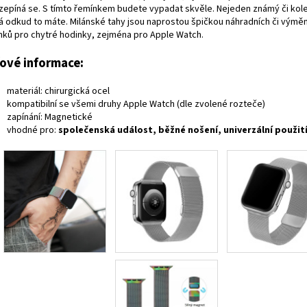
zepíná se. S tímto řemínkem budete vypadat skvěle. Nejeden známý či kol
á odkud to máte. Milánské tahy jsou naprostou špičkou náhradních či výmě
nků pro chytré hodinky, zejména pro Apple Watch.
čové informace:
materiál: chirurgická ocel
kompatibilní se všemi druhy Apple Watch (dle zvolené rozteče)
zapínání: Magnetické
vhodné pro:
společenská událost, běžné nošení, univerzální použit