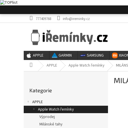
Přejít
na
obsah
777409768
info@ireminky.cz
APPLE
GARMIN
SAMSUNG
XIAO
Domů
APPLE
Apple Watch řemínky
MILÁNS
P
MIL
o
Přeskočit
s
Kategorie
kategorie
t
r
APPLE
a
Apple Watch řemínky
n
Výprodej
n
í
Milánské tahy