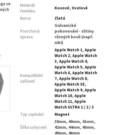
ega se
Materiál
Kovové
,
Ocelové
nných
řemínku
:
Barva
:
Zlatá
Galvanické
Povrchová
pokovování - slitiny
úprava
:
různých kovů (např.
nikl)
Apple Watch 1
,
Apple
Watch 2
,
Apple Watch
í
3
,
Apple Watch 4
,
Apple Watch 5
,
Apple
Watch 6
,
Apple Watch
Kompatibilní
7
,
Apple Watch 8
,
zařízení
:
Apple Watch SE
,
Apple Watch 9
,
Apple
Watch 10
,
Apple
Watch 11
,
Apple
Watch ULTRA 1 / 2 / 3
Typ zapínání
:
Magnet
38mm, 40mm, 41mm,
Šířka uchycení
:
42mm, 44mm, 45mm,
49mm, 46mm