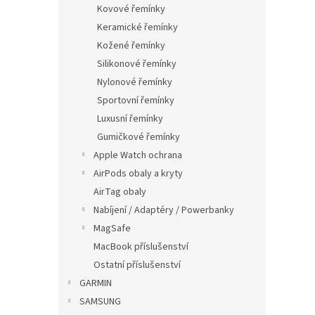
p
Kovové řemínky
a
Keramické řemínky
n
Kožené řemínky
e
Silikonové řemínky
l
Nylonové řemínky
Sportovní řemínky
Luxusní řemínky
Gumičkové řemínky
Apple Watch ochrana
AirPods obaly a kryty
AirTag obaly
Nabíjení / Adaptéry / Powerbanky
MagSafe
MacBook příslušenství
Ostatní příslušenství
GARMIN
SAMSUNG