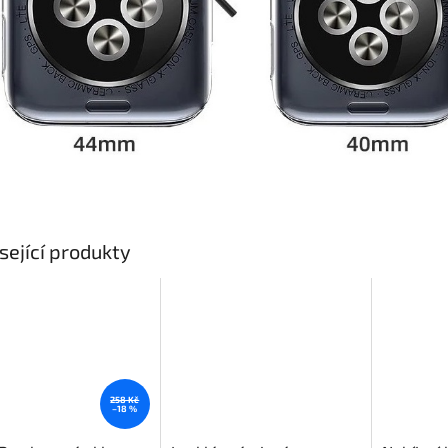
sející produkty
258 Kč
–18 %