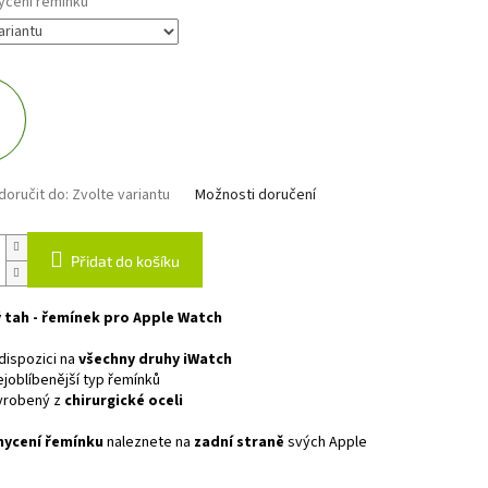
ycení řemínku
oručit do:
Zvolte variantu
Možnosti doručení
Přidat do košíku
 tah - řemínek pro Apple Watch
dispozici na
všechny druhy iWatch
joblíbenější typ řemínků
yrobený z
chirurgické oceli
hycení řemínku
naleznete na
zadní straně
svých Apple