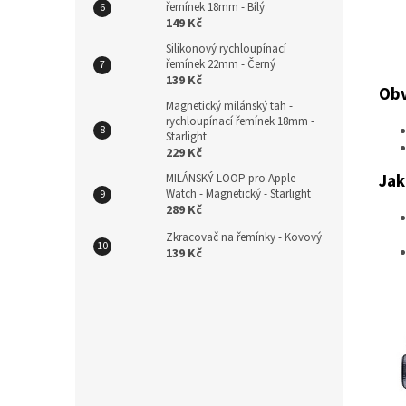
řemínek 18mm - Bílý
149 Kč
Silikonový rychloupínací
řemínek 22mm - Černý
139 Kč
Obv
Magnetický milánský tah -
rychloupínací řemínek 18mm -
Starlight
229 Kč
Jak
MILÁNSKÝ LOOP pro Apple
Watch - Magnetický - Starlight
289 Kč
Zkracovač na řemínky - Kovový
139 Kč