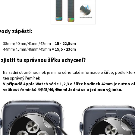
ody zápěstí:
38mm/40mm/41mm/42mm =
15 - 22,5cm
44mm/45mm/46mm/49mm =
15,5 - 23cm
 zjistit tu správnou šířku uchycení?
Na zadní straně hodinek je mimo série také informace o šířce, podle kte
ten správný řemínek
V případě
Apple Watch série 1,2,3
o šířce hodinek
42mm
je nutno o
velikost řemínků
44/45/46/49mm
! Jedná se o jedinou výjimku.