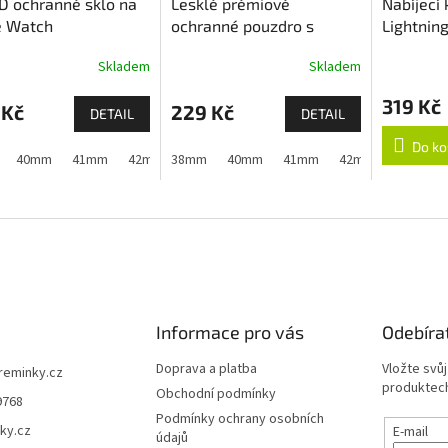
D ochranné sklo na
Lesklé prémiové
Nabíjecí 
e Watch
ochranné pouzdro s
Lightning
tvrzeným sklem pro
Apple W
Skladem
Skladem
Apple Watch
319 Kč
 Kč
229 Kč
DETAIL
DETAIL
Do ko
40mm
41mm
42mm (Apple Watch 1,2,3)
38mm
40mm
41mm
42mm (Apple Watch 10 a
42mm (Apple Watch
Informace pro vás
Odebíra
Doprava a platba
Vložte svů
ireminky.cz
produktech
Obchodní podmínky
9768
Podmínky ochrany osobních
ky.cz
E-mail
údajů