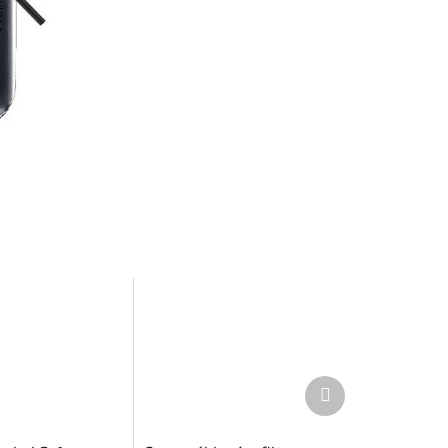
Další
produkt