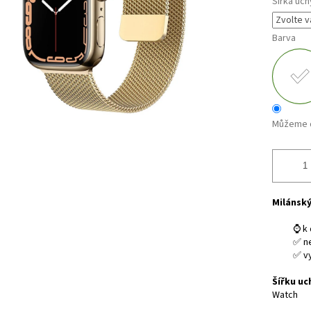
Šířka uch
Barva
Můžeme d
Milánský
⌚ k 
✅ ne
✅ v
Šířku uc
Watch