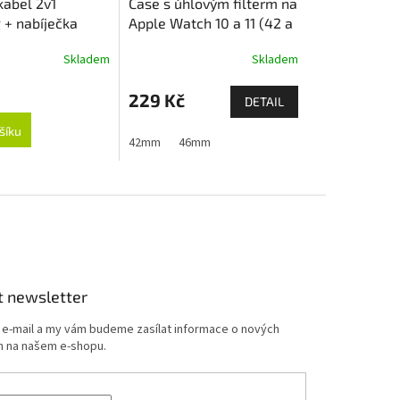
kabel 2v1
Case s úhlovým filterm na
 + nabíječka
Apple Watch 10 a 11 (42 a
atch
46mm)
Skladem
Skladem
229 Kč
DETAIL
šíku
 11)
 1,2,3)
44mm
44mm
45mm
45mm
42mm
46mm
t newsletter
j e-mail a my vám budeme zasílat informace o nových
 na našem e-shopu.