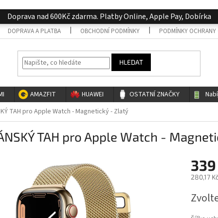
Doprava nad 600Kč zdarma. Platby Online, Apple Pay, Dobírka
DOPRAVA A PLATBA
OBCHODNÍ PODMÍNKY
PODMÍNKY OCHRANY 
HLEDAT
MI
AMAZFIT
HUAWEI
OSTATNÍ ZNAČKY
Nab
KÝ TAH pro Apple Watch - Magnetický - Zlatý
ÁNSKÝ TAH pro Apple Watch - Magnetic
339
280,17 K
Měrná
Zvolt
cena: