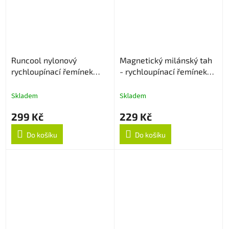
Runcool nylonový
Magnetický milánský tah
rychloupínací řemínek
- rychloupínací řemínek
22mm - Černý
22mm - Stříbrný
Skladem
Skladem
299 Kč
229 Kč
Do košíku
Do košíku