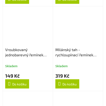
Vroubkovaný
Milánský tah -
jednobarevný řemínek
rychloupínací řemínek
22mm - Bílý
22mm - Černý
Skladem
Skladem
149 Kč
319 Kč
Do košíku
Do košíku