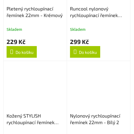
Pletený rychloupínací
Runcool nylonový
řemínek 22mm - Krémový
rychloupínací řemínek
22mm - Černo/Oranžový
Skladem
Skladem
229 Kč
299 Kč
Do košíku
Do košíku
Kožený STYLISH
Nylonový rychloupínací
rychloupínací řemínek
řemínek 22mm - Bílý 2
22mm