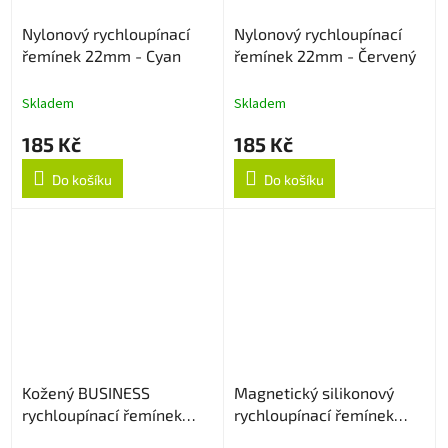
Nylonový rychloupínací
Nylonový rychloupínací
řemínek 22mm - Cyan
řemínek 22mm - Červený
Skladem
Skladem
185 Kč
185 Kč
Do košíku
Do košíku
Kožený BUSINESS
Magnetický silikonový
rychloupínací řemínek
rychloupínací řemínek
22mm - Hnědý
22mm - Bílý