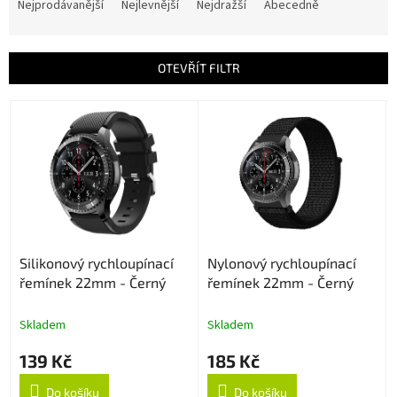
a
Nejprodávanější
Nejlevnější
Nejdražší
Abecedně
z
e
n
OTEVŘÍT FILTR
í
p
V
r
ý
o
p
d
i
u
s
k
p
t
r
ů
o
Silikonový rychloupínací
Nylonový rychloupínací
d
řemínek 22mm - Černý
řemínek 22mm - Černý
u
k
t
Skladem
Skladem
ů
139 Kč
185 Kč
Do košíku
Do košíku