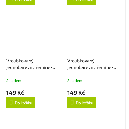
Vroubkovaný
Vroubkovaný
jednobarevný řemínek
jednobarevný řemínek
22mm - Cyan
22mm - Levander
Skladem
Skladem
149 Kč
149 Kč
Do košíku
Do košíku