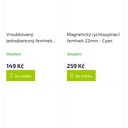
Vroubkovaný
Magnetický rychloupínací
jednobarevný řemínek
řemínek 22mm - Cyan
22mm - Sapphire
Skladem
Skladem
149 Kč
259 Kč
Do košíku
Do košíku