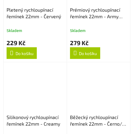
Pletený rychloupínací
Prémiový rychloupínací
řemínek 22mm - Červený
řemínek 22mm - Army
Green
Skladem
Skladem
229 Kč
279 Kč
Do košíku
Do košíku
Silikonový rychloupínací
Běžecký rychloupínací
řemínek 22mm - Creamy
řemínek 22mm - Černo/
Šedý