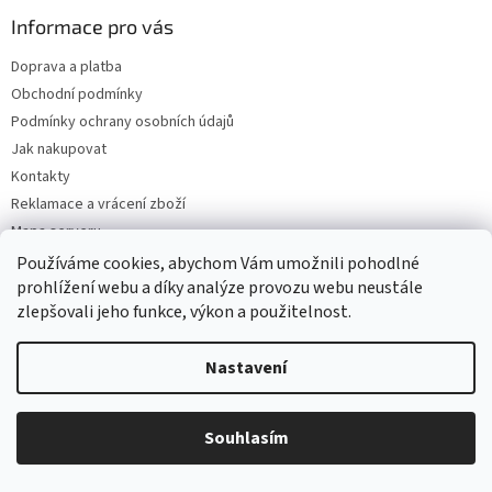
u
Informace pro vás
Doprava a platba
Obchodní podmínky
Podmínky ochrany osobních údajů
Jak nakupovat
Kontakty
Reklamace a vrácení zboží
Mapa serveru
Používáme cookies, abychom Vám umožnili pohodlné
prohlížení webu a díky analýze provozu webu neustále
zlepšovali jeho funkce, výkon a použitelnost.
Odebírat newsletter
Vložte svůj e-mail a my vám budeme zasílat informace o nových
Nastavení
produktech na našem e-shopu.
E-mail
Souhlasím
Vložením e-mailu souhlasíte s
podmínkami ochrany osobních údajů