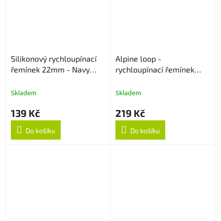
Silikonový rychloupínací
Alpine loop -
řemínek 22mm - Navy
rychloupínací řemínek
Blue
22mm - Černý
Skladem
Skladem
139 Kč
219 Kč
Do košíku
Do košíku