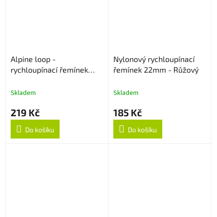
Alpine loop -
Nylonový rychloupínací
rychloupínací řemínek
řemínek 22mm - Růžový
22mm - Army Green
Skladem
Skladem
219 Kč
185 Kč
Do košíku
Do košíku