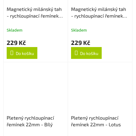
Magnetický milánský tah
Magnetický milánský tah
- rychloupínací řemínek
- rychloupínací řemínek
22mm - Rose Gold
22mm - Starlight
Skladem
Skladem
229 Kč
229 Kč
Do košíku
Do košíku
Pletený rychloupínací
Pletený rychloupínací
řemínek 22mm - Bílý
řemínek 22mm - Lotus