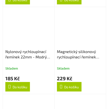
Nylonový rychloupínací
Magnetický silikonový
řemínek 22mm - Modrý
rychloupínací řemínek
strukturovaný
22mm - Černo/oranžový
Skladem
Skladem
185 Kč
229 Kč
Do košíku
Do košíku