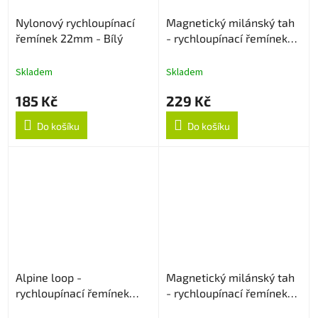
Nylonový rychloupínací
Magnetický milánský tah
řemínek 22mm - Bílý
- rychloupínací řemínek
22mm - Zlatý
Skladem
Skladem
185 Kč
229 Kč
Do košíku
Do košíku
Alpine loop -
Magnetický milánský tah
rychloupínací řemínek
- rychloupínací řemínek
22mm - Béžový
22mm - Modrý