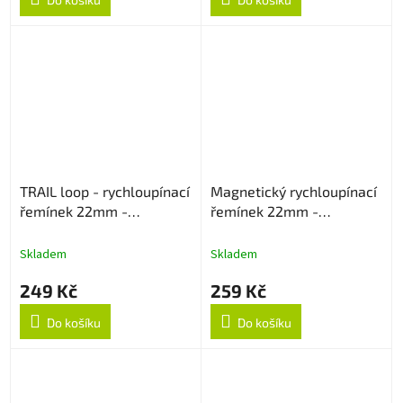
TRAIL loop - rychloupínací
Magnetický rychloupínací
řemínek 22mm -
řemínek 22mm -
Černo/Oranžový
Levandulový
Skladem
Skladem
249 Kč
259 Kč
Do košíku
Do košíku