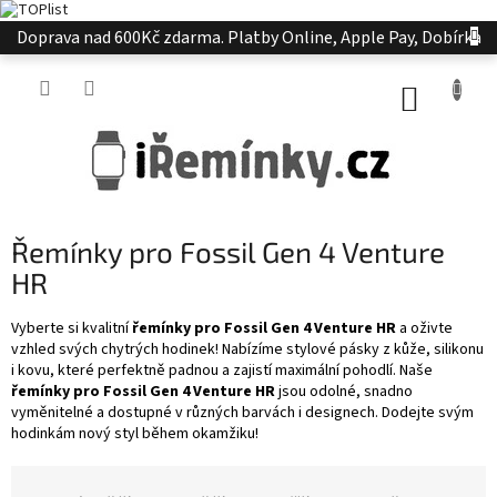
Přejít
Doprava nad 600Kč zdarma. Platby Online, Apple Pay, Dobírka
na
obsah
NÁKUP
KOŠÍK
Řemínky pro Fossil Gen 4 Venture
HR
Vyberte si kvalitní
řemínky pro Fossil Gen 4 Venture HR
a oživte
vzhled svých chytrých hodinek! Nabízíme stylové pásky z kůže, silikonu
i kovu, které perfektně padnou a zajistí maximální pohodlí. Naše
řemínky pro Fossil Gen 4 Venture HR
jsou odolné, snadno
vyměnitelné a dostupné v různých barvách i designech. Dodejte svým
hodinkám nový styl během okamžiku!
Ř