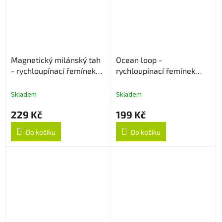
Magnetický milánský tah
Ocean loop -
- rychloupínací řemínek
rychloupínací řemínek
22mm - Černý
22mm - Oranžový
Skladem
Skladem
229 Kč
199 Kč
Do košíku
Do košíku