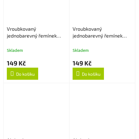
Vroubkovaný
Vroubkovaný
jednobarevný řemínek
jednobarevný řemínek
22mm - Levander
22mm - Bílý
Skladem
Skladem
149 Kč
149 Kč
Do košíku
Do košíku