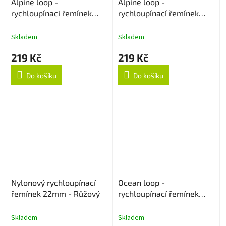
Alpine loop -
Alpine loop -
rychloupínací řemínek
rychloupínací řemínek
22mm - Černý
22mm - Army Green
Skladem
Skladem
219 Kč
219 Kč
Do košíku
Do košíku
Nylonový rychloupínací
Ocean loop -
řemínek 22mm - Růžový
rychloupínací řemínek
22mm - Oranžový
Skladem
Skladem