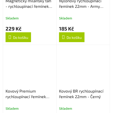
Magnetický milánský tah
Nylonový rychloupínací
- rychloupínací řemínek
řemínek 22mm - Army
22mm - Černý
Green
Skladem
Skladem
229 Kč
185 Kč
Do košíku
Do košíku
Kovový Premium
Kovový BR rychloupínací
rychloupínací řemínek
řemínek 22mm - Černý
22mm - Černý
Skladem
Skladem