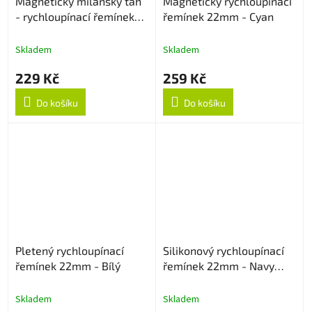
Magnetický milánský tah
Magnetický rychloupínací
- rychloupínací řemínek
řemínek 22mm - Cyan
22mm - Starlight
Skladem
Skladem
229 Kč
259 Kč
Do košíku
Do košíku
Pletený rychloupínací
Silikonový rychloupínací
řemínek 22mm - Bílý
řemínek 22mm - Navy
Blue
Skladem
Skladem