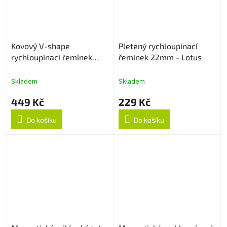
Kovový V-shape
Pletený rychloupínací
rychloupínací řemínek
řemínek 22mm - Lotus
22mm - Černý
Skladem
Skladem
449 Kč
229 Kč
Do košíku
Do košíku