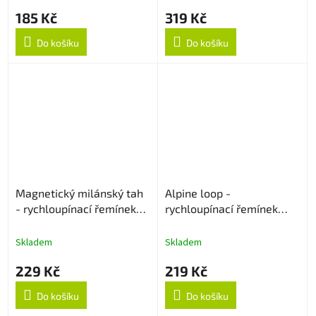
185 Kč
319 Kč
Do košíku
Do košíku
Magnetický milánský tah
Alpine loop -
- rychloupínací řemínek
rychloupínací řemínek
22mm - Zlatý
22mm - Béžový
Skladem
Skladem
229 Kč
219 Kč
Do košíku
Do košíku