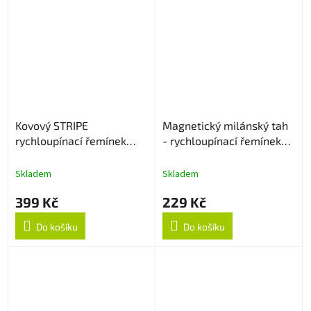
Kovový STRIPE
Magnetický milánský tah
rychloupínací řemínek
- rychloupínací řemínek
22mm - Stříbrný
22mm - Rose Gold
Skladem
Skladem
399 Kč
229 Kč
Do košíku
Do košíku