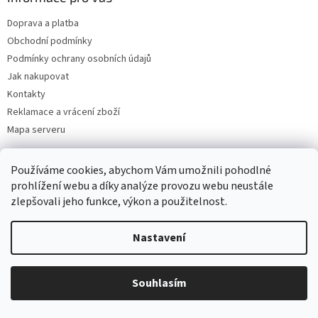
Doprava a platba
Obchodní podmínky
Podmínky ochrany osobních údajů
Jak nakupovat
Kontakty
Reklamace a vrácení zboží
Mapa serveru
Používáme cookies, abychom Vám umožnili pohodlné
Odebírat newsletter
prohlížení webu a díky analýze provozu webu neustále
zlepšovali jeho funkce, výkon a použitelnost.
Vložte svůj e-mail a my vám budeme zasílat informace o nových
produktech na našem e-shopu.
Nastavení
E-mail
Souhlasím
Vložením e-mailu souhlasíte s
podmínkami ochrany osobních údajů