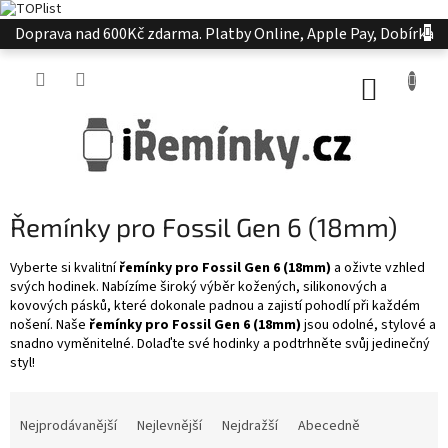
Přejít
Doprava nad 600Kč zdarma. Platby Online, Apple Pay, Dobírka
na
obsah
NÁKUP
KOŠÍK
Řemínky pro Fossil Gen 6 (18mm)
Vyberte si kvalitní
řemínky pro Fossil Gen 6 (18mm)
a oživte vzhled
svých hodinek. Nabízíme široký výběr kožených, silikonových a
kovových pásků, které dokonale padnou a zajistí pohodlí při každém
nošení. Naše
řemínky pro Fossil Gen 6 (18mm)
jsou odolné, stylové a
snadno vyměnitelné. Dolaďte své hodinky a podtrhněte svůj jedinečný
styl!
Ř
a
Nejprodávanější
Nejlevnější
Nejdražší
Abecedně
z