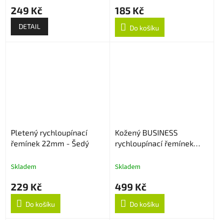
249 Kč
185 Kč
DETAIL
Do košíku
Pletený rychloupínací
Kožený BUSINESS
řemínek 22mm - Šedý
rychloupínací řemínek
22mm - Černý
Skladem
Skladem
229 Kč
499 Kč
Do košíku
Do košíku