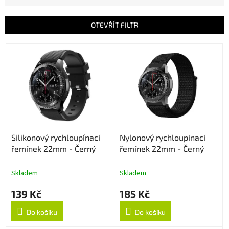
e
n
OTEVŘÍT FILTR
í
p
V
r
ý
o
p
d
i
u
s
k
p
t
r
ů
o
Silikonový rychloupínací
Nylonový rychloupínací
d
řemínek 22mm - Černý
řemínek 22mm - Černý
u
k
t
Skladem
Skladem
ů
139 Kč
185 Kč
Do košíku
Do košíku