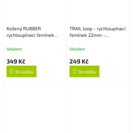
Kožený RUBBER
TRAIL loop - rychloupínací
rychloupínací řemínek
řemínek 22mm -
22mm - Dark Brown
Černo/Oranžový
Skladem
Skladem
349 Kč
249 Kč
Do košíku
Do košíku