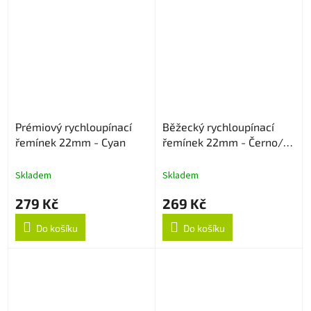
Prémiový rychloupínací
Běžecký rychloupínací
řemínek 22mm - Cyan
řemínek 22mm - Černo/
Šedý
Skladem
Skladem
279 Kč
269 Kč
Do košíku
Do košíku