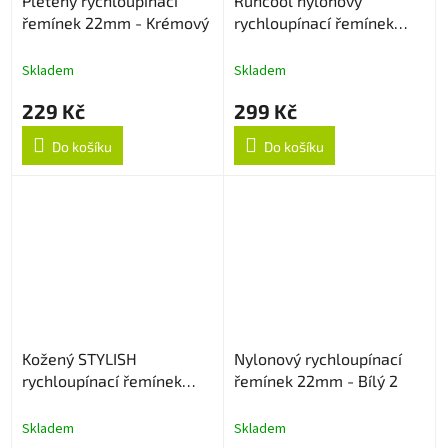
Pletený rychloupínací
Runcool nylonový
řemínek 22mm - Krémový
rychloupínací řemínek
22mm - Černo/Oranžový
Skladem
Skladem
229 Kč
299 Kč
Do košíku
Do košíku
Kožený STYLISH
Nylonový rychloupínací
rychloupínací řemínek
řemínek 22mm - Bílý 2
22mm
Skladem
Skladem