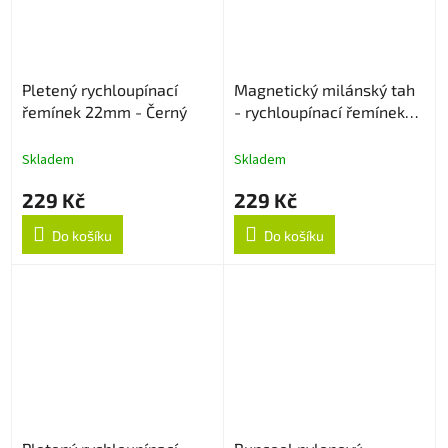
Pletený rychloupínací
Magnetický milánský tah
řemínek 22mm - Černý
- rychloupínací řemínek
22mm - Stříbrný
Skladem
Skladem
229 Kč
229 Kč
Do košíku
Do košíku