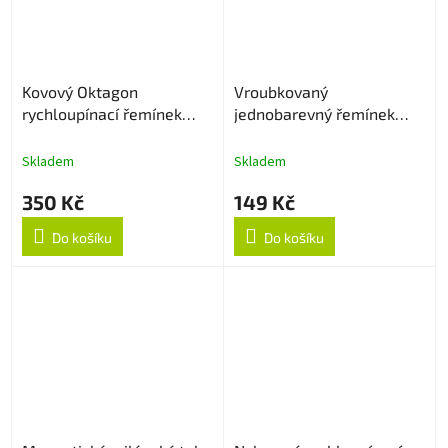
Kovový Oktagon
Vroubkovaný
rychloupínací řemínek
jednobarevný řemínek
22mm - Černý
22mm - Sapphire
Skladem
Skladem
350 Kč
149 Kč
Do košíku
Do košíku