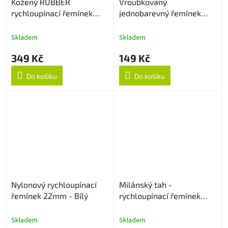
Kožený RUBBER
Vroubkovaný
rychloupínací řemínek
jednobarevný řemínek
22mm - Creamy
22mm - Cyan
Skladem
Skladem
349 Kč
149 Kč
Do košíku
Do košíku
Nylonový rychloupínací
Milánský tah -
řemínek 22mm - Bílý
rychloupínací řemínek
22mm - Černý
Skladem
Skladem