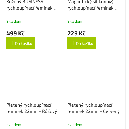
Kožený BUSINESS
Magnetický silikonový
rychloupínací řemínek
rychloupínací řemínek
22mm - Hnědý
22mm - Černo/oranžový
Skladem
Skladem
499 Kč
229 Kč
Do košíku
Do košíku
Pletený rychloupínací
Pletený rychloupínací
řemínek 22mm - Růžový
řemínek 22mm - Červený
Skladem
Skladem