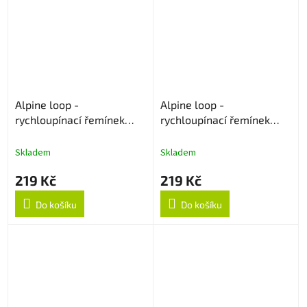
Alpine loop -
Alpine loop -
rychloupínací řemínek
rychloupínací řemínek
22mm - Černý
22mm - Army Green
Skladem
Skladem
219 Kč
219 Kč
Do košíku
Do košíku