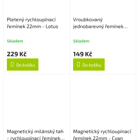
Pletený rychloupínací
Vroubkovaný
řemínek 22mm - Lotus
jednobarevný řemínek
22mm - Sapphire
Skladem
Skladem
229 Kč
149 Kč
Do košíku
Do košíku
Magnetický milánský tah
Magnetický rychloupínací
- rychloupínací řemínek
řemínek 22mm - Cyan