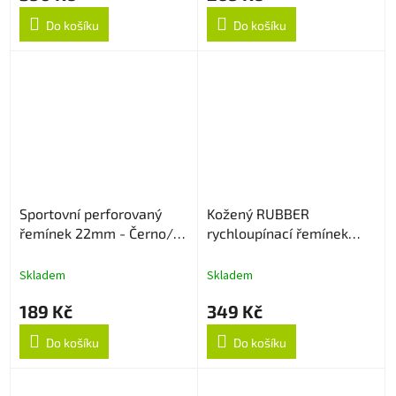
Do košíku
Do košíku
Sportovní perforovaný
Kožený RUBBER
řemínek 22mm - Černo/
rychloupínací řemínek
Šedý
22mm - Light Brown
Skladem
Skladem
189 Kč
349 Kč
Do košíku
Do košíku