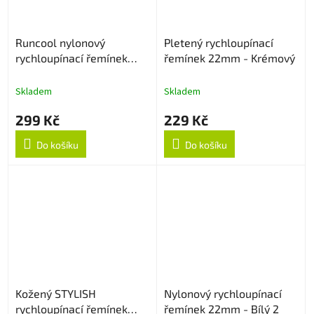
Runcool nylonový
Pletený rychloupínací
rychloupínací řemínek
řemínek 22mm - Krémový
22mm - Černo/Oranžový
Skladem
Skladem
299 Kč
229 Kč
Do košíku
Do košíku
Kožený STYLISH
Nylonový rychloupínací
rychloupínací řemínek
řemínek 22mm - Bílý 2