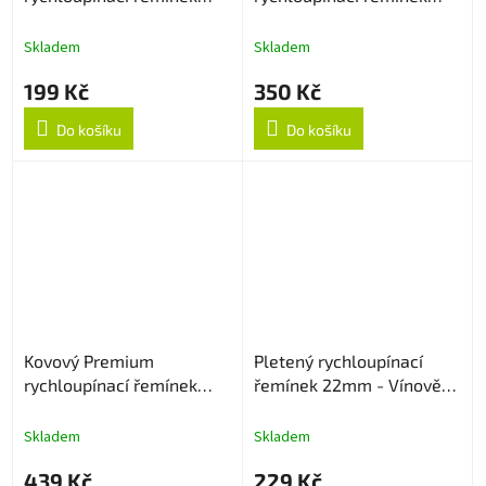
22mm - Oranžový
22mm - Rose Gold
Skladem
Skladem
199 Kč
350 Kč
Do košíku
Do košíku
Kovový Premium
Pletený rychloupínací
rychloupínací řemínek
řemínek 22mm - Vínově
22mm - Černý
červený
Skladem
Skladem
439 Kč
229 Kč