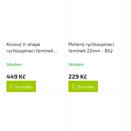
Kovový V-shape
Pletený rychloupínací
rychloupínací řemínek
řemínek 22mm - Bílý
22mm - Černý
Skladem
Skladem
449 Kč
229 Kč
Do košíku
Do košíku