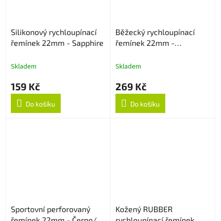
Silikonový rychloupínací
Běžecký rychloupínací
řemínek 22mm - Sapphire
řemínek 22mm -
Oranžový
Skladem
Skladem
159 Kč
269 Kč
Do košíku
Do košíku
Sportovní perforovaný
Kožený RUBBER
řemínek 22mm - Černo/
rychloupínací řemínek