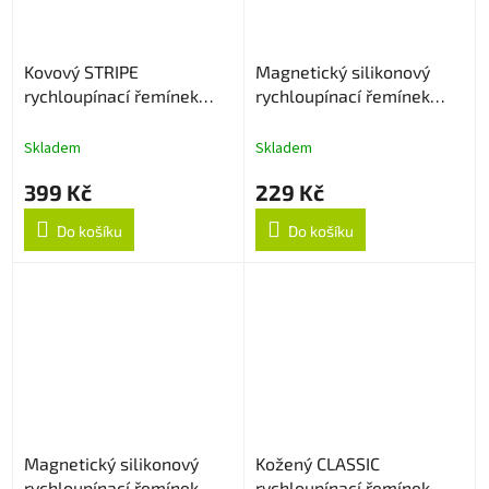
Kovový STRIPE
Magnetický silikonový
rychloupínací řemínek
rychloupínací řemínek
22mm - Černý
22mm - Bílý
Skladem
Skladem
399 Kč
229 Kč
Do košíku
Do košíku
Magnetický silikonový
Kožený CLASSIC
rychloupínací řemínek
rychloupínací řemínek