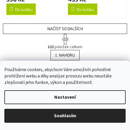
Do košíku
Do košíku
NAČÍST 50 DALŠÍCH
S
1
2
t
O
r
122
položek celkem
v
á
l
NAHORU
n
á
k
d
o
Používáme cookies, abychom Vám umožnili pohodlné
v
Z
a
prohlížení webu a díky analýze provozu webu neustále
á
c
á
n
zlepšovali jeho funkce, výkon a použitelnost.
í
p
í
p
a
Kontakt
r
t
Nastavení
v
info
@
ireminky.cz
í
k
y
777409768
Souhlasím
v
iReminky.cz
ý
p
ireminkycz