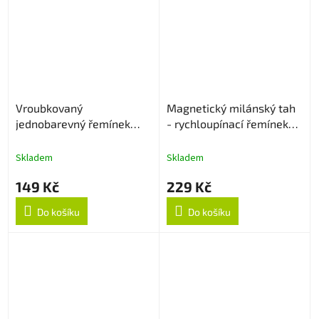
Vroubkovaný
Magnetický milánský tah
jednobarevný řemínek
- rychloupínací řemínek
22mm - Bílý
22mm - Černý
Skladem
Skladem
149 Kč
229 Kč
Do košíku
Do košíku