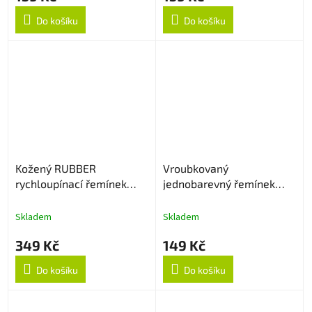
Do košíku
Do košíku
Kožený RUBBER
Vroubkovaný
rychloupínací řemínek
jednobarevný řemínek
22mm - Černý
22mm - Levander
Skladem
Skladem
349 Kč
149 Kč
Do košíku
Do košíku