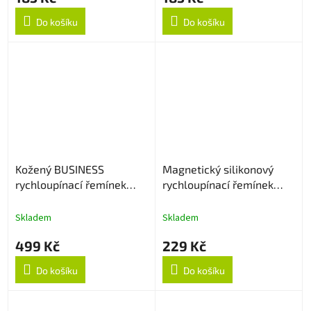
Do košíku
Do košíku
Kožený BUSINESS
Magnetický silikonový
rychloupínací řemínek
rychloupínací řemínek
22mm - Hnědý
22mm - Černo/oranžový
Skladem
Skladem
499 Kč
229 Kč
Do košíku
Do košíku