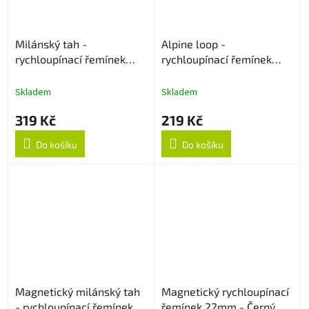
Milánský tah -
Alpine loop -
rychloupínací řemínek
rychloupínací řemínek
22mm - Černý
22mm - Béžový
Skladem
Skladem
319 Kč
219 Kč
Do košíku
Do košíku
Magnetický milánský tah
Magnetický rychloupínací
- rychloupínací řemínek
řemínek 22mm - Černý