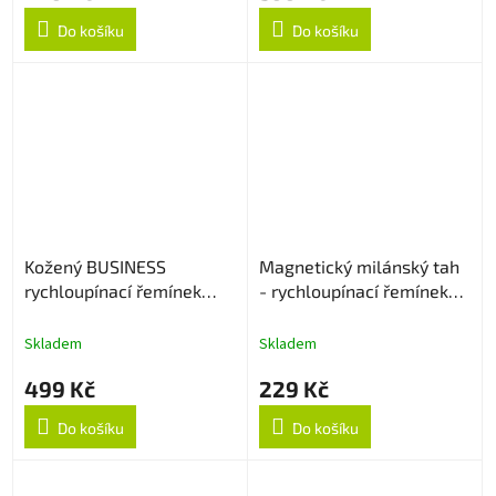
Do košíku
Do košíku
Kožený BUSINESS
Magnetický milánský tah
rychloupínací řemínek
- rychloupínací řemínek
22mm - Černý
22mm - Rose Gold
Skladem
Skladem
499 Kč
229 Kč
Do košíku
Do košíku