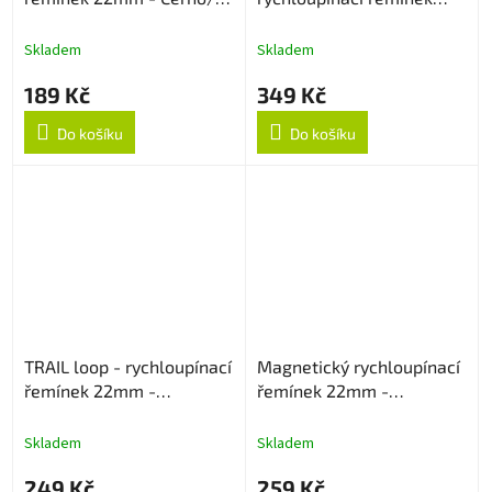
Červený
22mm - Dark Brown
Skladem
Skladem
189 Kč
349 Kč
Do košíku
Do košíku
TRAIL loop - rychloupínací
Magnetický rychloupínací
řemínek 22mm -
řemínek 22mm -
Černo/Oranžový
Levandulový
Skladem
Skladem
249 Kč
259 Kč