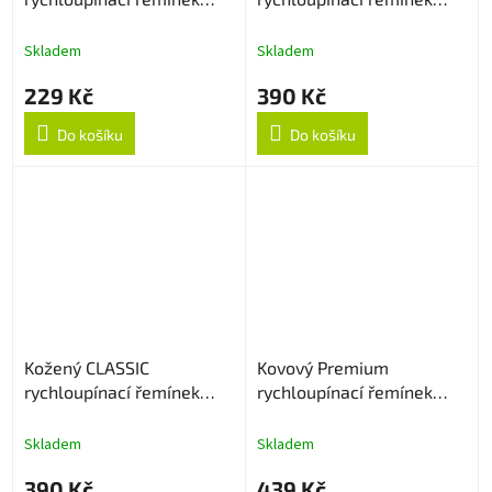
22mm - Černo/bílý
22mm - Tmavě hnědý
Skladem
Skladem
229 Kč
390 Kč
Do košíku
Do košíku
Kožený CLASSIC
Kovový Premium
rychloupínací řemínek
rychloupínací řemínek
22mm - Hnědý
22mm - Stříbrný
Skladem
Skladem
390 Kč
439 Kč