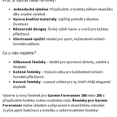
Jednoduchá výměna
: Přizpůsobte si hodinky během okamžiku
díky snadné výměně.
Vysoce kvalitní materiály
: Zajišťují pohodlí a dlouhou
životnost.
Různorodé designy
: Široký výběr barev a vzorů pro každou
příležitost.
Všestranné využití
: Ideální pro sport, každodenní nošení i
formální události.
Co u nás najdete?
Silikonové řemínky
– Ideální pro sportovní aktivity, odolné a
flexibilní.
Kožené řemínky
– Stylová volba pro každodenní nošení i
formální příležitosti.
Kovové řemínky
– Luxusní vzhled pro ty, kteří chtějí elegantní
doplněk.
Vyberte si nový řemínek pro
Garmin Forerunner 265
nebo
255
a
přizpůsobte hodinky svému osobnímu stylu.
Řemínky pro Garmin
Forerunner
máme skladem a připravené k okamžitému odeslání.
Zvyšte jejich funkčnost a estetiku s našimi kvalitními řemínky!