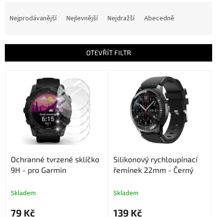
Ř
a
Nejprodávanější
Nejlevnější
Nejdražší
Abecedně
z
e
n
OTEVŘÍT FILTR
í
p
V
r
ý
o
p
d
i
u
s
k
p
t
r
ů
o
Ochranné tvrzené sklíčko
Silikonový rychloupínací
d
9H - pro Garmin
řemínek 22mm - Černý
u
k
t
Skladem
Skladem
ů
79 Kč
139 Kč