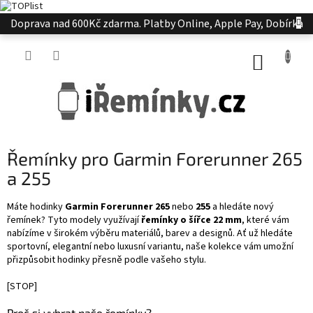
Přejít
Doprava nad 600Kč zdarma. Platby Online, Apple Pay, Dobírka
na
obsah
NÁKUP
KOŠÍK
Řemínky pro Garmin Forerunner 265
a 255
Máte hodinky
Garmin Forerunner 265
nebo
255
a hledáte nový
řemínek? Tyto modely využívají
řemínky o šířce 22 mm
, které vám
nabízíme v širokém výběru materiálů, barev a designů. Ať už hledáte
sportovní, elegantní nebo luxusní variantu, naše kolekce vám umožní
přizpůsobit hodinky přesně podle vašeho stylu.
[STOP]
Proč si vybrat naše řemínky?