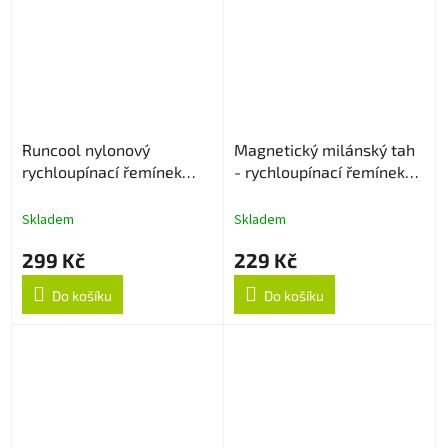
Runcool nylonový
Magnetický milánský tah
rychloupínací řemínek
- rychloupínací řemínek
22mm - Černý
22mm - Stříbrný
Skladem
Skladem
299 Kč
229 Kč
Do košíku
Do košíku